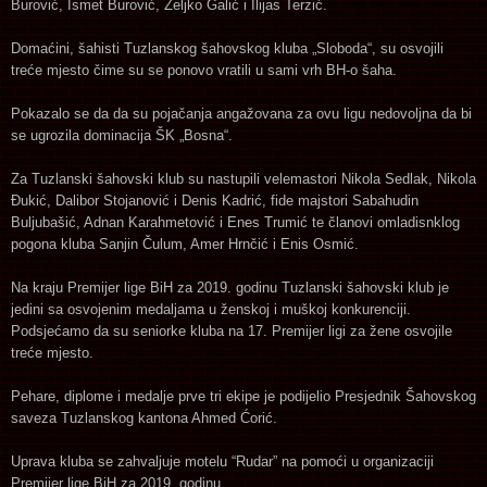
Burović, Ismet Burović, Željko Galić i Ilijas Terzić.
Domaćini, šahisti Tuzlanskog šahovskog kluba „Sloboda“, su osvojili
treće mjesto čime su se ponovo vratili u sami vrh BH-o šaha.
Pokazalo se da da su pojačanja angažovana za ovu ligu nedovoljna da bi
se ugrozila dominacija ŠK „Bosna“.
Za Tuzlanski šahovski klub su nastupili velemastori Nikola Sedlak, Nikola
Đukić, Dalibor Stojanović i Denis Kadrić, fide majstori Sabahudin
Buljubašić, Adnan Karahmetović i Enes Trumić te članovi omladisnklog
pogona kluba Sanjin Čulum, Amer Hrnčić i Enis Osmić.
Na kraju Premijer lige BiH za 2019. godinu Tuzlanski šahovski klub je
jedini sa osvojenim medaljama u ženskoj i muškoj konkurenciji.
Podsjećamo da su seniorke kluba na 17. Premijer ligi za žene osvojile
treće mjesto.
Pehare, diplome i medalje prve tri ekipe je podijelio Presjednik Šahovskog
saveza Tuzlanskog kantona Ahmed Ćorić.
Uprava kluba se zahvaljuje motelu “Rudar” na pomoći u organizaciji
Premijer lige BiH za 2019. godinu.