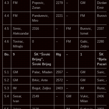
4.3
FM
Popovic,
2279
–
GM
Dizdarev
Zoran
Emir
4.4
FM
Pandurevic,
2221
–
FM
Burovic,
Miro
4.5
Simic,
2316
–
FM
Burovic,
2337
Aleksandar
Ismet
4.6
Tovirac,
0
–
FM
Galic,
2280
Mihajlo
Zeljko
Bo.
9
ŠK “Široki
Rtg
–
1
ŠK
Brijeg”,
“Bjelaš
Široki Brijeg
Pazarić
5.1
GM
Palac, Mladen
2557
–
GM
Saric, Ib
5.2
GM
Brkic, Ante
2572
–
GM
Saric, A
5.3
IM
Bogut, Zeljko
2403
–
IM
Runic, Z
5.4
Sesar,
2149
–
GM
Vukic,
2406
Ivan
Milan