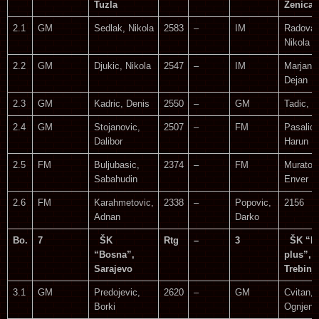
Tuzla
Zenica
2.1
GM
Sedlak, Nikola
2583
–
IM
Radovan
Nikola
2.2
GM
Djukic, Nikola
2547
–
IM
Marjanov
Dejan
2.3
GM
Kadric, Denis
2550
–
GM
Tadic, B
2.4
GM
Stojanovic,
2507
–
FM
Pasalic,
Dalibor
Harun
2.5
FM
Buljubasic,
2374
–
FM
Muratovi
Sabahudin
Enver
2.6
FM
Karahmetovic,
2338
–
Popovic,
2156
Adnan
Darko
Bo.
7
ŠK
Rtg
–
3
ŠK “Le
“Bosna”,
plus”,
Sarajevo
Trebinj
3.1
GM
Predojevic,
2620
–
GM
Cvitan,
Borki
Ognjen