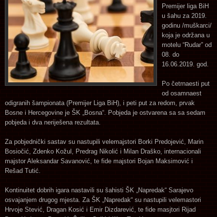
Premijer liga BiH
u šahu za 2019.
godinu /muškarci/
koja je održana u
motelu “Rudar” od
08. do
16.06.2019. god.
Po četrnaesti put
od osamnaest
odigranih šampionata (Premijer Liga BiH), i peti put za redom, prvak
Bosne i Hercegovine je ŠK „Bosna“. Pobjeda je ostvarena sa sa sedam
pobjeda i dva neriješena rezultata.
Za pobjednički sastav su nastupili velemajstori Borki Predojević, Marin
Bosiočić, Zdenko Kožul, Predrag Nikolić i Milan Draško, internacionali
majstor Aleksandar Savanović, te fide majstori Bojan Maksimović i
Rešad Tutić.
Kontinuitet dobrih igara nastavili su šahisti ŠK „Napredak“ Sarajevo
osvajanjem drugog mjesta. Za ŠK „Napredak“ su nastupili velemastori
Hrvoje Stević, Dragan Kosić i Emir Dizdarević, te fide masjtori Rijad