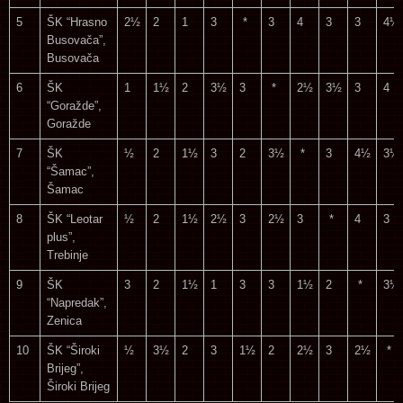
5
ŠK “Hrasno
2½
2
1
3
*
3
4
3
3
4½
Busovača”,
Busovača
6
ŠK
1
1½
2
3½
3
*
2½
3½
3
4
“Goražde”,
Goražde
7
ŠK
½
2
1½
3
2
3½
*
3
4½
3½
“Šamac”,
Šamac
8
ŠK “Leotar
½
2
1½
2½
3
2½
3
*
4
3
plus”,
Trebinje
9
ŠK
3
2
1½
1
3
3
1½
2
*
3½
“Napredak”,
Zenica
10
ŠK “Široki
½
3½
2
3
1½
2
2½
3
2½
*
Brijeg”,
Široki Brijeg