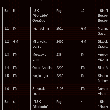
Bo.
5
ŠK
Rtg
–
10
ŠK “Hr
“Goražde”,
Busova
Goražde
Busova
1.1
IM
Ivic, Velimir
2518
–
GM
Martinov
Sasa
1.2
GM
Milanovic,
2496
–
GM
Blagojev
Danilo
Dragisa
1.3
FM
Muratovic,
2384
–
IM
Arapovic
Efim
Vitomir
1.4
FM
Obad, Andrija
2290
–
FM
Bilic, Vl
1.5
FM
Iveljic, Igor
2230
–
IM
Sinanovi
Muhame
1.6
FM
Stavnjak,
2196
–
FM
Narancic
Lazar
Vlado
Bo.
6
TŠK
Rtg
–
4
ŠK
“Sloboda”,
“Napred