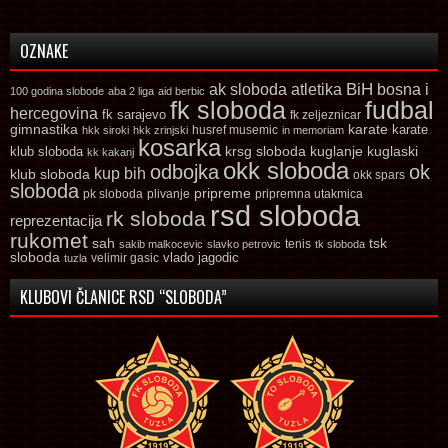
OZNAKE
ak sloboda
atletika
BiH
bosna i
100 godina slobode
aba 2 liga
aid berbic
fk sloboda
fudbal
hercegovina
fk sarajevo
fk zeljeznicar
gimnastika
karate
karate
husref musemic
hkk siroki
hkk zrinjski
in memoriam
kosarka
krsg sloboda
kuglaski
klub sloboda
kuglanje
kk kakanj
okk sloboda
odbojka
ok
kup bih
klub sloboda
okk spars
sloboda
pripreme
pk sloboda
plivanje
pripremna utakmica
rsd sloboda
rk sloboda
reprezentacija
rukomet
tsk
sah
sakib malkocevic
slavko petrovic
tenis
tk sloboda
sloboda
vlado jagodic
velimir gasic
tuzla
KLUBOVI ČLANICE RSD “SLOBODA”