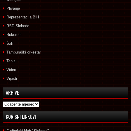
Plivanje
Reprezentacija BiH
RSD Sloboda
Rukomet
Šah
Tamburaški orkestar
Tenis
Video
Vijesti
ARHIVE
Arhive
KORISNI LINKOVI
Fudbalski klub "Sloboda"