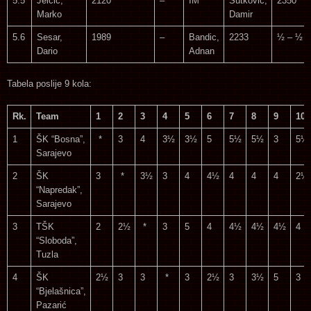
5.5
Jelcic,
2120
–
IM
Sutkovic,
2350
Marko
Damir
5.6
Sesar,
1989
–
Bandic,
2233
½ – ½
Dario
Adnan
Tabela poslije 9 kola:
Rk.
Team
1
2
3
4
5
6
7
8
9
10
1
ŠK “Bosna”,
*
3
4
3½
3½
5
5½
5½
3
5½
Sarajevo
2
ŠK
3
*
3½
3
4
4½
4
4
4
2½
“Napredak”,
Sarajevo
3
TŠK
2
2½
*
3
5
4
4½
4½
4½
4
“Sloboda”,
Tuzla
4
ŠK
2½
3
3
*
3
2½
3
3½
5
3
“Bjelašnica”,
Pazarić