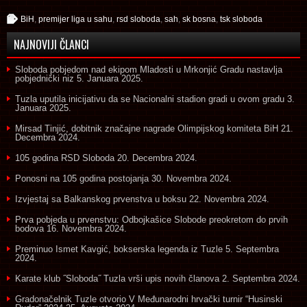
BiH
,
premijer liga u sahu
,
rsd sloboda
,
sah
,
sk bosna
,
tsk sloboda
NAJNOVIJI ČLANCI
Sloboda pobjedom nad ekipom Mladosti u Mrkonjić Gradu nastavlja
pobjednički niz
5. Januara 2025.
Tuzla uputila inicijativu da se Nacionalni stadion gradi u ovom gradu
3.
Januara 2025.
Mirsad Tinjić, dobitnik značajne nagrade Olimpijskog komiteta BiH
21.
Decembra 2024.
105 godina RSD Sloboda
20. Decembra 2024.
Ponosni na 105 godina postojanja
30. Novembra 2024.
Izvjestaj sa Balkanskog prvenstva u boksu
22. Novembra 2024.
Prva pobjeda u prvenstvu: Odbojkašice Slobode preokretom do prvih
bodova
16. Novembra 2024.
Preminuo Ismet Kavgić, bokserska legenda iz Tuzle
5. Septembra
2024.
Karate klub ˝Sloboda˝ Tuzla vrši upis novih članova
2. Septembra 2024.
Gradonačelnik Tuzle otvorio V Međunarodni hrvački turnir “Husinski