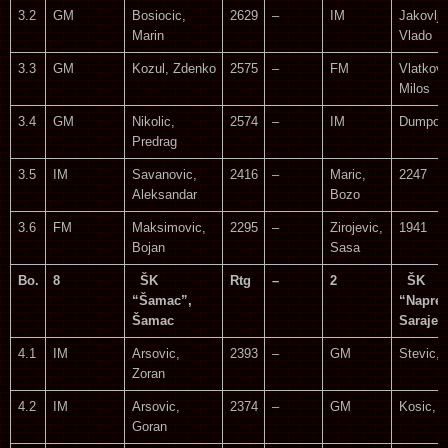
3.2
GM
Bosiocic,
2629
–
IM
Jakovlje
Marin
Vlado
3.3
GM
Kozul, Zdenko
2575
–
FM
Vlatkovi
Milos
3.4
GM
Nikolic,
2574
–
IM
Dumpor, 
Predrag
3.5
IM
Savanovic,
2416
–
Maric,
2247
Aleksandar
Bozo
3.6
FM
Maksimovic,
2295
–
Zirojevic,
1941
Bojan
Sasa
Bo.
8
ŠK
Rtg
–
2
ŠK
“Šamac”,
“Napred
Šamac
Sarajev
4.1
IM
Arsovic,
2393
–
GM
Stevic, 
Zoran
4.2
IM
Arsovic,
2374
–
GM
Kosic, 
Goran