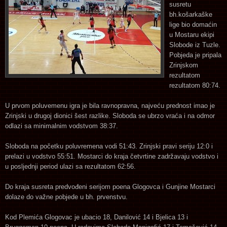
susretu
bh.košarkaške
lige bio domaćin
u Mostaru ekipi
Slobode iz Tuzle.
Pobjeda je pripala
Zrinjskom
rezultatom
rezultatom 80:74.
U prvom poluvemenu igra je bila ravnopravna, najveću prednost imao je
Zrinjski u drugoj dionici šest razlike. Sloboda se ubrzo vraća i na odmor
odlazi sa minimalnim vodstvom 38:37.
Sloboda na početku poluvremena vodi 51:43. Zrinjski pravi seriju 12:0 i
prelazi u vodstvo 55:51. Mostarci do kraja četvrtine zadržavaju vodstvo i
u posljednji period ulazi sa rezultatom 62:56.
Do kraja susreta predvođeni serijom poena Glogovca i Gunjine Mostarci
dolaze do važne pobjede u bh. prvenstvu.
Kod Plemića Glogovac je ubacio 18, Danilović 14 i Bjelica 13 i