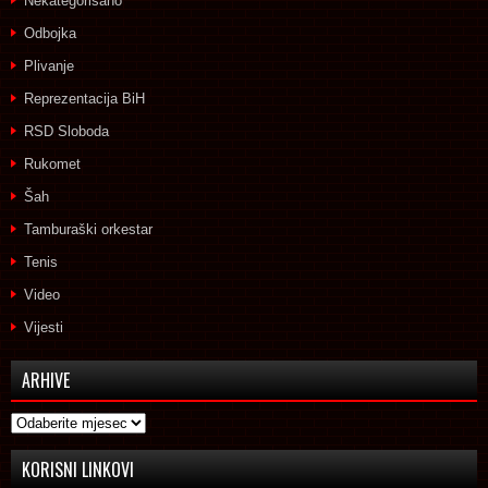
Nekategorisano
Odbojka
Plivanje
Reprezentacija BiH
RSD Sloboda
Rukomet
Šah
Tamburaški orkestar
Tenis
Video
Vijesti
ARHIVE
Arhive
KORISNI LINKOVI