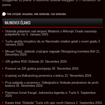
Bruggeman 10 poena. U redovima Slobode Manjgafić 17 i Tomašević 14
poena.
hkk zrinjski
,
kosarka
,
okk sloboda
,
rsd sloboda
NAJNOVIJI ČLANCI
Sloboda pobjedom nad ekipom Mladosti u Mrkonjić Gradu nastavlja
pobjednički niz
5. Januara 2025.
Tuzla uputila inicijativu da se Nacionalni stadion gradi u ovom gradu
3.
Januara 2025.
Mirsad Tinjić, dobitnik značajne nagrade Olimpijskog komiteta BiH
21.
Decembra 2024.
105 godina RSD Sloboda
20. Decembra 2024.
Ponosni na 105 godina postojanja
30. Novembra 2024.
Izvjestaj sa Balkanskog prvenstva u boksu
22. Novembra 2024.
Prva pobjeda u prvenstvu: Odbojkašice Slobode preokretom do prvih
bodova
16. Novembra 2024.
Preminuo Ismet Kavgić, bokserska legenda iz Tuzle
5. Septembra
2024.
Karate klub ˝Sloboda˝ Tuzla vrši upis novih članova
2. Septembra 2024.