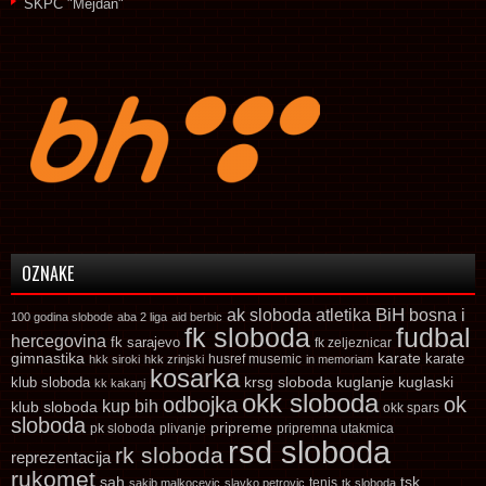
SKPC "Mejdan"
OZNAKE
ak sloboda
atletika
BiH
bosna i
100 godina slobode
aba 2 liga
aid berbic
fk sloboda
fudbal
hercegovina
fk sarajevo
fk zeljeznicar
gimnastika
karate
karate
husref musemic
hkk siroki
hkk zrinjski
in memoriam
kosarka
krsg sloboda
kuglaski
klub sloboda
kuglanje
kk kakanj
okk sloboda
odbojka
ok
kup bih
klub sloboda
okk spars
sloboda
pripreme
pk sloboda
plivanje
pripremna utakmica
rsd sloboda
rk sloboda
reprezentacija
rukomet
tsk
sah
sakib malkocevic
slavko petrovic
tenis
tk sloboda