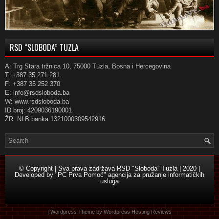
RSD “SLOBODA” TUZLA
A: Trg Stara tržnica 10, 75000 Tuzla, Bosna i Hercegovina
T: +387 35 271 281
F: +387 35 252 370
E: info@rsdsloboda.ba
W: www.rsdsloboda.ba
ID broj: 4209036190001
ŽR: NLB banka 1321000309542916
© Copyright | Sva prava zadržava RSD "Sloboda" Tuzla | 2020 |
Developed by
"PC Prva Pomoć" agencija za pružanje informatičkih
usluga
| Wordpress Theme by
Wordpress Hosting Reviews