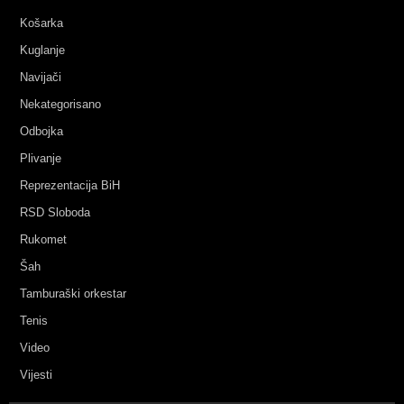
Košarka
Kuglanje
Navijači
Nekategorisano
Odbojka
Plivanje
Reprezentacija BiH
RSD Sloboda
Rukomet
Šah
Tamburaški orkestar
Tenis
Video
Vijesti