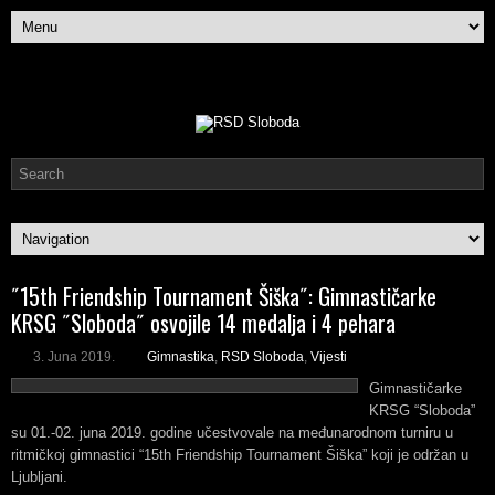
˝15th Friendship Tournament Šiška˝: Gimnastičarke
KRSG ˝Sloboda˝ osvojile 14 medalja i 4 pehara
3. Juna 2019.
Gimnastika
,
RSD Sloboda
,
Vijesti
Gimnastičarke
KRSG “Sloboda”
su 01.-02. juna 2019. godine učestvovale na međunarodnom turniru u
ritmičkoj gimnastici “15th Friendship Tournament Šiška” koji je održan u
Ljubljani.