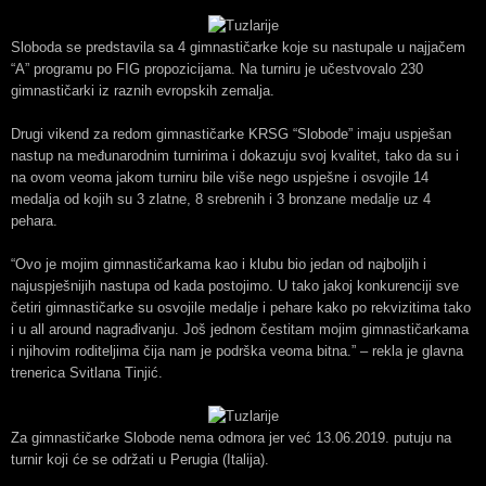
Sloboda se predstavila sa 4 gimnastičarke koje su nastupale u najjačem
“A” programu po FIG propozicijama. Na turniru je učestvovalo 230
gimnastičarki iz raznih evropskih zemalja.
Drugi vikend za redom gimnastičarke KRSG “Slobode” imaju uspješan
nastup na međunarodnim turnirima i dokazuju svoj kvalitet, tako da su i
na ovom veoma jakom turniru bile više nego uspješne i osvojile 14
medalja od kojih su 3 zlatne, 8 srebrenih i 3 bronzane medalje uz 4
pehara.
“Ovo je mojim gimnastičarkama kao i klubu bio jedan od najboljih i
najuspješnijih nastupa od kada postojimo. U tako jakoj konkurenciji sve
četiri gimnastičarke su osvojile medalje i pehare kako po rekvizitima tako
i u all around nagrađivanju. Još jednom čestitam mojim gimnastičarkama
i njihovim roditeljima čija nam je podrška veoma bitna.” – rekla je glavna
trenerica Svitlana Tinjić.
Za gimnastičarke Slobode nema odmora jer već 13.06.2019. putuju na
turnir koji će se održati u Perugia (Italija).