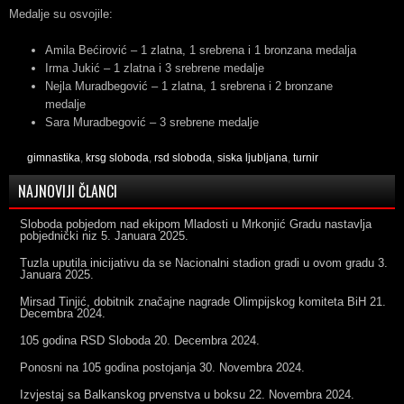
Medalje su osvojile:
Amila Bećirović – 1 zlatna, 1 srebrena i 1 bronzana medalja
Irma Jukić – 1 zlatna i 3 srebrene medalje
Nejla Muradbegović – 1 zlatna, 1 srebrena i 2 bronzane
medalje
Sara Muradbegović – 3 srebrene medalje
gimnastika
,
krsg sloboda
,
rsd sloboda
,
siska ljubljana
,
turnir
NAJNOVIJI ČLANCI
Sloboda pobjedom nad ekipom Mladosti u Mrkonjić Gradu nastavlja
pobjednički niz
5. Januara 2025.
Tuzla uputila inicijativu da se Nacionalni stadion gradi u ovom gradu
3.
Januara 2025.
Mirsad Tinjić, dobitnik značajne nagrade Olimpijskog komiteta BiH
21.
Decembra 2024.
105 godina RSD Sloboda
20. Decembra 2024.
Ponosni na 105 godina postojanja
30. Novembra 2024.
Izvjestaj sa Balkanskog prvenstva u boksu
22. Novembra 2024.