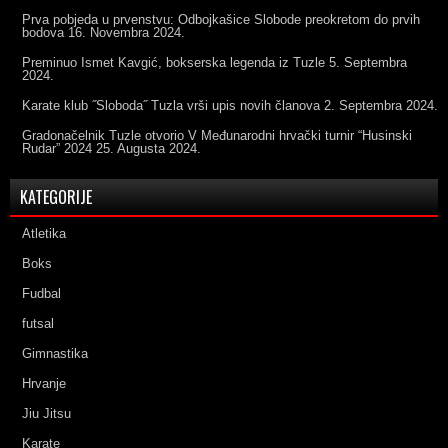
Prva pobjeda u prvenstvu: Odbojkašice Slobode preokretom do prvih
bodova
16. Novembra 2024.
Preminuo Ismet Kavgić, bokserska legenda iz Tuzle
5. Septembra
2024.
Karate klub ˝Sloboda˝ Tuzla vrši upis novih članova
2. Septembra 2024.
Gradonačelnik Tuzle otvorio V Međunarodni hrvački turnir “Husinski
Rudar” 2024
25. Augusta 2024.
KATEGORIJE
Atletika
Boks
Fudbal
futsal
Gimnastika
Hrvanje
Jiu Jitsu
Karate