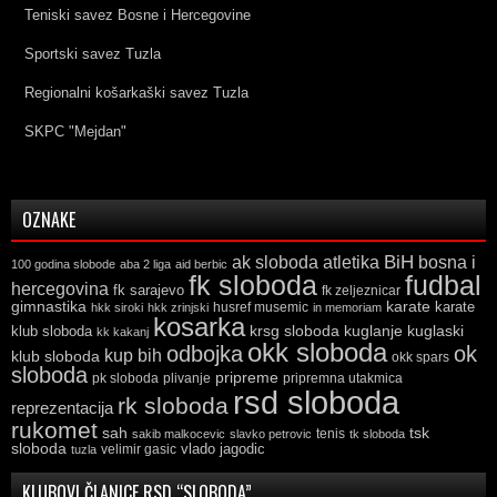
Teniski savez Bosne i Hercegovine
Sportski savez Tuzla
Regionalni košarkaški savez Tuzla
SKPC "Mejdan"
OZNAKE
ak sloboda
atletika
BiH
bosna i
100 godina slobode
aba 2 liga
aid berbic
fk sloboda
fudbal
hercegovina
fk sarajevo
fk zeljeznicar
gimnastika
karate
karate
husref musemic
hkk siroki
hkk zrinjski
in memoriam
kosarka
krsg sloboda
kuglaski
klub sloboda
kuglanje
kk kakanj
okk sloboda
odbojka
ok
kup bih
klub sloboda
okk spars
sloboda
pripreme
pk sloboda
plivanje
pripremna utakmica
rsd sloboda
rk sloboda
reprezentacija
rukomet
tsk
sah
sakib malkocevic
slavko petrovic
tenis
tk sloboda
sloboda
vlado jagodic
velimir gasic
tuzla
KLUBOVI ČLANICE RSD “SLOBODA”