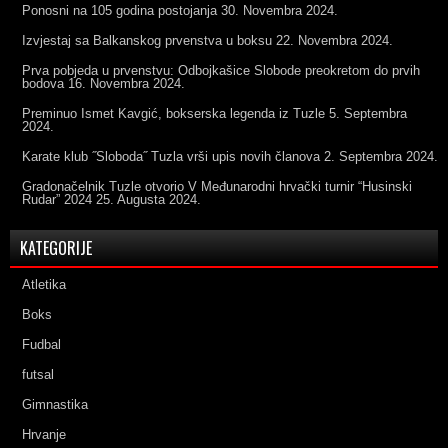
Ponosni na 105 godina postojanja
30. Novembra 2024.
Izvjestaj sa Balkanskog prvenstva u boksu
22. Novembra 2024.
Prva pobjeda u prvenstvu: Odbojkašice Slobode preokretom do prvih
bodova
16. Novembra 2024.
Preminuo Ismet Kavgić, bokserska legenda iz Tuzle
5. Septembra
2024.
Karate klub ˝Sloboda˝ Tuzla vrši upis novih članova
2. Septembra 2024.
Gradonačelnik Tuzle otvorio V Međunarodni hrvački turnir “Husinski
Rudar” 2024
25. Augusta 2024.
KATEGORIJE
Atletika
Boks
Fudbal
futsal
Gimnastika
Hrvanje