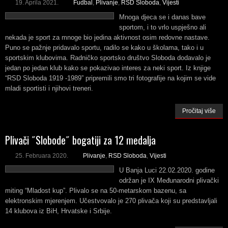
19. Aprila 2021.
Fudbal
,
Plivanje
,
RSD Sloboda
,
Vijesti
Mnoga djeca se i danas bave
sportom, i to vrlo uspješno ali
nekada je sport za mnoge bio jedina aktivnost osim redovne nastave.
Puno se pažnje pridavalo sportu, radilo se kako u školama, tako i u
sportskim klubovima. Radničko sportsko društvo Sloboda dodavalo je
jedan po jedan klub kako se pokazivao interes za neki sport. Iz knjige
“RSD Sloboda 1919 -1989” pripremili smo tri fotografije na kojim se vide
mladi sportisti i njihovi treneri.
Pročitaj više
Plivači ˝Slobode˝ bogatiji za 12 medalja
25. Februara 2020.
Plivanje
,
RSD Sloboda
,
Vijesti
U Banja Luci 22.02.2020. godine
održan je IX Međunarodni plivački
miting “Mladost kup”. Plivalo se na 50-metarskom bazenu, sa
elektronskim mjerenjem. Učestvovalo je 270 plivača koji su predstavljali
14 klubova iz BiH, Hrvatske i Srbije.