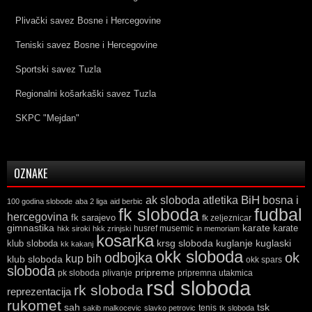
Plivački savez Bosne i Hercegovine
Teniski savez Bosne i Hercegovine
Sportski savez Tuzla
Regionalni košarkaški savez Tuzla
SKPC "Mejdan"
OZNAKE
ak sloboda
atletika
BiH
bosna i
100 godina slobode
aba 2 liga
aid berbic
fk sloboda
fudbal
hercegovina
fk sarajevo
fk zeljeznicar
gimnastika
karate
karate
husref musemic
hkk siroki
hkk zrinjski
in memoriam
kosarka
krsg sloboda
kuglaski
klub sloboda
kuglanje
kk kakanj
okk sloboda
odbojka
ok
kup bih
klub sloboda
okk spars
sloboda
pripreme
pk sloboda
plivanje
pripremna utakmica
rsd sloboda
rk sloboda
reprezentacija
rukomet
tsk
sah
sakib malkocevic
slavko petrovic
tenis
tk sloboda