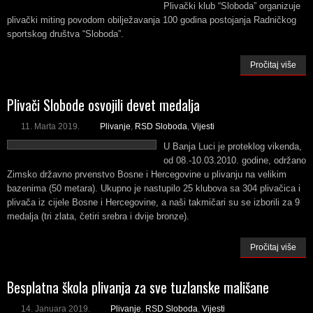
Plivački klub “Sloboda” organizuje
plivački miting povodom obilježavanja 100 godina postojanja Radničkog
sportskog društva “Sloboda”.
Pročitaj više
Plivači Slobode osvojili devet medalja
11. Marta 2019.
Plivanje
,
RSD Sloboda
,
Vijesti
U Banja Luci je proteklog vikenda,
od 08.-10.03.2010. godine, održano
Zimsko državno prvenstvo Bosne i Hercegovine u plivanju na velikim
bazenima (50 metara). Ukupno je nastupilo 25 klubova sa 304 plivačica i
plivača iz cijele Bosne i Hercegovine, a naši takmičari su se izborili za 9
medalja (tri zlata, četiri srebra i dvije bronze).
Pročitaj više
Besplatna škola plivanja za sve tuzlanske mališane
14. Januara 2019.
Plivanje
,
RSD Sloboda
,
Vijesti