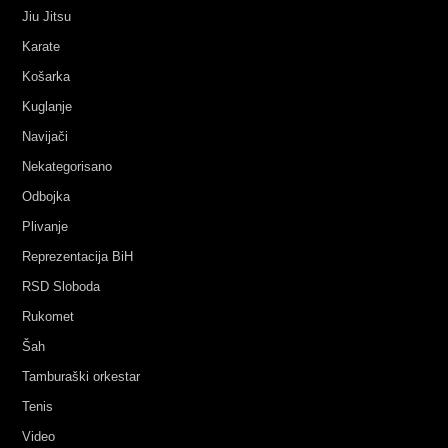
Jiu Jitsu
Karate
Košarka
Kuglanje
Navijači
Nekategorisano
Odbojka
Plivanje
Reprezentacija BiH
RSD Sloboda
Rukomet
Šah
Tamburaški orkestar
Tenis
Video