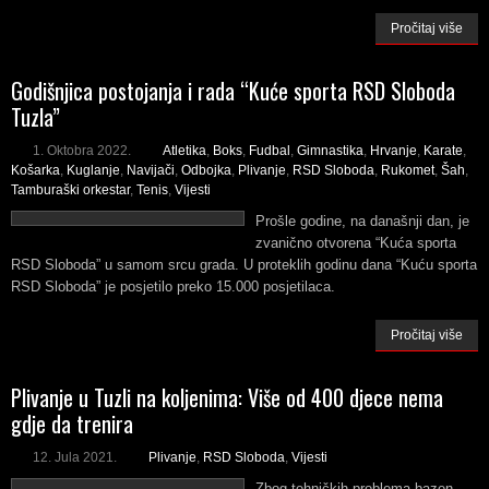
Pročitaj više
Godišnjica postojanja i rada “Kuće sporta RSD Sloboda
Tuzla”
1. Oktobra 2022.
Atletika
,
Boks
,
Fudbal
,
Gimnastika
,
Hrvanje
,
Karate
,
Košarka
,
Kuglanje
,
Navijači
,
Odbojka
,
Plivanje
,
RSD Sloboda
,
Rukomet
,
Šah
,
Tamburaški orkestar
,
Tenis
,
Vijesti
Prošle godine, na današnji dan, je
zvanično otvorena “Kuća sporta
RSD Sloboda” u samom srcu grada. U proteklih godinu dana “Kuću sporta
RSD Sloboda” je posjetilo preko 15.000 posjetilaca.
Pročitaj više
Plivanje u Tuzli na koljenima: Više od 400 djece nema
gdje da trenira
12. Jula 2021.
Plivanje
,
RSD Sloboda
,
Vijesti
Zbog tehničkih problema bazen