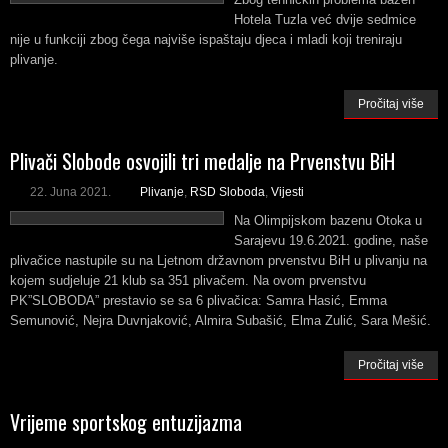
Hotela Tuzla već dvije sedmice
nije u funkciji zbog čega najviše ispaštaju djeca i mladi koji treniraju
plivanje.
Pročitaj više
Plivači Slobode osvojili tri medalje na Prvenstvu BiH
22. Juna 2021.
Plivanje
,
RSD Sloboda
,
Vijesti
Na Olimpijskom bazenu Otoka u
Sarajevu 19.6.2021. godine, naše
plivačice nastupile su na Ljetnom državnom prvenstvu BiH u plivanju na
kojem sudjeluje 21 klub sa 351 plivačem. Na ovom prvenstvu
PK”SLOBODA” prestavio se sa 6 plivačica: Samra Hasić, Emma
Semunović, Nejra Duvnjaković, Almira Subašić, Elma Zulić, Sara Mešić.
Pročitaj više
Vrijeme sportskog entuzijazma