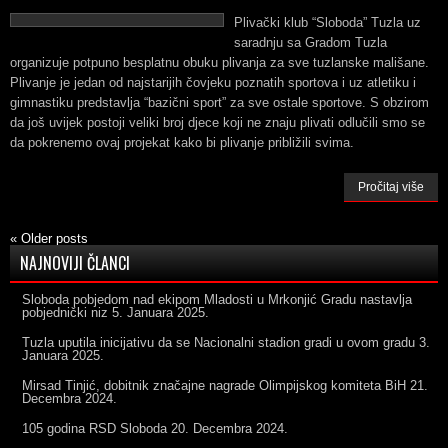
Plivački klub “Sloboda” Tuzla uz
saradnju sa Gradom Tuzla
organizuje potpuno besplatnu obuku plivanja za sve tuzlanske mališane.
Plivanje je jedan od najstarijih čovjeku poznatih sportova i uz atletiku i
gimnastiku predstavlja “bazični sport” za sve ostale sportove. S obzirom
da još uvijek postoji veliki broj djece koji ne znaju plivati odlučili smo se
da pokrenemo ovaj projekat kako bi plivanje približili svima.
Pročitaj više
«
Older posts
NAJNOVIJI ČLANCI
Sloboda pobjedom nad ekipom Mladosti u Mrkonjić Gradu nastavlja
pobjednički niz
5. Januara 2025.
Tuzla uputila inicijativu da se Nacionalni stadion gradi u ovom gradu
3.
Januara 2025.
Mirsad Tinjić, dobitnik značajne nagrade Olimpijskog komiteta BiH
21.
Decembra 2024.
105 godina RSD Sloboda
20. Decembra 2024.