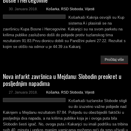
Bosne i Hercegovine
30. Januara 2018.
Košarka
,
RSD Sloboda
,
Vijesti
Košarkaši Kaknja osvojili su Kup
sistema A i plasirali se na
završnicu Kupa Bosne i Hercegovine. Kakanjci su na svom parketu na
krilima publike zasluženo došli do pobjede protiv tuzlanskog tima
rezultatom 91:83.Prvu dionicu dobili su Pandžini puleni 27:22. Rezultat s
kojim se otišlo na odmor u je 44:39 za Kakanj.
Pročitaj više
Nova infarkt završnica u Mejdanu: Slobodin preokret u
posljednjim napadima
27. Januara 2018.
Košarka
,
RSD Sloboda
,
Vijesti
Košarkaši tuzlanske Slobode stigli
su do izuzetno važne pobjede nad
Kaknjem u Mejdanu rezultatom 87:84. Pobjedu su obezbijedili faktički u
posljednja dva napada, a na krilima publike koja je i ovoga puta bila
Slobodin šesti igrač. No, ovoga puta i Kakanjci su imali podršku sa tribina
svih 40. minuta i uprkos manjim varnicama možemo reći da smo uživali u