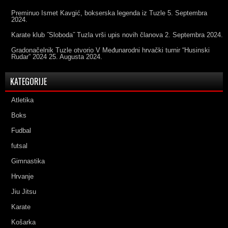
Preminuo Ismet Kavgić, bokserska legenda iz Tuzle
5. Septembra
2024.
Karate klub ˝Sloboda˝ Tuzla vrši upis novih članova
2. Septembra 2024.
Gradonačelnik Tuzle otvorio V Međunarodni hrvački turnir “Husinski
Rudar” 2024
25. Augusta 2024.
KATEGORIJE
Atletika
Boks
Fudbal
futsal
Gimnastika
Hrvanje
Jiu Jitsu
Karate
Košarka