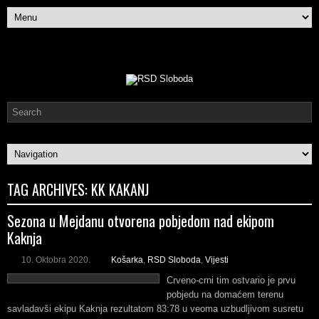
TAG ARCHIVES:
KK KAKANJ
Sezona u Mejdanu otvorena pobjedom nad ekipom
Kaknja
10. Oktobra 2020.
Košarka
,
RSD Sloboda
,
Vijesti
Crveno-crni tim ostvario je prvu
pobjedu na domaćem terenu
savladavši ekipu Kaknja rezultatom 83:78 u veoma uzbudljivom susretu