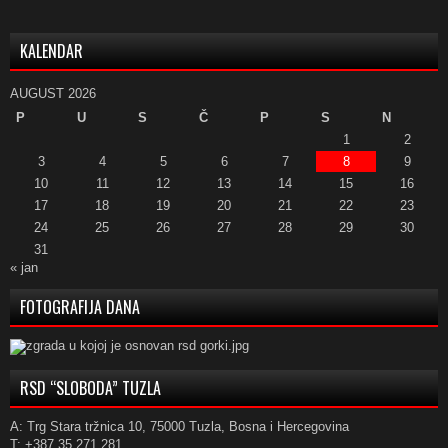
KALENDAR
AUGUST 2026
P
U
S
Č
P
S
N
1
2
3
4
5
6
7
8
9
10
11
12
13
14
15
16
17
18
19
20
21
22
23
24
25
26
27
28
29
30
31
« jan
FOTOGRAFIJA DANA
RSD “SLOBODA” TUZLA
A: Trg Stara tržnica 10, 75000 Tuzla, Bosna i Hercegovina
T: +387 35 271 281