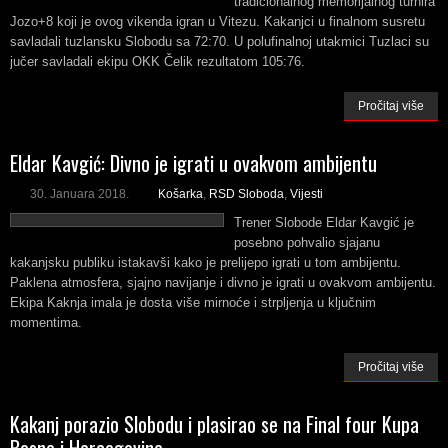
tradicionalnog memorijalnog turnira
Jozo+8 koji je ovog vikenda igran u Vitezu. Kakanjci u finalnom susretu
savladali tuzlansku Slobodu sa 72:70. U polufinalnoj utakmici Tuzlaci su
jučer savladali ekipu OKK Čelik rezultatom 105:76.
Pročitaj više
Eldar Kavgić: Divno je igrati u ovakvom ambijentu
30. Januara 2018.
Košarka
,
RSD Sloboda
,
Vijesti
Trener Slobode Eldar Kavgić je
posebno pohvalio sjajanu
kakanjsku publiku istakavši kako je prelijepo igrati u tom ambijentu.
Paklena atmosfera, sjajno navijanje i divno je igrati u ovakvom ambijentu.
Ekipa Kaknja imala je dosta više mirnoće i strpljenja u ključnim
momentima.
Pročitaj više
Kakanj porazio Slobodu i plasirao se na Final four Kupa