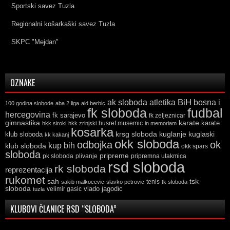
Sportski savez Tuzla
Regionalni košarkaški savez Tuzla
SKPC "Mejdan"
OZNAKE
ak sloboda
atletika
BiH
bosna i
100 godina slobode
aba 2 liga
aid berbic
fk sloboda
fudbal
hercegovina
fk sarajevo
fk zeljeznicar
gimnastika
karate
karate
husref musemic
hkk siroki
hkk zrinjski
in memoriam
kosarka
krsg sloboda
kuglaski
klub sloboda
kuglanje
kk kakanj
okk sloboda
odbojka
ok
kup bih
klub sloboda
okk spars
sloboda
pripreme
pk sloboda
plivanje
pripremna utakmica
rsd sloboda
rk sloboda
reprezentacija
rukomet
tsk
sah
sakib malkocevic
slavko petrovic
tenis
tk sloboda
sloboda
vlado jagodic
velimir gasic
tuzla
KLUBOVI ČLANICE RSD “SLOBODA”