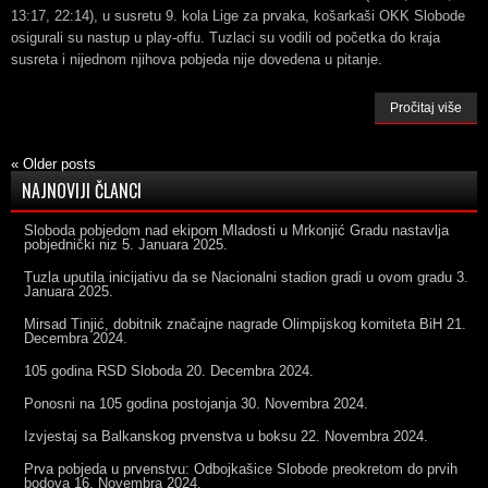
13:17, 22:14), u susretu 9. kola Lige za prvaka, košarkaši OKK Slobode
osigurali su nastup u play-offu. Tuzlaci su vodili od početka do kraja
susreta i nijednom njihova pobjeda nije dovedena u pitanje.
Pročitaj više
«
Older posts
NAJNOVIJI ČLANCI
Sloboda pobjedom nad ekipom Mladosti u Mrkonjić Gradu nastavlja
pobjednički niz
5. Januara 2025.
Tuzla uputila inicijativu da se Nacionalni stadion gradi u ovom gradu
3.
Januara 2025.
Mirsad Tinjić, dobitnik značajne nagrade Olimpijskog komiteta BiH
21.
Decembra 2024.
105 godina RSD Sloboda
20. Decembra 2024.
Ponosni na 105 godina postojanja
30. Novembra 2024.
Izvjestaj sa Balkanskog prvenstva u boksu
22. Novembra 2024.
Prva pobjeda u prvenstvu: Odbojkašice Slobode preokretom do prvih
bodova
16. Novembra 2024.