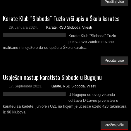
Pročitaj više
Karate Klub ˝Sloboda˝ Tuzla vrši upis u Školu karatea
29. Januara 2024.
Karate
,
RSD Sloboda
,
Vijesti
Karate Klub “Sloboda” Tuzla
poziva sve zainteresovane
mališane i tinejdžere da se upišu u Školu karatea.
Pročitaj više
Uspješan nastup karatista Slobode u Bugojnu
17. Septembra 2023.
Karate
,
RSD Sloboda
,
Vijesti
U Bugojnu se ovog vikenda
održava Državno prvenstvo u
karateu za kadete, juniore i U21 na kojem je učešće uzelo 423 takmičara
iz 90 klubova.
Pročitaj više