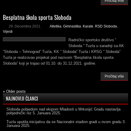
Pročitaj više
Besplatna škola sporta Sloboda
29. Decembra 2021.
Atletika
,
Gimnastika
,
Karate
,
RSD Sloboda
,
Vijesti
Radničko sportsko društvo ”
Sloboda ” Tuzla u saradnji sa AK
“Sloboda – Tehnograd” Tuzla, KK ” Sloboda” Tuzla i KRSG ” Sloboda”
Tuzla je realizovao projekat pod nazivom “Besplatna škola sporta
Sloboda” koji je trajao od 01.10. do 31.12.2021. godine.
Pročitaj više
«
Older posts
NAJNOVIJI ČLANCI
Sloboda pobjedom nad ekipom Mladosti u Mrkonjić Gradu nastavlja
pobjednički niz
5. Januara 2025.
Tuzla uputila inicijativu da se Nacionalni stadion gradi u ovom gradu
3.
Januara 2025.