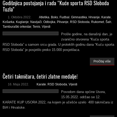
Godišnjica postojanja i rada “Kuće sporta RSD Sloboda
Tuzla”
1. Oktobra 2022.
Atletika
,
Boks
,
Fudbal
,
Gimnastika
,
Hrvanje
,
Karate
,
Košarka
,
Kuglanje
,
Navijači
,
Odbojka
,
Plivanje
,
RSD Sloboda
,
Rukomet
,
Šah
,
Tamburaški orkestar
,
Tenis
,
Vijesti
Prošle godine, na današnji dan, je
zvanično otvorena “Kuća sporta
RSD Sloboda” u samom srcu grada. U proteklih godinu dana “Kuću sporta
RSD Sloboda” je posjetilo preko 15.000 posjetilaca.
Pročitaj više
Četiri takmičara, četiri zlatne medalje!
16. Maja 2022.
Karate
,
RSD Sloboda
,
Vijesti
Povodom dana općine Usora,
15.05.2022. održao se 12.
KARATE KUP USORA 2022, na kojem je učešće uzelo 400 takmičara iz
BiH i Hrvatske.