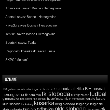
Košarkaški savez Bosne i Hercegovine
Atletski savez Bosne i Hercegovine
Plivački savez Bosne i Hercegovine
Teniski savez Bosne i Hercegovine
Sportski savez Tuzla
Regionalni košarkaški savez Tuzla
SKPC "Mejdan"
OZNAKE
ak sloboda
atletika
BiH
bosna i
100 godina slobode
aba 2 liga
aid berbic
fk sloboda
fudbal
hercegovina
fk sarajevo
fk zeljeznicar
gimnastika
karate
karate
husref musemic
hkk siroki
hkk zrinjski
in memoriam
kosarka
krsg sloboda
kuglaski
klub sloboda
kuglanje
kk kakanj
okk sloboda
odbojka
ok
kup bih
klub sloboda
okk spars