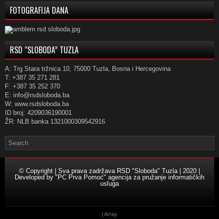
FOTOGRAFIJA DANA
RSD “SLOBODA” TUZLA
A: Trg Stara tržnica 10, 75000 Tuzla, Bosna i Hercegovina
T: +387 35 271 281
F: +387 35 252 370
E: info@rsdsloboda.ba
W: www.rsdsloboda.ba
ID broj: 4209036190001
ŽR: NLB banka 1321000309542916
© Copyright | Sva prava zadržava RSD "Sloboda" Tuzla | 2020 |
Developed by
"PC Prva Pomoć" agencija za pružanje informatičkih
usluga
| Array