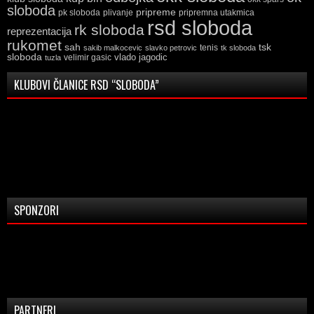
sloboda
pripreme
pk sloboda
plivanje
pripremna utakmica
rsd sloboda
rk sloboda
reprezentacija
rukomet
tsk
sah
sakib malkocevic
slavko petrovic
tenis
tk sloboda
sloboda
vlado jagodic
velimir gasic
tuzla
KLUBOVI ČLANICE RSD “SLOBODA”
SPONZORI
PARTNERI