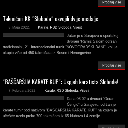
Pročitaj više
Takmičari KK ˝Sloboda˝ osvojili dvije medalje
8. Maja 2022.
Karate
,
RSD Sloboda
,
Vijesti
Jučer je u Sarajevu u sportskoj
dvorani “Ramiz Salčin” održan
tradicionalni, 21. internacionalni turnir “NOVOGRADSKI DANI”, koji je
okupio više od 450 takmičara iz Bosne i Hercegovine.
Pročitaj više
˝BAŠČARŠIJA KARATE KUP˝: Uspjeh karatista Slobode!
7. Februara 2022.
Karate
,
RSD Sloboda
,
Vijesti
Dana 06.02 u dvorani “Goran
Čengić” u Sarajevu, održan je
karate turnir pod nazivom “BAŠČARŠIJA KARATE KUP” na kojem je
učešće uzelo preko 700 takmičara iz 65 klubova i 4 zemlje.