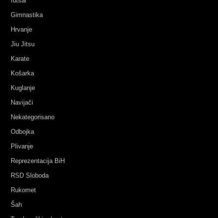
futsal
Gimnastika
Hrvanje
Jiu Jitsu
Karate
Košarka
Kuglanje
Navijači
Nekategorisano
Odbojka
Plivanje
Reprezentacija BiH
RSD Sloboda
Rukomet
Šah