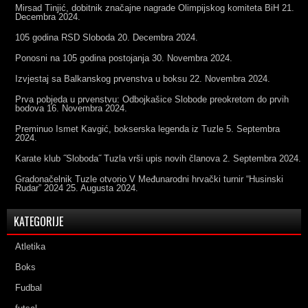
Mirsad Tinjić, dobitnik značajne nagrade Olimpijskog komiteta BiH
21.
Decembra 2024.
105 godina RSD Sloboda
20. Decembra 2024.
Ponosni na 105 godina postojanja
30. Novembra 2024.
Izvjestaj sa Balkanskog prvenstva u boksu
22. Novembra 2024.
Prva pobjeda u prvenstvu: Odbojkašice Slobode preokretom do prvih
bodova
16. Novembra 2024.
Preminuo Ismet Kavgić, bokserska legenda iz Tuzle
5. Septembra
2024.
Karate klub ˝Sloboda˝ Tuzla vrši upis novih članova
2. Septembra 2024.
Gradonačelnik Tuzle otvorio V Međunarodni hrvački turnir “Husinski
Rudar” 2024
25. Augusta 2024.
KATEGORIJE
Atletika
Boks
Fudbal