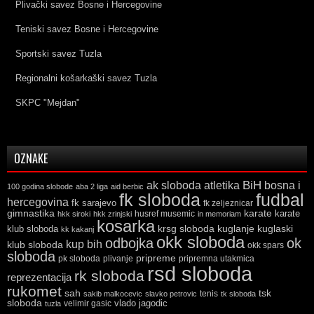
Plivački savez Bosne i Hercegovine
Teniski savez Bosne i Hercegovine
Sportski savez Tuzla
Regionalni košarkaški savez Tuzla
SKPC "Mejdan"
OZNAKE
ak sloboda
atletika
BiH
bosna i
100 godina slobode
aba 2 liga
aid berbic
fk sloboda
fudbal
hercegovina
fk sarajevo
fk zeljeznicar
gimnastika
karate
karate
husref musemic
hkk siroki
hkk zrinjski
in memoriam
kosarka
krsg sloboda
kuglaski
klub sloboda
kuglanje
kk kakanj
okk sloboda
odbojka
ok
kup bih
klub sloboda
okk spars
sloboda
pripreme
pk sloboda
plivanje
pripremna utakmica
rsd sloboda
rk sloboda
reprezentacija
rukomet
tsk
sah
sakib malkocevic
slavko petrovic
tenis
tk sloboda
sloboda
vlado jagodic
velimir gasic
tuzla