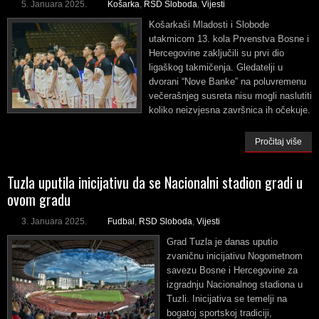
5. Januara 2025.
Košarka
,
RSD Sloboda
,
Vijesti
Košarkaši Mladosti i Slobode
utakmicom 13. kola Prvenstva Bosne i
Hercegovine zaključili su prvi dio
ligaškog takmičenja. Gledatelji u
dvorani “Nove Banke” na poluvremenu
večerašnjeg susreta nisu mogli naslutiti
koliko neizvjesna završnica ih očekuje.
Pročitaj više
Tuzla uputila inicijativu da se Nacionalni stadion gradi u
ovom gradu
3. Januara 2025.
Fudbal
,
RSD Sloboda
,
Vijesti
Grad Tuzla je danas uputio
zvaničnu inicijativu Nogometnom
savezu Bosne i Hercegovine za
izgradnju Nacionalnog stadiona u
Tuzli. Inicijativa se temelji na
bogatoj sportskoj tradiciji,