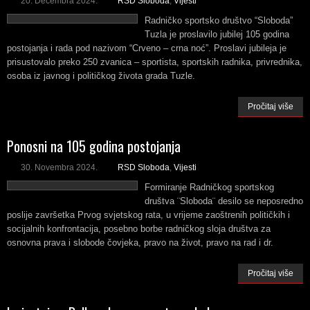
20. Decembra 2024.
RSD Sloboda
,
Vijesti
Radničko sportsko društvo “Sloboda”
Tuzla je proslavilo jubilej 105 godina
postojanja i rada pod nazivom “Crveno – crna noć”. Proslavi jubileja je
prisustovalo preko 250 zvanica – sportista, sportskih radnika, privrednika,
osoba iz javnog i političkog života grada Tuzle.
Pročitaj više
Ponosni na 105 godina postojanja
30. Novembra 2024.
RSD Sloboda
,
Vijesti
Formiranje Radničkog sportskog
društva ¨Sloboda¨ desilo se neposredno
poslije završetka Prvog svjetskog rata, u vrijeme zaoštrenih političkih i
socijalnih konfrontacija, posebno borbe radničkog sloja društva za
osnovna prava i slobode čovjeka, pravo na život, pravo na rad i dr.
Pročitaj više