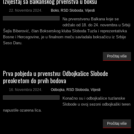
Izvjestaj sa Balkanskog prvenstva u boksu
22. Novembra 2024.
Boks
,
RSD Sloboda
,
Vijesti
Na prvenstvenu Balkana koje se
održalo od 18. do 24. novembra u Srbiji
Šejla Biberović, član Bokserskog kluba Sloboda Tuzla i reprezentativka
Bosne i Hercegovine, je u finalnom meču savladala boksačicu iz Srbije
Seso Daru.
Pročitaj više
Prva pobjeda u prvenstvu: Odbojkašice Slobode
preokretom do prvih bodova
16. Novembra 2024.
Odbojka
,
RSD Sloboda
,
Vijesti
Konačno su i odbojkašice tuzlanske
Slobode u ovoj sezoni odbojkaški teren
napustile ozarena lica.
Pročitaj više