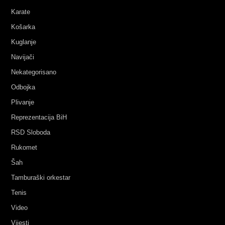
Karate
Košarka
Kuglanje
Navijači
Nekategorisano
Odbojka
Plivanje
Reprezentacija BiH
RSD Sloboda
Rukomet
Šah
Tamburaški orkestar
Tenis
Video
Vijesti