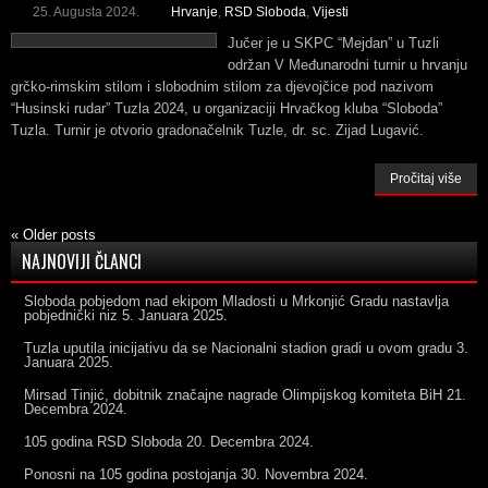
25. Augusta 2024.
Hrvanje
,
RSD Sloboda
,
Vijesti
Jučer je u SKPC “Mejdan” u Tuzli
održan V Međunarodni turnir u hrvanju
grčko-rimskim stilom i slobodnim stilom za djevojčice pod nazivom
“Husinski rudar” Tuzla 2024, u organizaciji Hrvačkog kluba “Sloboda”
Tuzla. Turnir je otvorio gradonačelnik Tuzle, dr. sc. Zijad Lugavić.
Pročitaj više
«
Older posts
NAJNOVIJI ČLANCI
Sloboda pobjedom nad ekipom Mladosti u Mrkonjić Gradu nastavlja
pobjednički niz
5. Januara 2025.
Tuzla uputila inicijativu da se Nacionalni stadion gradi u ovom gradu
3.
Januara 2025.
Mirsad Tinjić, dobitnik značajne nagrade Olimpijskog komiteta BiH
21.
Decembra 2024.
105 godina RSD Sloboda
20. Decembra 2024.
Ponosni na 105 godina postojanja
30. Novembra 2024.