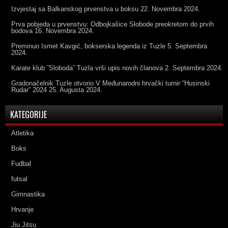
Izvjestaj sa Balkanskog prvenstva u boksu
22. Novembra 2024.
Prva pobjeda u prvenstvu: Odbojkašice Slobode preokretom do prvih
bodova
16. Novembra 2024.
Preminuo Ismet Kavgić, bokserska legenda iz Tuzle
5. Septembra
2024.
Karate klub ˝Sloboda˝ Tuzla vrši upis novih članova
2. Septembra 2024.
Gradonačelnik Tuzle otvorio V Međunarodni hrvački turnir “Husinski
Rudar” 2024
25. Augusta 2024.
KATEGORIJE
Atletika
Boks
Fudbal
futsal
Gimnastika
Hrvanje
Jiu Jitsu