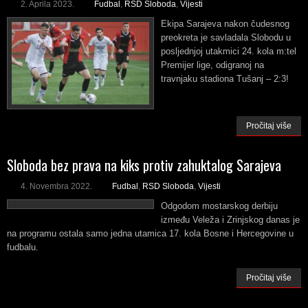
2. Aprila 2023.
Fudbal
,
RSD Sloboda
,
Vijesti
Ekipa Sarajeva nakon čudesnog
preokreta je savladala Slobodu u
posljednjoj utakmici 24. kola m:tel
Premijer lige, odigranoj na
travnjaku stadiona Tušanj – 2:3!
Pročitaj više
Sloboda bez prava na kiks protiv zahuktalog Sarajeva
4. Novembra 2022.
Fudbal
,
RSD Sloboda
,
Vijesti
Odgodom mostarskog derbiju
između Veleža i Zrinjskog danas je
na programu ostala samo jedna utamica 17. kola Bosne i Hercegovine u
fudbalu.
Pročitaj više