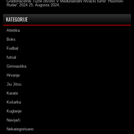
Gradonačelnik Tuzle otvorio V Međunarodni hrvački turnir “Husinski
Rudar” 2024
25. Augusta 2024.
KATEGORIJE
Atletika
Boks
Fudbal
futsal
Gimnastika
Hrvanje
Jiu Jitsu
Karate
Košarka
Kuglanje
Navijači
Nekategorisano