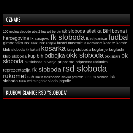
OZNAKE
ak sloboda
atletika
BiH
bosna i
100 godina slobode
aba 2 liga
aid berbic
fk sloboda
fudbal
hercegovina
fk sarajevo
fk zeljeznicar
gimnastika
karate
karate
husref musemic
hkk siroki
hkk zrinjski
in memoriam
kosarka
krsg sloboda
kuglaski
klub sloboda
kuglanje
kk kakanj
okk sloboda
odbojka
ok
kup bih
klub sloboda
okk spars
sloboda
pripreme
pk sloboda
plivanje
pripremna utakmica
rsd sloboda
rk sloboda
reprezentacija
rukomet
tsk
sah
sakib malkocevic
slavko petrovic
tenis
tk sloboda
sloboda
vlado jagodic
velimir gasic
tuzla
KLUBOVI ČLANICE RSD “SLOBODA”