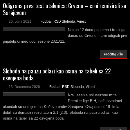
Odigrana prva test utakmica: Crveno – crni remizirali sa
Sarajevom
26. Juna 2021.
Fudbal
,
RSD Sloboda
,
Vijesti
Nakon 12 dana priprema i treninga,
danas su Crveno – crni odigrali prvi
prijateljski meč uoči sezone 2021/22.
Pročitaj više
Sloboda na pauzu odlazi kao osma na tabeli sa 22
osvojena boda
13. Decembra 2020.
Fudbal
,
RSD Sloboda
,
Vijesti
Kraj jesenje polusezone m:tel
Premijer lige BiH, naši prvotimci
okončali su derbijem na Koševu protiv Sarajeva. Ovaj susret 19. kola
dobili su domaćini rezultatom 2:1 (2:0). Sloboda na pauzu odlazi kao
osma na tabeli sa 22 osvojena boda.