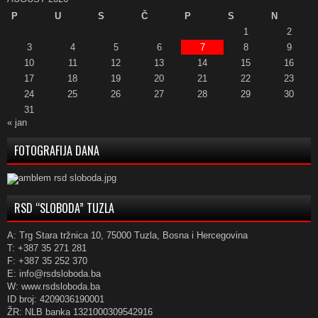
P
U
S
Č
P
S
N
1
2
3
4
5
6
7
8
9
10
11
12
13
14
15
16
17
18
19
20
21
22
23
24
25
26
27
28
29
30
31
« jan
FOTOGRAFIJA DANA
RSD “SLOBODA” TUZLA
A: Trg Stara tržnica 10, 75000 Tuzla, Bosna i Hercegovina
T: +387 35 271 281
F: +387 35 252 370
E: info@rsdsloboda.ba
W: www.rsdsloboda.ba
ID broj: 4209036190001
ŽR: NLB banka 1321000309542916