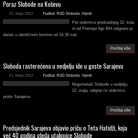
Poraz Slobode na Koševu
22. Maja 2022.
Fudbal
,
RSD Sloboda
,
Vijesti
Pet utakmica predzadnjeg 32. kola
m:tel Premijer lige BiH odigrano je
danas u identičnom terminu od 16.30 sati.
Pročitaj više
Sloboda rasterećena u nedjelju ide u goste Sarajevu
21. Maja 2022.
Fudbal
,
RSD Sloboda
,
Vijesti
Nogometaši Slobode u nedjelju,
22. maja, odigrat će utakmicu
protiv Sarajeva.
Pročitaj više
Predsjednik Sarajeva objavio priču o Teta Hatidži, koja
već 40 godina gleda utakmice Slobode