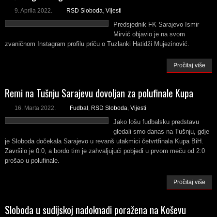
9. Aprila 2022.
RSD Sloboda
,
Vijesti
Predsjednik FK Sarajevo Ismir
Mirvić objavio je na svom
zvaničnom Instagram profilu priču o Tuzlanki Hatidži Mujezinović.
Pročitaj više
Remi na Tušnju Sarajevu dovoljan za polufinale Kupa
16. Marta 2022.
Fudbal
,
RSD Sloboda
,
Vijesti
Jako lošu fudbalsku predstavu
gledali smo danas na Tušnju, gdje
je Sloboda dočekala Sarajevo u revanš utakmici četvrtfinala Kupa BiH.
Završilo je 0:0, a bordo tim je zahvaljujući pobjedi u prvom meču od 2:0
prošao u polufinale.
Pročitaj više
Sloboda u sudijskoj nadoknadi poražena na Koševu