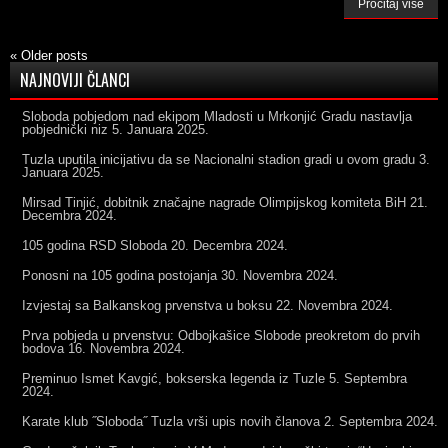
Pročitaj više
«
Older posts
NAJNOVIJI ČLANCI
Sloboda pobjedom nad ekipom Mladosti u Mrkonjić Gradu nastavlja
pobjednički niz
5. Januara 2025.
Tuzla uputila inicijativu da se Nacionalni stadion gradi u ovom gradu
3.
Januara 2025.
Mirsad Tinjić, dobitnik značajne nagrade Olimpijskog komiteta BiH
21.
Decembra 2024.
105 godina RSD Sloboda
20. Decembra 2024.
Ponosni na 105 godina postojanja
30. Novembra 2024.
Izvjestaj sa Balkanskog prvenstva u boksu
22. Novembra 2024.
Prva pobjeda u prvenstvu: Odbojkašice Slobode preokretom do prvih
bodova
16. Novembra 2024.
Preminuo Ismet Kavgić, bokserska legenda iz Tuzle
5. Septembra
2024.
Karate klub ˝Sloboda˝ Tuzla vrši upis novih članova
2. Septembra 2024.