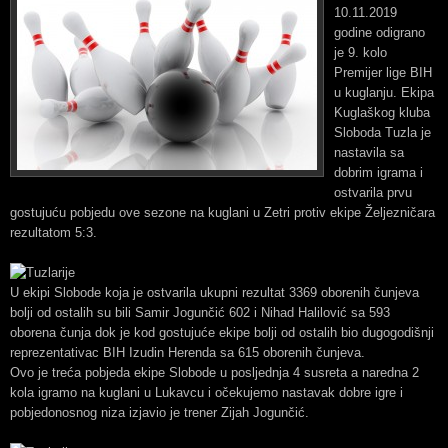
10.11.2019
godine odigrano
je 9. kolo
Premijer lige BIH
u kuglanju. Ekipa
Kuglaškog kluba
Sloboda Tuzla je
nastavila sa
dobrim igrama i
ostvarila prvu
gostujuću pobjedu ove sezone na kuglani u Zetri protiv ekipe Željezničara
rezultatom 5:3.
U ekipi Slobode koja je ostvarila ukupni rezultat 3369 oborenih čunjeva
bolji od ostalih su bili Samir Jogunčić 602 i Nihad Halilović sa 593
oborena čunja dok je kod gostujuće ekipe bolji od ostalih bio dugogodišnji
reprezentativac BIH Izudin Herenda sa 615 oborenih čunjeva.
Ovo je treća pobjeda ekipe Slobode u posljednja 4 susreta a naredna 2
kola igramo na kuglani u Lukavcu i očekujemo nastavak dobre igre i
pobjedonosnog niza izjavio je trener Zijah Jogunčić.