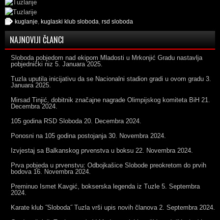
kuglanje
,
kuglaski klub sloboda
,
rsd sloboda
NAJNOVIJI ČLANCI
Sloboda pobjedom nad ekipom Mladosti u Mrkonjić Gradu nastavlja
pobjednički niz
5. Januara 2025.
Tuzla uputila inicijativu da se Nacionalni stadion gradi u ovom gradu
3.
Januara 2025.
Mirsad Tinjić, dobitnik značajne nagrade Olimpijskog komiteta BiH
21.
Decembra 2024.
105 godina RSD Sloboda
20. Decembra 2024.
Ponosni na 105 godina postojanja
30. Novembra 2024.
Izvjestaj sa Balkanskog prvenstva u boksu
22. Novembra 2024.
Prva pobjeda u prvenstvu: Odbojkašice Slobode preokretom do prvih
bodova
16. Novembra 2024.
Preminuo Ismet Kavgić, bokserska legenda iz Tuzle
5. Septembra
2024.
Karate klub ˝Sloboda˝ Tuzla vrši upis novih članova
2. Septembra 2024.