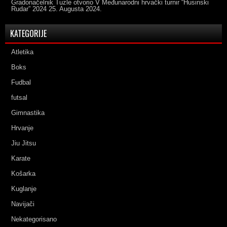
Gradonačelnik Tuzle otvorio V Međunarodni hrvački turnir “Husinski
Rudar” 2024
25. Augusta 2024.
KATEGORIJE
Atletika
Boks
Fudbal
futsal
Gimnastika
Hrvanje
Jiu Jitsu
Karate
Košarka
Kuglanje
Navijači
Nekategorisano