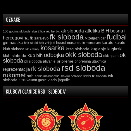
OZNAKE
ak sloboda
atletika
BiH
bosna i
100 godina slobode
aba 2 liga
aid berbic
fk sloboda
fudbal
hercegovina
fk sarajevo
fk zeljeznicar
gimnastika
karate
karate
husref musemic
hkk siroki
hkk zrinjski
in memoriam
kosarka
krsg sloboda
kuglaski
klub sloboda
kuglanje
kk kakanj
okk sloboda
odbojka
ok
kup bih
klub sloboda
okk spars
sloboda
pripreme
pk sloboda
plivanje
pripremna utakmica
rsd sloboda
rk sloboda
reprezentacija
rukomet
tsk
sah
sakib malkocevic
slavko petrovic
tenis
tk sloboda
sloboda
vlado jagodic
velimir gasic
tuzla
KLUBOVI ČLANICE RSD “SLOBODA”