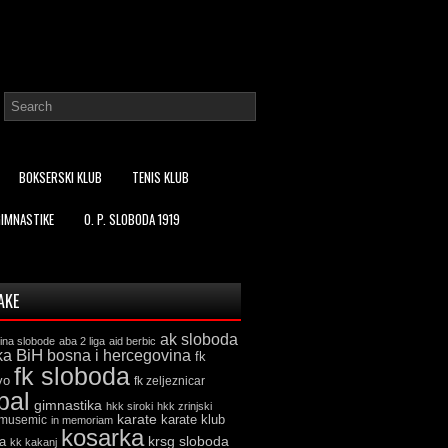
BOKSERSKI KLUB
TENIS KLUB
GIMNASTIKE
O. P. SLOBODA 1919
AKE
ak sloboda
ina slobode
aba 2 liga
aid berbic
ka
BiH
bosna i hercegovina
fk
fk sloboda
vo
fk zeljeznicar
bal
gimnastika
hkk siroki
hkk zrinjski
karate
karate klub
 musemic
in memoriam
kosarka
krsg sloboda
a
kk kakanj