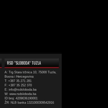
RSD “SLOBODA” TUZLA
A: Trg Stara tržnica 10, 75000 Tuzla,
Bosna i Hercegovina
T: +387 35 271 281
F: +387 35 252 370
E: info@rsdsloboda.ba
W: www.rsdsloboda.ba
ID broj: 4209036190001
ŽR: NLB banka 1321000309542916