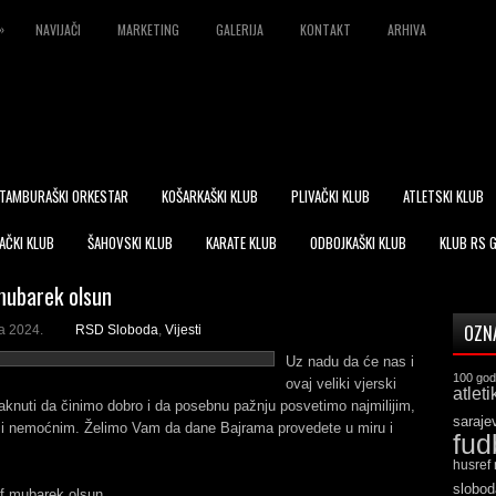
»
NAVIJAČI
MARKETING
GALERIJA
KONTAKT
ARHIVA
TAMBURAŠKI ORKESTAR
KOŠARKAŠKI KLUB
PLIVAČKI KLUB
ATLETSKI KLUB
AČKI KLUB
ŠAHOVSKI KLUB
KARATE KLUB
ODBOJKAŠKI KLUB
KLUB RS 
mubarek olsun
OZN
la 2024.
RSD Sloboda
,
Vijesti
Uz nadu da će nas i
100 god
ovaj veliki vjerski
atleti
aknuti da činimo dobro i da posebnu pažnju posvetimo najmilijim,
saraje
i nemoćnim. Želimo Vam da dane Bajrama provedete u miru i
fud
husref
slobod
if mubarek olsun