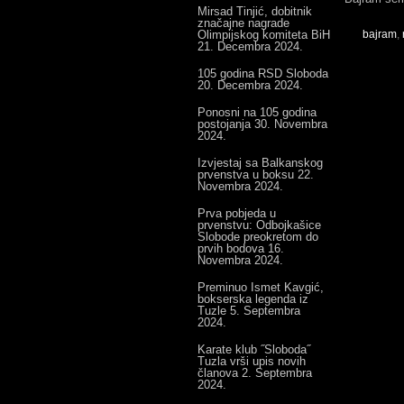
Mirsad Tinjić, dobitnik
značajne nagrade
Olimpijskog komiteta BiH
bajram
,
21. Decembra 2024.
105 godina RSD Sloboda
20. Decembra 2024.
Ponosni na 105 godina
postojanja
30. Novembra
2024.
Izvjestaj sa Balkanskog
prvenstva u boksu
22.
Novembra 2024.
Prva pobjeda u
prvenstvu: Odbojkašice
Slobode preokretom do
prvih bodova
16.
Novembra 2024.
Preminuo Ismet Kavgić,
bokserska legenda iz
Tuzle
5. Septembra
2024.
Karate klub ˝Sloboda˝
Tuzla vrši upis novih
članova
2. Septembra
2024.