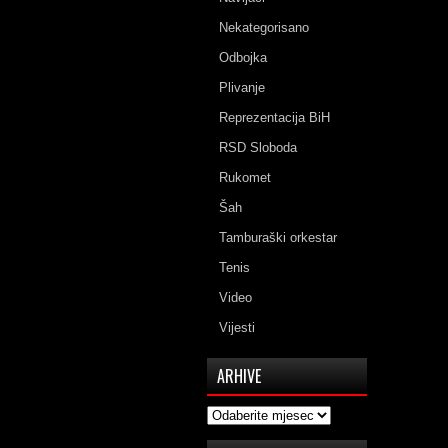
Nekategorisano
Odbojka
Plivanje
Reprezentacija BiH
RSD Sloboda
Rukomet
Šah
Tamburaški orkestar
Tenis
Video
Vijesti
ARHIVE
Arhive