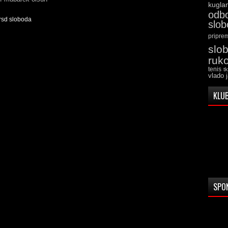
kugla
odb
rsd sloboda
slo
pripre
slo
ruk
tenis
t
vlado 
KLUB
SPO