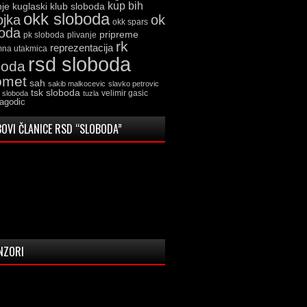
kup bih
kuglaski klub sloboda
nje
okk sloboda
ojka
ok
okk spars
boda
pripreme
pk sloboda
plivanje
rk
reprezentacija
mna utakmica
rsd sloboda
boda
omet
sah
sakib malkocevic
slavko petrovic
tsk sloboda
velimir gasic
k sloboda
tuzla
jagodic
OVI ČLANICE RSD “SLOBODA”
NZORI