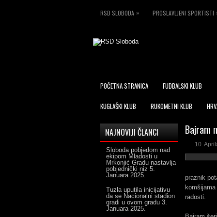
»
RSD SLOBODA
PROSLAVLJENI SPORTISTI
POČETNA STRANICA
FUDBALSKI KLUB
KUGLAŠKI KLUB
RUKOMETNI KLUB
HRV
Bajram 
NAJNOVIJI ČLANCI
10. Apri
Sloboda pobjedom nad
ekipom Mladosti u
Mrkonjić Gradu nastavlja
pobjednički niz
5.
Januara 2025.
praznik pot
komšijama 
Tuzla uputila inicijativu
da se Nacionalni stadion
radosti.
gradi u ovom gradu
3.
Januara 2025.
Bajram šer