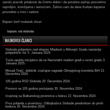
vjerski praznik potaknuti da činimo dobro i da posebnu pažnju posvetimo
najmilijim, komšijama i nemoćnim. Želimo vam da dane Kurban bajrama
provedete u miru i radosti.
Bajram šerif mubarek olsun
bajram
,
rsd sloboda
NAJNOVIJI ČLANCI
Sloboda pobjedom nad ekipom Mladosti u Mrkonjić Gradu nastavlja
pobjednički niz
5. Januara 2025.
Tuzla uputila inicijativu da se Nacionalni stadion gradi u ovom gradu
3.
Januara 2025.
Mirsad Tinjić, dobitnik značajne nagrade Olimpijskog komiteta BiH
21.
Decembra 2024.
105 godina RSD Sloboda
20. Decembra 2024.
Ponosni na 105 godina postojanja
30. Novembra 2024.
Izvjestaj sa Balkanskog prvenstva u boksu
22. Novembra 2024.
Prva pobjeda u prvenstvu: Odbojkašice Slobode preokretom do prvih
bodova
16. Novembra 2024.