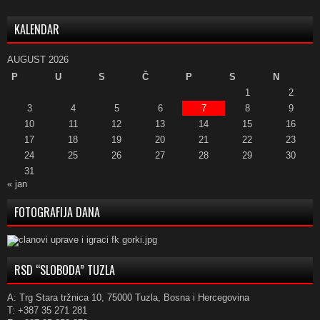
KALENDAR
AUGUST 2026
P
U
S
Č
P
S
N
1
2
3
4
5
6
7
8
9
10
11
12
13
14
15
16
17
18
19
20
21
22
23
24
25
26
27
28
29
30
31
« jan
FOTOGRAFIJA DANA
RSD “SLOBODA” TUZLA
A: Trg Stara tržnica 10, 75000 Tuzla, Bosna i Hercegovina
T: +387 35 271 281