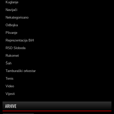
Kuglanje
Navijači
Nekategorisano
Odbojka
Plivanje
Reprezentacija BiH
RSD Sloboda
Rukomet
Šah
Tamburaški orkestar
Tenis
Video
Vijesti
ARHIVE