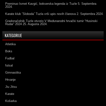
Preminuo Ismet Kavgić, bokserska legenda iz Tuzle
5. Septembra
2024.
Karate klub ˝Sloboda˝ Tuzla vrši upis novih članova
2. Septembra 2024.
Gradonačelnik Tuzle otvorio V Međunarodni hrvački turnir “Husinski
Rudar” 2024
25. Augusta 2024.
KATEGORIJE
Atletika
Boks
Fudbal
futsal
Gimnastika
Hrvanje
Jiu Jitsu
Karate
Košarka