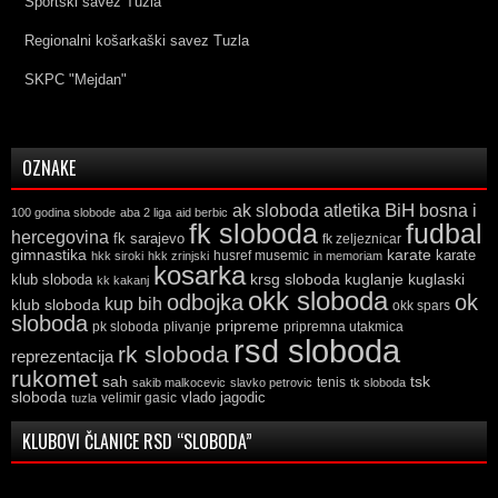
Sportski savez Tuzla
Regionalni košarkaški savez Tuzla
SKPC "Mejdan"
OZNAKE
ak sloboda
atletika
BiH
bosna i
100 godina slobode
aba 2 liga
aid berbic
fk sloboda
fudbal
hercegovina
fk sarajevo
fk zeljeznicar
gimnastika
karate
karate
husref musemic
hkk siroki
hkk zrinjski
in memoriam
kosarka
krsg sloboda
kuglaski
klub sloboda
kuglanje
kk kakanj
okk sloboda
odbojka
ok
kup bih
klub sloboda
okk spars
sloboda
pripreme
pk sloboda
plivanje
pripremna utakmica
rsd sloboda
rk sloboda
reprezentacija
rukomet
tsk
sah
sakib malkocevic
slavko petrovic
tenis
tk sloboda
sloboda
vlado jagodic
velimir gasic
tuzla
KLUBOVI ČLANICE RSD “SLOBODA”