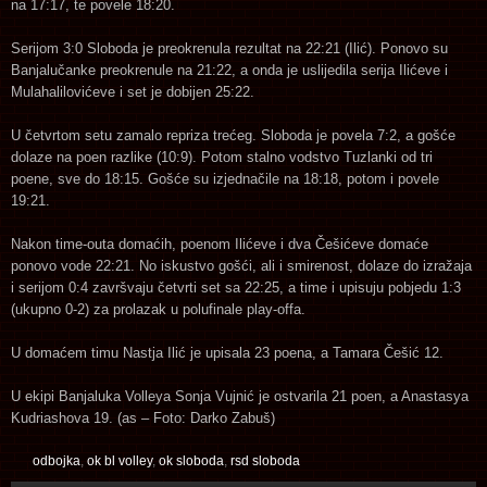
na 17:17, te povele 18:20.
Serijom 3:0 Sloboda je preokrenula rezultat na 22:21 (Ilić). Ponovo su
Banjalučanke preokrenule na 21:22, a onda je uslijedila serija Ilićeve i
Mulahalilovićeve i set je dobijen 25:22.
U četvrtom setu zamalo repriza trećeg. Sloboda je povela 7:2, a gošće
dolaze na poen razlike (10:9). Potom stalno vodstvo Tuzlanki od tri
poene, sve do 18:15. Gošće su izjednačile na 18:18, potom i povele
19:21.
Nakon time-outa domaćih, poenom Ilićeve i dva Češićeve domaće
ponovo vode 22:21. No iskustvo gošći, ali i smirenost, dolaze do izražaja
i serijom 0:4 završvaju četvrti set sa 22:25, a time i upisuju pobjedu 1:3
(ukupno 0-2) za prolazak u polufinale play-offa.
U domaćem timu Nastja Ilić je upisala 23 poena, a Tamara Češić 12.
U ekipi Banjaluka Volleya Sonja Vujnić je ostvarila 21 poen, a Anastasya
Kudriashova 19. (as – Foto: Darko Zabuš)
odbojka
,
ok bl volley
,
ok sloboda
,
rsd sloboda