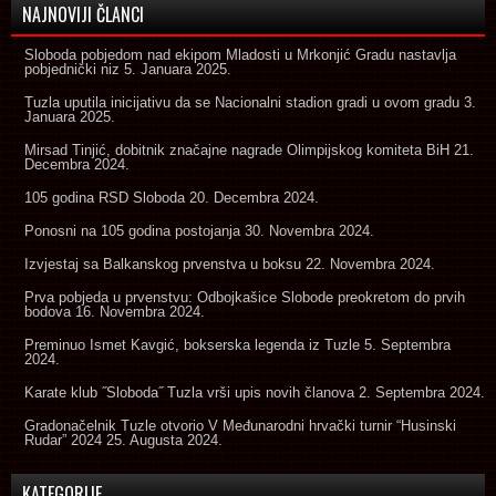
NAJNOVIJI ČLANCI
Sloboda pobjedom nad ekipom Mladosti u Mrkonjić Gradu nastavlja
pobjednički niz
5. Januara 2025.
Tuzla uputila inicijativu da se Nacionalni stadion gradi u ovom gradu
3.
Januara 2025.
Mirsad Tinjić, dobitnik značajne nagrade Olimpijskog komiteta BiH
21.
Decembra 2024.
105 godina RSD Sloboda
20. Decembra 2024.
Ponosni na 105 godina postojanja
30. Novembra 2024.
Izvjestaj sa Balkanskog prvenstva u boksu
22. Novembra 2024.
Prva pobjeda u prvenstvu: Odbojkašice Slobode preokretom do prvih
bodova
16. Novembra 2024.
Preminuo Ismet Kavgić, bokserska legenda iz Tuzle
5. Septembra
2024.
Karate klub ˝Sloboda˝ Tuzla vrši upis novih članova
2. Septembra 2024.
Gradonačelnik Tuzle otvorio V Međunarodni hrvački turnir “Husinski
Rudar” 2024
25. Augusta 2024.
KATEGORIJE