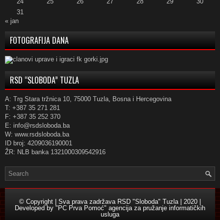
24
25
26
27
28
29
30
31
« jan
FOTOGRAFIJA DANA
RSD “SLOBODA” TUZLA
A: Trg Stara tržnica 10, 75000 Tuzla, Bosna i Hercegovina
T: +387 35 271 281
F: +387 35 252 370
E: info@rsdsloboda.ba
W: www.rsdsloboda.ba
ID broj: 4209036190001
ŽR: NLB banka 1321000309542916
© Copyright | Sva prava zadržava RSD "Sloboda" Tuzla | 2020 |
Developed by
"PC Prva Pomoć" agencija za pružanje informatičkih
usluga