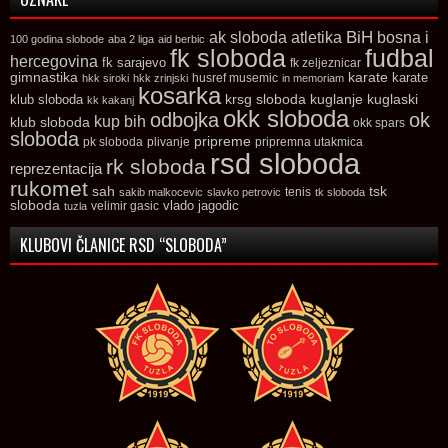
ak sloboda
atletika
BiH
bosna i
100 godina slobode
aba 2 liga
aid berbic
fk sloboda
fudbal
hercegovina
fk sarajevo
fk zeljeznicar
gimnastika
karate
karate
husref musemic
hkk siroki
hkk zrinjski
in memoriam
kosarka
krsg sloboda
kuglaski
klub sloboda
kuglanje
kk kakanj
okk sloboda
odbojka
ok
kup bih
klub sloboda
okk spars
sloboda
pripreme
pk sloboda
plivanje
pripremna utakmica
rsd sloboda
rk sloboda
reprezentacija
rukomet
tsk
sah
sakib malkocevic
slavko petrovic
tenis
tk sloboda
sloboda
vlado jagodic
velimir gasic
tuzla
KLUBOVI ČLANICE RSD “SLOBODA”