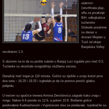
utakmici
četvrtfinala play-
offa za prvakinje
BiH, odbojkašice
tuzlanske
Slobode poražene
su danas u
dvorani Mejdan u
Tuzli od ekipe
Banjaluka Volley
rezultatom 1:3.
S obzirom na to da su prošle subote u Banjoj Luci izgubile prvi meč 0:3,
Tuzlanke su okončale ovogodišnju službenu sezonu.
Današnji meč trajao je 110 minuta. Gošće su riješile u svoju korist prva
dva seta – 16:25 i 19:25 i izgledalo je da će ponovo postići glatku
pobjedu.
U trećem su igračice trenera Armina Derviševića zaigrale kako znaju i
mogu. Nakon 6:6 povele su 12:6, a potom 15:8. Borbene gošće
predvođene Kudriashovom i Vujnićevom nisu se predavale. Izjednačile su