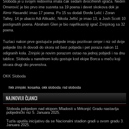
Sloboda je u svojim redovima imala čak sedam dvocifrenih igrača. Nedim
Omerović je bio prvo ime susreta sa 19 poena i devet skokova dok je
Almir Hasandić imao 17 poena. Po 15 su dodali Đorđe Lelić i Zoran
Talley, 14 je ubacio Adi Alikadić, Nikola Jeftić je imao 13, a Josh Scott 10
postignutih poena. Abraham Glen je bio najefikasniji igrač Zrinjskog sa 32
poena.
Tuzlaci nakon prve gostujuće pobjede imaju pozitivan omjer i niz od dvije
pobjede što ih dovodi do skora od šest pobjeda i pet poraza nakon 11
odigranih kola. Zrinjski je novim porazom ostao na jednoj pobjedi i na dnu
tablice. Sloboda u narednom kolu gostuje kod ekipe Borca u meču koji
otvara drugi dio prvenstva.
OKK Sloboda
hkk zrinjski
,
kosarka
,
okk sloboda
,
rsd sloboda
NAJNOVIJI ČLANCI
Sloboda pobjedom nad ekipom Mladosti u Mrkonjić Gradu nastavlja
pobjednički niz
5. Januara 2025.
Tuzla uputila inicijativu da se Nacionalni stadion gradi u ovom gradu
3.
Januara 2025.