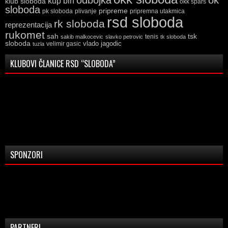
kup bih
klub sloboda
okk spars
sloboda
pripreme
pk sloboda
plivanje
pripremna utakmica
rsd sloboda
rk sloboda
reprezentacija
rukomet
tsk
sah
sakib malkocevic
slavko petrovic
tenis
tk sloboda
sloboda
vlado jagodic
velimir gasic
tuzla
KLUBOVI ČLANICE RSD “SLOBODA”
SPONZORI
PARTNERI