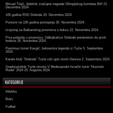
Mirsad Tinjić, dobitnik značajne nagrade Olimpijskog komiteta BiH
21.
Decembra 2024.
105 godina RSD Sloboda
20. Decembra 2024.
Ponosni na 105 godina postojanja
30. Novembra 2024.
Izvjestaj sa Balkanskog prvenstva u boksu
22. Novembra 2024.
Prva pobjeda u prvenstvu: Odbojkašice Slobode preokretom do prvih
bodova
16. Novembra 2024.
Preminuo Ismet Kavgić, bokserska legenda iz Tuzle
5. Septembra
2024.
Karate klub ˝Sloboda˝ Tuzla vrši upis novih članova
2. Septembra 2024.
Gradonačelnik Tuzle otvorio V Međunarodni hrvački turnir “Husinski
Rudar” 2024
25. Augusta 2024.
KATEGORIJE
Atletika
Boks
Fudbal