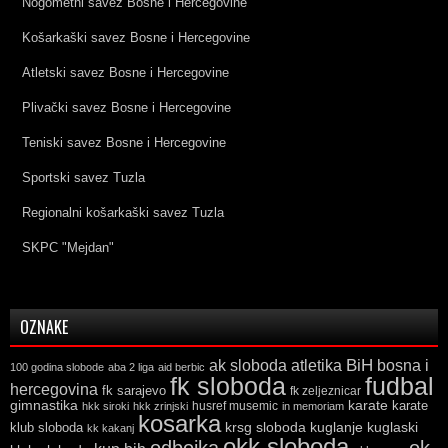
Nogometni savez Bosne i Hercegovine
Košarkaški savez Bosne i Hercegovine
Atletski savez Bosne i Hercegovine
Plivački savez Bosne i Hercegovine
Teniski savez Bosne i Hercegovine
Sportski savez Tuzla
Regionalni košarkaški savez Tuzla
SKPC "Mejdan"
OZNAKE
ak sloboda
atletika
BiH
bosna i
100 godina slobode
aba 2 liga
aid berbic
fk sloboda
fudbal
hercegovina
fk sarajevo
fk zeljeznicar
gimnastika
karate
karate
husref musemic
hkk siroki
hkk zrinjski
in memoriam
kosarka
krsg sloboda
kuglaski
klub sloboda
kuglanje
kk kakanj
okk sloboda
odbojka
ok