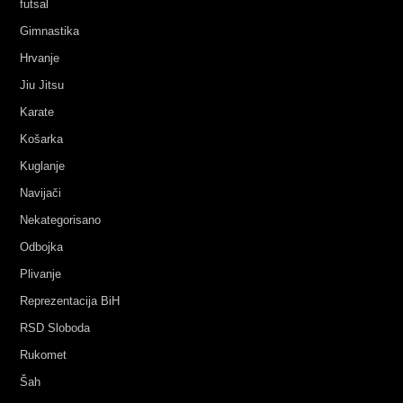
futsal
Gimnastika
Hrvanje
Jiu Jitsu
Karate
Košarka
Kuglanje
Navijači
Nekategorisano
Odbojka
Plivanje
Reprezentacija BiH
RSD Sloboda
Rukomet
Šah