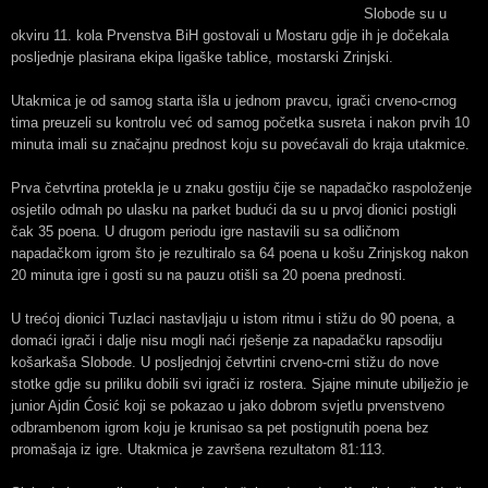
Slobode su u
okviru 11. kola Prvenstva BiH gostovali u Mostaru gdje ih je dočekala
posljednje plasirana ekipa ligaške tablice, mostarski Zrinjski.
Utakmica je od samog starta išla u jednom pravcu, igrači crveno-crnog
tima preuzeli su kontrolu već od samog početka susreta i nakon prvih 10
minuta imali su značajnu prednost koju su povećavali do kraja utakmice.
Prva četvrtina protekla je u znaku gostiju čije se napadačko raspoloženje
osjetilo odmah po ulasku na parket budući da su u prvoj dionici postigli
čak 35 poena. U drugom periodu igre nastavili su sa odličnom
napadačkom igrom što je rezultiralo sa 64 poena u košu Zrinjskog nakon
20 minuta igre i gosti su na pauzu otišli sa 20 poena prednosti.
U trećoj dionici Tuzlaci nastavljaju u istom ritmu i stižu do 90 poena, a
domaći igrači i dalje nisu mogli naći rješenje za napadačku rapsodiju
košarkaša Slobode. U posljednjoj četvrtini crveno-crni stižu do nove
stotke gdje su priliku dobili svi igrači iz rostera. Sjajne minute ubilježio je
junior Ajdin Ćosić koji se pokazao u jako dobrom svjetlu prvenstveno
odbrambenom igrom koju je krunisao sa pet postignutih poena bez
promašaja iz igre. Utakmica je završena rezultatom 81:113.