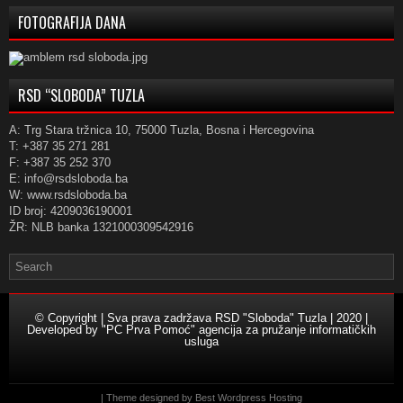
FOTOGRAFIJA DANA
RSD “SLOBODA” TUZLA
A: Trg Stara tržnica 10, 75000 Tuzla, Bosna i Hercegovina
T: +387 35 271 281
F: +387 35 252 370
E: info@rsdsloboda.ba
W: www.rsdsloboda.ba
ID broj: 4209036190001
ŽR: NLB banka 1321000309542916
© Copyright | Sva prava zadržava RSD "Sloboda" Tuzla | 2020 |
Developed by
"PC Prva Pomoć" agencija za pružanje informatičkih
usluga
| Theme designed by
Best Wordpress Hosting