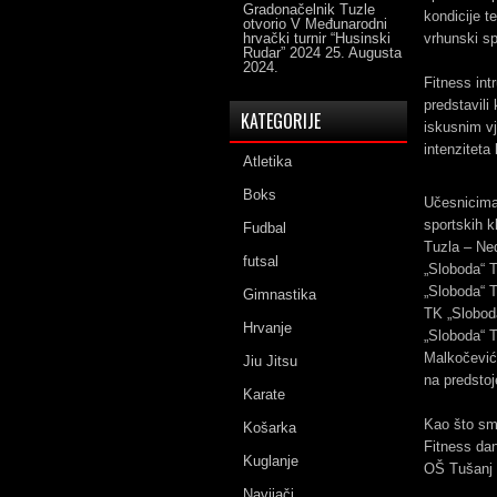
Gradonačelnik Tuzle
kondicije t
otvorio V Međunarodni
hrvački turnir “Husinski
vrhunski sp
Rudar” 2024
25. Augusta
2024.
Fitness int
predstavil
KATEGORIJE
iskusnim vj
intenziteta
Atletika
Boks
Učesnicima 
sportskih 
Fudbal
Tuzla – Ne
futsal
„Sloboda“ T
„Sloboda“ 
Gimnastika
TK „Slobod
Hrvanje
„Sloboda“ T
Malkočević
Jiu Jitsu
na predsto
Karate
Kao što sm
Košarka
Fitness dan
Kuglanje
OŠ Tušanj u
Navijači