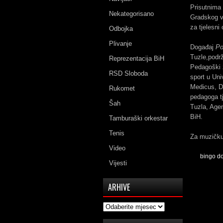
Prisutnima 
Nekategorisano
Gradskog vi
za tjelesni 
Odbojka
Plivanje
Događaj
Po
Tuzle,podrž
Reprezentacija BiH
Pedagoški z
RSD Sloboda
sport u Uni
Medicus, Do
Rukomet
pedagoga tj
Šah
Tuzla, Agen
BiH.
Tamburaški orkestar
Tenis
Za muzičku
Video
bingo d
Vijesti
ARHIVE
Arhive