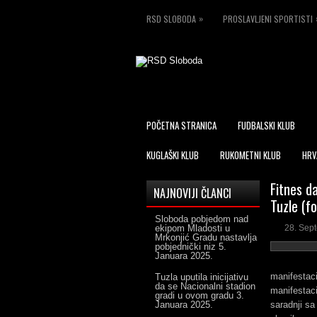
»
RSD SLOBODA
PROSLAVLJENI SPORTISTI
POČETNA STRANICA
FUDBALSKI KLUB
KUGLAŠKI KLUB
RUKOMETNI KLUB
HRV
Fitnes d
NAJNOVIJI ČLANCI
Tuzle (fo
Sloboda pobjedom nad
ekipom Mladosti u
28. Sep
Mrkonjić Gradu nastavlja
pobjednički niz
5.
Januara 2025.
manifestaci
Tuzla uputila inicijativu
da se Nacionalni stadion
manifestac
gradi u ovom gradu
3.
Januara 2025.
saradnji s