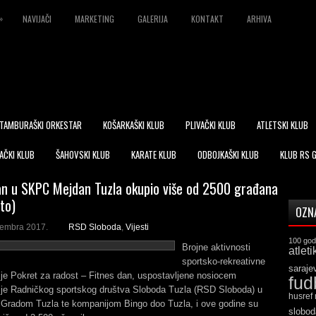
»
NAVIJAČI
MARKETING
GALERIJA
KONTAKT
ARHIVA
TAMBURAŠKI ORKESTAR
KOŠARKAŠKI KLUB
PLIVAČKI KLUB
ATLETSKI KLUB
AČKI KLUB
ŠAHOVSKI KLUB
KARATE KLUB
ODBOJKAŠKI KLUB
KLUB RS 
an u SKPC Mejdan Tuzla okupio više od 2500 građana
to)
OZN
tembra 2017.
RSD Sloboda
,
Vijesti
100 god
Brojne aktivnosti
atleti
sportsko-rekreativne
saraje
je Pokret za radost – Fitnes dan, uspostavljene nosiocem
fud
ije Radničkog sportskog društva Sloboda Tuzla (RSD Sloboda) u
husref
a Gradom Tuzla te kompanijom Bingo doo Tuzla, i ove godine su
slobod