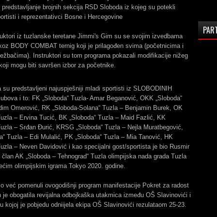
e predstavljanje brojnih sekcija RSD Sloboda iz kojeg su potekli
ortisti i reprezentativci Bosne i Hercegovine
PAR
ruktori iz tuzlanske teretane Jimmi's Gim su se svojim izvedbama
i koz BODY COMBAT ternig koji je prilagođen svima (početnicima i
ežbačima). Instruktori su tom programa pokazali modifikacije nižeg
 koji mogu biti savršen izbor za početnike.
su predstavljeni najuspješniji mladi sportisti iz SLOBODINIH
klubova i to: FK „Sloboda“ Tuzla- Amar Beganović, OKK „Sloboda“
dim Omerović, RK „Sloboda-Solana“ Tuzla – Benjamin Burek, OK
uzla – Ervina Tucić, BK „Sloboda“ Tuzla – Maid Fazlić, KK
Tuzla – Srđan Đurić, KRSG „Sloboda“ Tuzla – Nejla Muratbegović,
a“ Tuzla – Edi Mulalić, PK „Sloboda“ Tuzla – Mia Tanović, HK
uzla – Neven Davidović i kao specijalni gost/sportista je bio Rusmir
 član AK „Sloboda – Tehnograd“ Tuzla olimpijska nada grada Tuzla
jećim olimpijskim igrama Tokyo 2020. godine.
o već pomenuli ovogodišnji program manifestacije Pokret za radost
 je obogatila revijalna odbojkaška utakmica između OŠ Slavinovići i
 kojoj je pobjedu odniijela ekipa OŠ Slavinovići rezulataom 25-23.