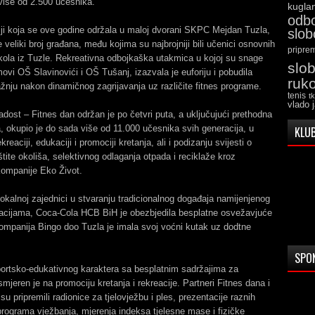
više od 2.500 učesnika.
kugla
odb
ji koja se ove godine održala u maloj dvorani SKPC Mejdan Tuzla,
slo
se veliki broj građana, među kojima su najbrojniji bili učenici osnovnih
pripre
škola iz Tuzle. Rekreativna odbojkaška utakmica u kojoj su snage
slo
imovi OŠ Slavinovići i OŠ Tušanj, izazvala je euforiju i pobudila
ruk
nju nakon dinamičnog zagrijavanja uz različite fitnes programe.
tenis
t
vlado 
adost – Fitnes dan održan je po četvri puta, a uključujući prethodna
a, okupio je do sada više od 11.000 učesnika svih generacija, u
KLUB
kreaciji, edukaciji i promociji kretanja, ali i podizanju svijesti o
tite okoliša, selektivnog odlaganja otpada i reciklaže kroz
kompanije Eko Život.
kalnoj zajednici u stvaranju tradicionalnog događaja namijenjenog
acijama, Coca-Cola HCB BiH je obezbjedila besplatne osvežavjuće
ompanija Bingo doo Tuzla je imala svoj voćni kutak uz dodtne
SPO
ortsko-edukativnog karaktera sa besplatnim sadržajima za
mjeren je na promociju kretanja i rekreacije. Partneri Fitnes dana i
su pripremili radionice za tjelovježbu i ples, prezentacije raznih
programa vježbanja, mjerenja indeksa tjelesne mase i fizičke