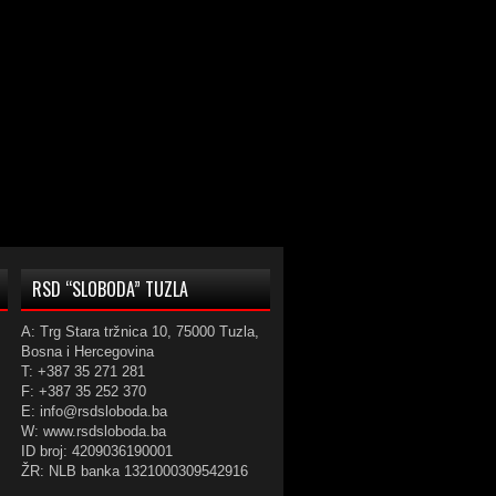
RSD “SLOBODA” TUZLA
A: Trg Stara tržnica 10, 75000 Tuzla,
Bosna i Hercegovina
T: +387 35 271 281
F: +387 35 252 370
E: info@rsdsloboda.ba
W: www.rsdsloboda.ba
ID broj: 4209036190001
ŽR: NLB banka 1321000309542916