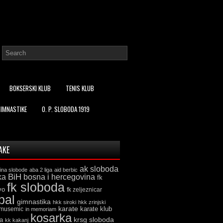
BOKSERSKI KLUB
TENIS KLUB
GIMNASTIKE
O. P. SLOBODA 1919
AKE
ak sloboda
ina slobode
aba 2 liga
aid berbic
ka
BiH
bosna i hercegovina
fk
fk sloboda
vo
fk zeljeznicar
bal
gimnastika
hkk siroki
hkk zrinjski
karate
karate klub
 musemic
in memoriam
kosarka
krsg sloboda
a
kk kakanj