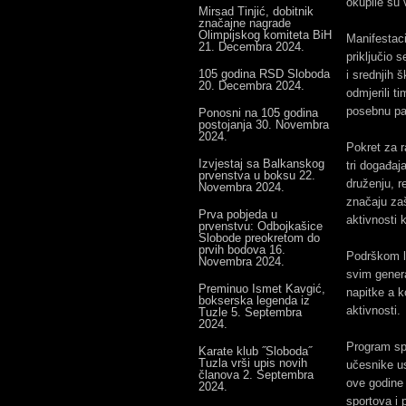
okupile su 
Mirsad Tinjić, dobitnik
značajne nagrade
Olimpijskog komiteta BiH
Manifestaci
21. Decembra 2024.
priključio 
105 godina RSD Sloboda
i srednjih 
20. Decembra 2024.
odmjerili t
posebnu paž
Ponosni na 105 godina
postojanja
30. Novembra
2024.
Pokret za r
Izvjestaj sa Balkanskog
tri događaj
prvenstva u boksu
22.
druženju, re
Novembra 2024.
značaju zaš
Prva pobjeda u
aktivnosti 
prvenstvu: Odbojkašice
Slobode preokretom do
prvih bodova
16.
Podrškom lo
Novembra 2024.
svim gener
Preminuo Ismet Kavgić,
napitke a k
bokserska legenda iz
aktivnosti.
Tuzle
5. Septembra
2024.
Program sp
Karate klub ˝Sloboda˝
Tuzla vrši upis novih
učesnike us
članova
2. Septembra
ove godine 
2024.
sportova i 