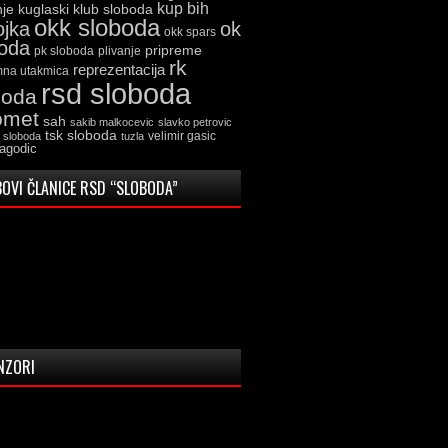
kup bih
kuglaski klub sloboda
nje
okk sloboda
ojka
ok
okk spars
boda
pripreme
pk sloboda
plivanje
rk
reprezentacija
mna utakmica
rsd sloboda
boda
omet
sah
sakib malkocevic
slavko petrovic
tsk sloboda
velimir gasic
k sloboda
tuzla
jagodic
OVI ČLANICE RSD “SLOBODA”
NZORI