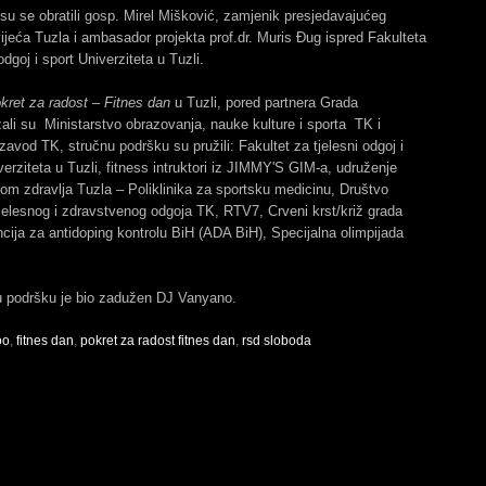
su se obratili gosp. Mirel Mišković, zamjenik presjedavajućeg
jeća Tuzla i ambasador projekta prof.dr. Muris Đug ispred Fakulteta
odgoj i sport Univerziteta u Tuzli.
kret za radost – Fitnes dan
u Tuzli, pored partnera Grada
ali su Ministarstvo obrazovanja, nauke kulture i sporta TK i
avod TK, stručnu podršku su pružili: Fakultet za tjelesni odgoj i
verziteta u Tuzli, fitness intruktori iz JIMMY'S GIM-a, udruženje
m zdravlja Tuzla – Poliklinika za sportsku medicinu, Društvo
elesnog i zdravstvenog odgoja TK, RTV7, Crveni krst/križ grada
cija za antidoping kontrolu BiH (ADA BiH), Specijalna olimpijada
 podršku je bio zadužen DJ Vanyano.
oo
,
fitnes dan
,
pokret za radost fitnes dan
,
rsd sloboda