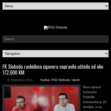
FK Sloboda raskidima ugovora napravila uštedu od oko
172.000 KM
6. Novembra 2019.
Fudbal
,
RSD Sloboda
,
Vijesti
Nova uprava
tuzlanske
Slobode
imenovana je 16.
oktobra, a na