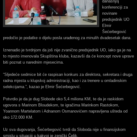
današnjoj
konferenciji za
novinare
predsjednik UO
Elmir
Šećerbegović
predočio je podatke o dijelu posla urađenog za minulih dvadesetak dana.
Iznenadio je tvrdnjom da još nije zvanično predsjednik UO, iako ga je na
to mjesto imenovala Skupština kluba, kazavši da će koncept nove uprave
biti poznat u narednim mjesecima.
“Sljedeće sedmice bit će raspisan konkurs za direktora, sekretara i druga
radna mjesta u klupskoj administraciji, kao i za trenere u omladinskim
selekcijama.”, kazao je Elmir Šećerbegović.
Potvrdio je da je dug Slobode oko 5,4 miliona KM, te da je raskidom
ugovora s Marinom Bloudekom, te igračima Marinkom Rastokom,
Yoannom Martelatom i Adnanom Osmanovićem napravljena ušteda od
oko 172.000 KM.
Uz sva dugovanja, Šećerbegović tvrdi da Sloboda nije u finansijskom
smislu u situaciji u kakvoj je zenički Čelik.