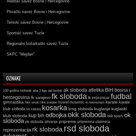
Atletski savez Bosne i Hercegovine
Plivački savez Bosne i Hercegovine
Teniski savez Bosne i Hercegovine
Sportski savez Tuzla
Regionalni košarkaški savez Tuzla
SKPC "Mejdan"
OZNAKE
ak sloboda
atletika
BiH
bosna i
100 godina slobode
aba 2 liga
aid berbic
fk sloboda
fudbal
hercegovina
fk sarajevo
fk zeljeznicar
gimnastika
karate
karate
husref musemic
hkk siroki
hkk zrinjski
in memoriam
kosarka
krsg sloboda
kuglaski
klub sloboda
kuglanje
kk kakanj
okk sloboda
odbojka
ok
kup bih
klub sloboda
okk spars
sloboda
pripreme
pk sloboda
plivanje
pripremna utakmica
rsd sloboda
rk sloboda
reprezentacija
rukomet