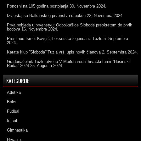
Ponosni na 105 godina postojanja
30. Novembra 2024.
Izvjestaj sa Balkanskog prvenstva u boksu
22. Novembra 2024.
Prva pobjeda u prvenstvu: Odbojkašice Slobode preokretom do prvih
bodova
16. Novembra 2024.
Preminuo Ismet Kavgić, bokserska legenda iz Tuzle
5. Septembra
2024.
Karate klub ˝Sloboda˝ Tuzla vrši upis novih članova
2. Septembra 2024.
Gradonačelnik Tuzle otvorio V Međunarodni hrvački turnir “Husinski
Rudar” 2024
25. Augusta 2024.
KATEGORIJE
Atletika
Boks
Fudbal
futsal
Gimnastika
Hrvanje