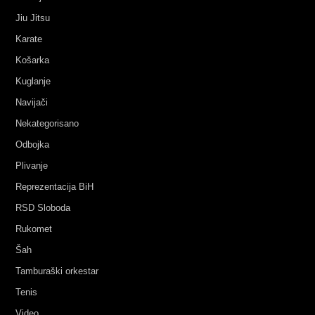
Jiu Jitsu
Karate
Košarka
Kuglanje
Navijači
Nekategorisano
Odbojka
Plivanje
Reprezentacija BiH
RSD Sloboda
Rukomet
Šah
Tamburaški orkestar
Tenis
Video