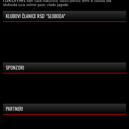
tsk
sah
sakib malkocevic
slavko petrovic
tenis
tk sloboda
sloboda
vlado jagodic
velimir gasic
tuzla
KLUBOVI ČLANICE RSD “SLOBODA”
SPONZORI
PARTNERI