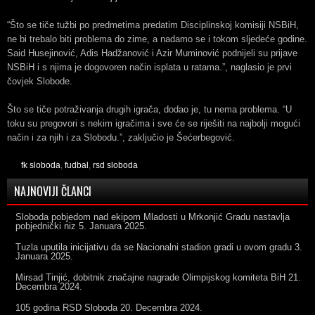
“Što se tiče tužbi po predmetima predatim Disciplinskoj komisiji NSBiH,
ne bi trebalo biti problema do zime, a nadamo se i tokom sljedeće godine.
Said Husejinović, Adis Hadžanović i Azir Muminović podnijeli su prijave
NSBiH i s njima je dogovoren način isplata u ratama.”, naglasio je prvi
čovjek Slobode.
Što se tiče potraživanja drugih igrača, dodao je, tu nema problema. “U
toku su pregovori s nekim igračima i sve će se riješiti na najbolji mogući
način i za njih i za Slobodu.”, zaključio je Šećerbegović.
fk sloboda
,
fudbal
,
rsd sloboda
NAJNOVIJI ČLANCI
Sloboda pobjedom nad ekipom Mladosti u Mrkonjić Gradu nastavlja
pobjednički niz
5. Januara 2025.
Tuzla uputila inicijativu da se Nacionalni stadion gradi u ovom gradu
3.
Januara 2025.
Mirsad Tinjić, dobitnik značajne nagrade Olimpijskog komiteta BiH
21.
Decembra 2024.
105 godina RSD Sloboda
20. Decembra 2024.