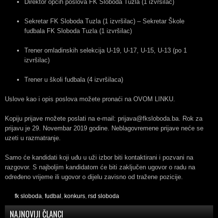
Direktor općih poslova FK Sloboda Tuzla (1 izvršilac)
Sekretar FK Sloboda Tuzla (1 izvršilac) – Sekretar Škole
fudbala FK Sloboda Tuzla (1 izvršilac)
Trener omladinskih selekcija U-19, U-17, U-15, U-13 (po 1
izvršilac)
Trener u školi fudbala (4 izvršilaca)
Uslove kao i opis poslova možete pronaći na OVOM LINKU.
Kopiju prijave možete poslati na e-mail: prijava@fksloboda.ba. Rok za
prijavu je 29. Novembar 2019 godine. Neblagovremene prijave neće se
uzeti u razmatranje.
Samo će kandidati koji uđu u uži izbor biti kontaktirani i pozvani na
razgovor. S najboljim kandidatom će biti zaključen ugovor o radu na
određeno vrijeme ili ugovor o dijelu zavisno od tražene pozicije.
fk sloboda
,
fudbal
,
konkurs
,
rsd sloboda
NAJNOVIJI ČLANCI