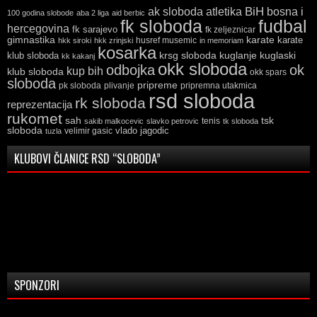
ak sloboda
atletika
BiH
bosna i
100 godina slobode
aba 2 liga
aid berbic
fk sloboda
fudbal
hercegovina
fk sarajevo
fk zeljeznicar
gimnastika
karate
karate
husref musemic
hkk siroki
hkk zrinjski
in memoriam
kosarka
krsg sloboda
kuglaski
klub sloboda
kuglanje
kk kakanj
okk sloboda
odbojka
ok
kup bih
klub sloboda
okk spars
sloboda
pripreme
pk sloboda
plivanje
pripremna utakmica
rsd sloboda
rk sloboda
reprezentacija
rukomet
tsk
sah
sakib malkocevic
slavko petrovic
tenis
tk sloboda
sloboda
vlado jagodic
velimir gasic
tuzla
KLUBOVI ČLANICE RSD “SLOBODA”
SPONZORI