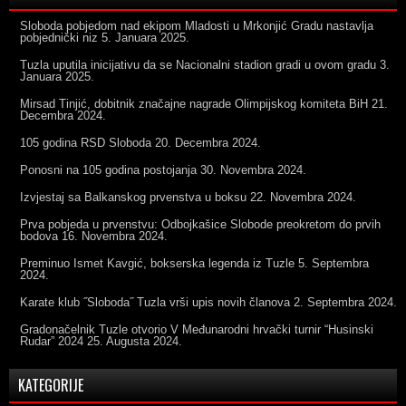
Sloboda pobjedom nad ekipom Mladosti u Mrkonjić Gradu nastavlja
pobjednički niz
5. Januara 2025.
Tuzla uputila inicijativu da se Nacionalni stadion gradi u ovom gradu
3.
Januara 2025.
Mirsad Tinjić, dobitnik značajne nagrade Olimpijskog komiteta BiH
21.
Decembra 2024.
105 godina RSD Sloboda
20. Decembra 2024.
Ponosni na 105 godina postojanja
30. Novembra 2024.
Izvjestaj sa Balkanskog prvenstva u boksu
22. Novembra 2024.
Prva pobjeda u prvenstvu: Odbojkašice Slobode preokretom do prvih
bodova
16. Novembra 2024.
Preminuo Ismet Kavgić, bokserska legenda iz Tuzle
5. Septembra
2024.
Karate klub ˝Sloboda˝ Tuzla vrši upis novih članova
2. Septembra 2024.
Gradonačelnik Tuzle otvorio V Međunarodni hrvački turnir “Husinski
Rudar” 2024
25. Augusta 2024.
KATEGORIJE