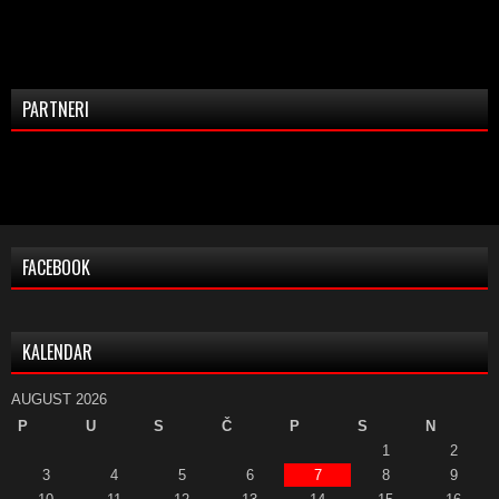
PARTNERI
FACEBOOK
KALENDAR
AUGUST 2026
P
U
S
Č
P
S
N
1
2
3
4
5
6
7
8
9