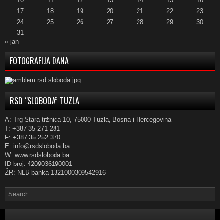
10
11
12
13
14
15
16
17
18
19
20
21
22
23
24
25
26
27
28
29
30
31
« jan
FOTOGRAFIJA DANA
RSD “SLOBODA” TUZLA
A: Trg Stara tržnica 10, 75000 Tuzla, Bosna i Hercegovina
T: +387 35 271 281
F: +387 35 252 370
E: info@rsdsloboda.ba
W: www.rsdsloboda.ba
ID broj: 4209036190001
ŽR: NLB banka 1321000309542916