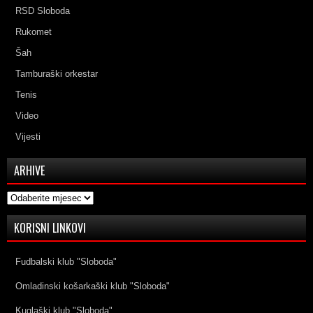
RSD Sloboda
Rukomet
Šah
Tamburaški orkestar
Tenis
Video
Vijesti
ARHIVE
Arhive
KORISNI LINKOVI
Fudbalski klub "Sloboda"
Omladinski košarkaški klub "Sloboda"
Kuglaški klub "Sloboda"