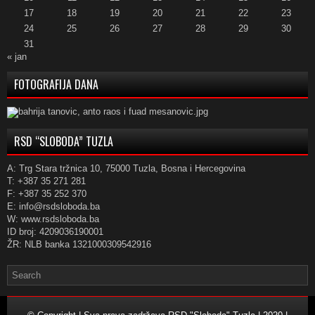
17
18
19
20
21
22
23
24
25
26
27
28
29
30
31
« jan
FOTOGRAFIJA DANA
RSD “SLOBODA” TUZLA
A: Trg Stara tržnica 10, 75000 Tuzla, Bosna i Hercegovina
T: +387 35 271 281
F: +387 35 252 370
E: info@rsdsloboda.ba
W: www.rsdsloboda.ba
ID broj: 4209036190001
ŽR: NLB banka 1321000309542916