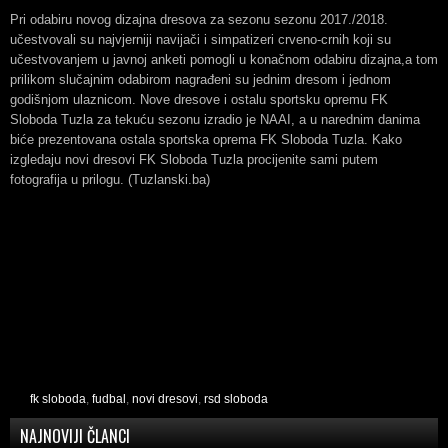
Pri odabiru novog dizajna dresova za sezonu sezonu 2017./2018.
učestvovali su najvjerniji navijači i simpatizeri crveno-crnih koji su
učestvovanjem u javnoj anketi pomogli u konačnom odabiru dizajna,a tom
prilikom slučajnim odabirom nagrađeni su jednim dresom i jednom
godišnjom ulaznicom. Nove dresove i ostalu sportsku opremu FK
Sloboda Tuzla za tekuću sezonu izradio je NAAI, a u narednim danima
biće prezentovana ostala sportska oprema FK Sloboda Tuzla. Kako
izgledaju novi dresovi FK Sloboda Tuzla procijenite sami putem
fotografija u prilogu. (Tuzlanski.ba)
fk sloboda
,
fudbal
,
novi dresovi
,
rsd sloboda
NAJNOVIJI ČLANCI