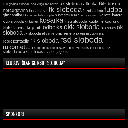
ak sloboda
atletika
BiH
bosna i
100 godina slobode
aba 2 liga
aid berbic
fk sloboda
fudbal
hercegovina
fk sarajevo
fk zeljeznicar
gimnastika
karate
karate
husref musemic
hkk siroki
hkk zrinjski
in memoriam
kosarka
krsg sloboda
kuglaski
klub sloboda
kuglanje
kk kakanj
okk sloboda
odbojka
ok
kup bih
klub sloboda
okk spars
sloboda
pripreme
pk sloboda
plivanje
pripremna utakmica
rsd sloboda
rk sloboda
reprezentacija
rukomet
tsk
sah
sakib malkocevic
slavko petrovic
tenis
tk sloboda
sloboda
vlado jagodic
velimir gasic
tuzla
KLUBOVI ČLANICE RSD “SLOBODA”
SPONZORI