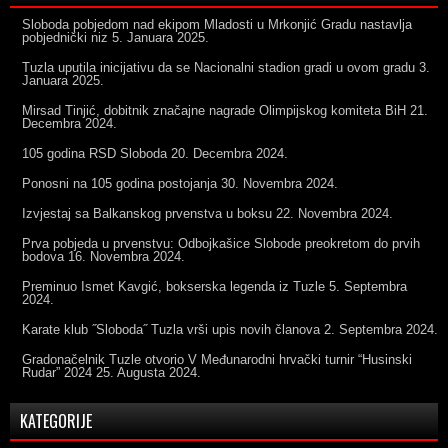
Sloboda pobjedom nad ekipom Mladosti u Mrkonjić Gradu nastavlja
pobjednički niz
5. Januara 2025.
Tuzla uputila inicijativu da se Nacionalni stadion gradi u ovom gradu
3.
Januara 2025.
Mirsad Tinjić, dobitnik značajne nagrade Olimpijskog komiteta BiH
21.
Decembra 2024.
105 godina RSD Sloboda
20. Decembra 2024.
Ponosni na 105 godina postojanja
30. Novembra 2024.
Izvjestaj sa Balkanskog prvenstva u boksu
22. Novembra 2024.
Prva pobjeda u prvenstvu: Odbojkašice Slobode preokretom do prvih
bodova
16. Novembra 2024.
Preminuo Ismet Kavgić, bokserska legenda iz Tuzle
5. Septembra
2024.
Karate klub ˝Sloboda˝ Tuzla vrši upis novih članova
2. Septembra 2024.
Gradonačelnik Tuzle otvorio V Međunarodni hrvački turnir “Husinski
Rudar” 2024
25. Augusta 2024.
KATEGORIJE