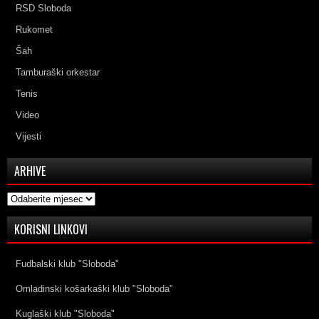
RSD Sloboda
Rukomet
Šah
Tamburaški orkestar
Tenis
Video
Vijesti
ARHIVE
Arhive
KORISNI LINKOVI
Fudbalski klub "Sloboda"
Omladinski košarkaški klub "Sloboda"
Kuglaški klub "Sloboda"