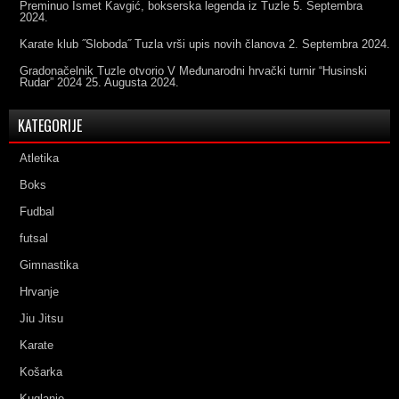
Preminuo Ismet Kavgić, bokserska legenda iz Tuzle
5. Septembra
2024.
Karate klub ˝Sloboda˝ Tuzla vrši upis novih članova
2. Septembra 2024.
Gradonačelnik Tuzle otvorio V Međunarodni hrvački turnir “Husinski
Rudar” 2024
25. Augusta 2024.
KATEGORIJE
Atletika
Boks
Fudbal
futsal
Gimnastika
Hrvanje
Jiu Jitsu
Karate
Košarka
Kuglanje