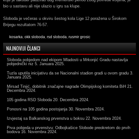
bio u sastavu ali nije ulazio u igru sa klupe.
Sloboda je večeras u okviru šestog kola Lige 12 poražena u Širokom
Brijegu rezultatom 76-57.
kosarka
,
okk sloboda
,
rsd sloboda
,
rusmir grosic
NAJNOVIJI ČLANCI
Sloboda pobjedom nad ekipom Mladosti u Mrkonjić Gradu nastavlja
pobjednički niz
5. Januara 2025.
Tuzla uputila inicijativu da se Nacionalni stadion gradi u ovom gradu
3.
Januara 2025.
Mirsad Tinjić, dobitnik značajne nagrade Olimpijskog komiteta BiH
21.
Decembra 2024.
105 godina RSD Sloboda
20. Decembra 2024.
Ponosni na 105 godina postojanja
30. Novembra 2024.
Izvjestaj sa Balkanskog prvenstva u boksu
22. Novembra 2024.
Prva pobjeda u prvenstvu: Odbojkašice Slobode preokretom do prvih
bodova
16. Novembra 2024.