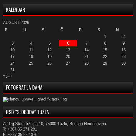
KALENDAR
AUGUST 2026
P
U
S
Č
P
S
N
1
2
3
4
5
6
7
8
9
10
11
12
13
14
15
16
17
18
19
20
21
22
23
24
25
26
27
28
29
30
31
« jan
FOTOGRAFIJA DANA
RSD “SLOBODA” TUZLA
A: Trg Stara tržnica 10, 75000 Tuzla, Bosna i Hercegovina
T: +387 35 271 281
F: +387 35 252 370