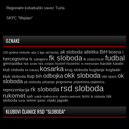
Regionalni košarkaški savez Tuzla
SKPC "Mejdan"
OZNAKE
ak sloboda
atletika
BiH
bosna i
100 godina slobode
aba 2 liga
aid berbic
fk sloboda
fudbal
hercegovina
fk sarajevo
fk zeljeznicar
gimnastika
karate
karate
husref musemic
hkk siroki
hkk zrinjski
in memoriam
kosarka
krsg sloboda
kuglaski
klub sloboda
kuglanje
kk kakanj
okk sloboda
odbojka
ok
kup bih
klub sloboda
okk spars
sloboda
pripreme
pk sloboda
plivanje
pripremna utakmica
rsd sloboda
rk sloboda
reprezentacija
rukomet
tsk
sah
sakib malkocevic
slavko petrovic
tenis
tk sloboda
sloboda
vlado jagodic
velimir gasic
tuzla
KLUBOVI ČLANICE RSD “SLOBODA”