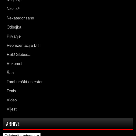
Navijači
Nekategorisano
Odbojka
Plivanje
Reprezentacija BiH
RSD Sloboda
Rukomet
Šah
Tamburaški orkestar
Tenis
Video
Vijesti
ARHIVE
Arhive