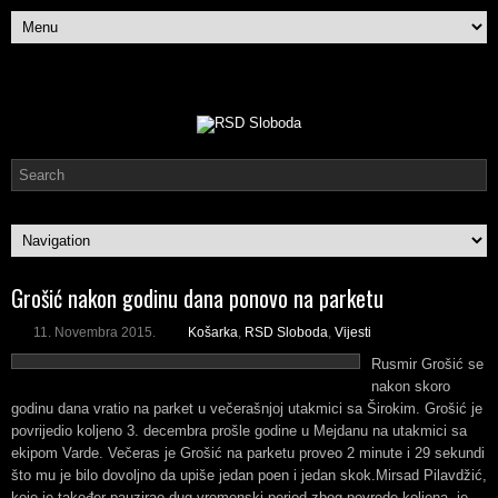
Grošić nakon godinu dana ponovo na parketu
11. Novembra 2015.
Košarka
,
RSD Sloboda
,
Vijesti
Rusmir Grošić se
nakon skoro
godinu dana vratio na parket u večerašnjoj utakmici sa Širokim. Grošić je
povrijedio koljeno 3. decembra prošle godine u Mejdanu na utakmici sa
ekipom Varde. Večeras je Grošić na parketu proveo 2 minute i 29 sekundi
što mu je bilo dovoljno da upiše jedan poen i jedan skok.
Mirsad Pilavdžić,
koje je također pauzirao dug vremenski period zbog povrede koljena, je