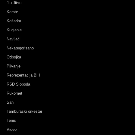
Jiu Jitsu
Karate
Košarka
Kuglanje
Navijači
Nekategorisano
Odbojka
Plivanje
Reprezentacija BiH
RSD Sloboda
Rukomet
Šah
Tamburaški orkestar
Tenis
Video