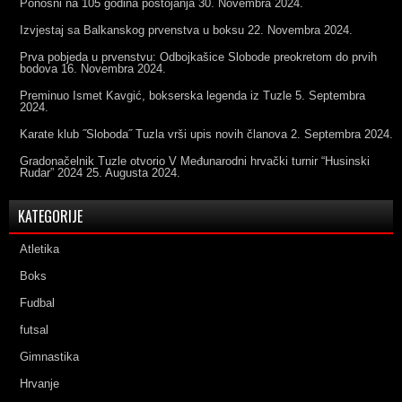
Ponosni na 105 godina postojanja
30. Novembra 2024.
Izvjestaj sa Balkanskog prvenstva u boksu
22. Novembra 2024.
Prva pobjeda u prvenstvu: Odbojkašice Slobode preokretom do prvih
bodova
16. Novembra 2024.
Preminuo Ismet Kavgić, bokserska legenda iz Tuzle
5. Septembra
2024.
Karate klub ˝Sloboda˝ Tuzla vrši upis novih članova
2. Septembra 2024.
Gradonačelnik Tuzle otvorio V Međunarodni hrvački turnir “Husinski
Rudar” 2024
25. Augusta 2024.
KATEGORIJE
Atletika
Boks
Fudbal
futsal
Gimnastika
Hrvanje