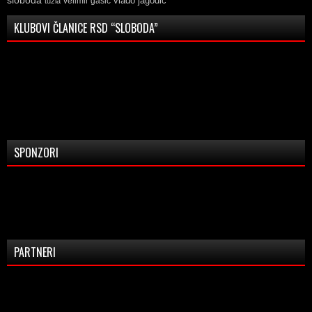
sloboda
vlado jagodic
velimir gasic
tuzla
KLUBOVI ČLANICE RSD “SLOBODA”
SPONZORI
PARTNERI