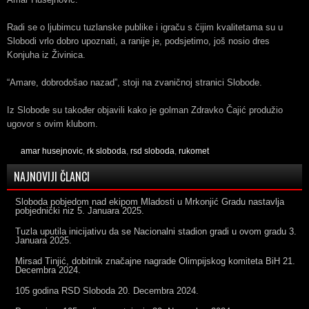
Radi se o ljubimcu tuzlanske publike i igraču s čijim kvalitetama su u
Slobodi vrlo dobro upoznati, a ranije je, podsjetimo, još nosio dres
Konjuha iz Živinica.
“Amare, dobrodošao nazad”, stoji na zvaničnoj stranici Slobode.
Iz Slobode su također objavili kako je golman Zdravko Čajić produžio
ugovor s ovim klubom.
amar husejnovic
,
rk sloboda
,
rsd sloboda
,
rukomet
NAJNOVIJI ČLANCI
Sloboda pobjedom nad ekipom Mladosti u Mrkonjić Gradu nastavlja
pobjednički niz
5. Januara 2025.
Tuzla uputila inicijativu da se Nacionalni stadion gradi u ovom gradu
3.
Januara 2025.
Mirsad Tinjić, dobitnik značajne nagrade Olimpijskog komiteta BiH
21.
Decembra 2024.
105 godina RSD Sloboda
20. Decembra 2024.