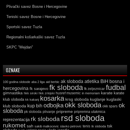
Plivački savez Bosne i Hercegovine
Teniski savez Bosne i Hercegovine
Sportski savez Tuzla
Regionalni košarkaški savez Tuzla
SKPC "Mejdan"
OZNAKE
ak sloboda
atletika
BiH
bosna i
100 godina slobode
aba 2 liga
aid berbic
fk sloboda
fudbal
hercegovina
fk sarajevo
fk zeljeznicar
gimnastika
karate
karate
husref musemic
hkk siroki
hkk zrinjski
in memoriam
kosarka
krsg sloboda
kuglaski
klub sloboda
kuglanje
kk kakanj
okk sloboda
odbojka
ok
kup bih
klub sloboda
okk spars
sloboda
pripreme
pk sloboda
plivanje
pripremna utakmica
rsd sloboda
rk sloboda
reprezentacija
rukomet
tsk
sah
sakib malkocevic
slavko petrovic
tenis
tk sloboda