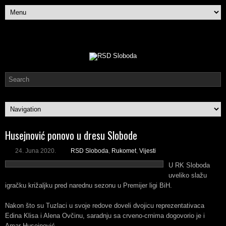
Husejnović ponovo u dresu Slobode
24. Juna 2020.
RSD Sloboda
,
Rukomet
,
Vijesti
U RK Sloboda
uveliko slažu
igračku križaljku pred narednu sezonu u Premijer ligi BiH.
Nakon što su Tuzlaci u svoje redove doveli dvojicu reprezentativaca
Edina Klisa i Alena Ovčinu, saradnju sa crveno-crnima dogovorio je i
Amar Husejnović.