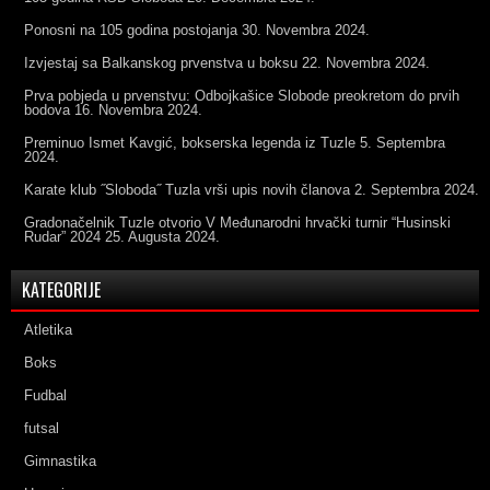
Ponosni na 105 godina postojanja
30. Novembra 2024.
Izvjestaj sa Balkanskog prvenstva u boksu
22. Novembra 2024.
Prva pobjeda u prvenstvu: Odbojkašice Slobode preokretom do prvih
bodova
16. Novembra 2024.
Preminuo Ismet Kavgić, bokserska legenda iz Tuzle
5. Septembra
2024.
Karate klub ˝Sloboda˝ Tuzla vrši upis novih članova
2. Septembra 2024.
Gradonačelnik Tuzle otvorio V Međunarodni hrvački turnir “Husinski
Rudar” 2024
25. Augusta 2024.
KATEGORIJE
Atletika
Boks
Fudbal
futsal
Gimnastika