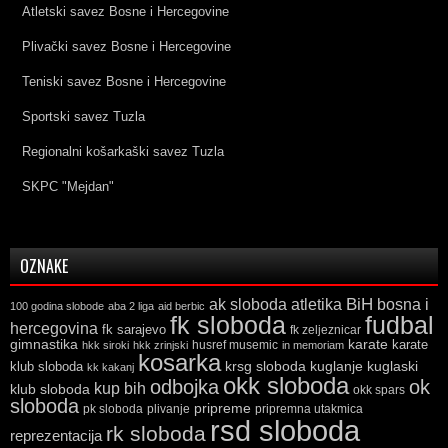
Atletski savez Bosne i Hercegovine
Plivački savez Bosne i Hercegovine
Teniski savez Bosne i Hercegovine
Sportski savez Tuzla
Regionalni košarkaški savez Tuzla
SKPC "Mejdan"
OZNAKE
ak sloboda
atletika
BiH
bosna i
100 godina slobode
aba 2 liga
aid berbic
fk sloboda
fudbal
hercegovina
fk sarajevo
fk zeljeznicar
gimnastika
karate
karate
husref musemic
hkk siroki
hkk zrinjski
in memoriam
kosarka
krsg sloboda
kuglaski
klub sloboda
kuglanje
kk kakanj
okk sloboda
odbojka
ok
kup bih
klub sloboda
okk spars
sloboda
pripreme
pk sloboda
plivanje
pripremna utakmica
rsd sloboda
rk sloboda
reprezentacija