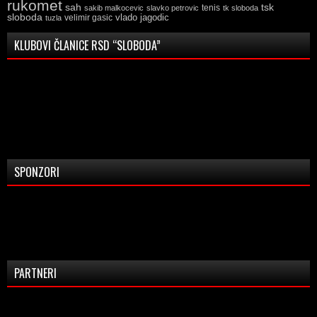
rukomet
tsk
sah
sakib malkocevic
slavko petrovic
tenis
tk sloboda
sloboda
vlado jagodic
velimir gasic
tuzla
KLUBOVI ČLANICE RSD “SLOBODA”
SPONZORI
PARTNERI