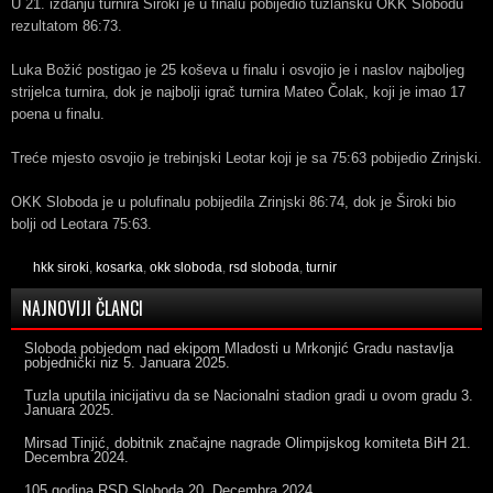
U 21. izdanju turnira Široki je u finalu pobijedio tuzlansku OKK Slobodu
rezultatom 86:73.
Luka Božić postigao je 25 koševa u finalu i osvojio je i naslov najboljeg
strijelca turnira, dok je najbolji igrač turnira Mateo Čolak, koji je imao 17
poena u finalu.
Treće mjesto osvojio je trebinjski Leotar koji je sa 75:63 pobijedio Zrinjski.
OKK Sloboda je u polufinalu pobijedila Zrinjski 86:74, dok je Široki bio
bolji od Leotara 75:63.
hkk siroki
,
kosarka
,
okk sloboda
,
rsd sloboda
,
turnir
NAJNOVIJI ČLANCI
Sloboda pobjedom nad ekipom Mladosti u Mrkonjić Gradu nastavlja
pobjednički niz
5. Januara 2025.
Tuzla uputila inicijativu da se Nacionalni stadion gradi u ovom gradu
3.
Januara 2025.
Mirsad Tinjić, dobitnik značajne nagrade Olimpijskog komiteta BiH
21.
Decembra 2024.
105 godina RSD Sloboda
20. Decembra 2024.