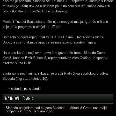
Kao što je poznato, Sloboda se u subotu, 19. septembra, sastaje s Borac
m:telom (20 sati) dok će u drugom polufinalnom susretu snage odmjeriti
Sloga (G. Vakuf) i Izviđač CO iz Ljubuškog.
Prođu li Tuzlaci Banjalučane, što nije nemoguć misija, igrat će u finalu
koje je na programu u nedjelju u 17 sati.
Domaćin ovogodišnjeg Final foura Kupa Bosne i Hercegovine bit će
Doboj, a sve utakmice igrat će se na stadionu sportskih igara.
Na press-konferenciji ovim povodom govorit će trener Slobode Davor
Kadić, kapiten Emir Suhonjić, reprezentativac Alen Ovčina, te sportski
direktor Mirza Bulić.
sastanak s novinarima zakazan je u sali Radničkog sportskog društva
Sloboda (Trg stara tržnica 10).
rk sloboda
,
rsd sloboda
NAJNOVIJI ČLANCI
Sloboda pobjedom nad ekipom Mladosti u Mrkonjić Gradu nastavlja
pobjednički niz
5. Januara 2025.