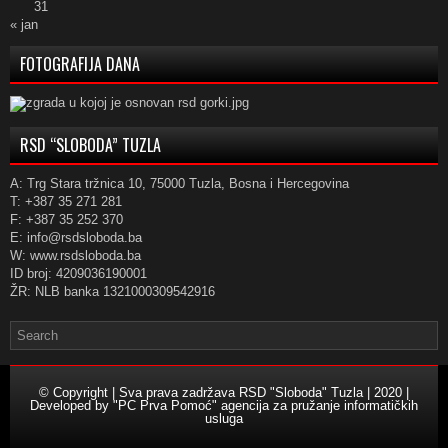
31
« jan
FOTOGRAFIJA DANA
RSD “SLOBODA” TUZLA
A: Trg Stara tržnica 10, 75000 Tuzla, Bosna i Hercegovina
T: +387 35 271 281
F: +387 35 252 370
E: info@rsdsloboda.ba
W: www.rsdsloboda.ba
ID broj: 4209036190001
ŽR: NLB banka 1321000309542916
© Copyright | Sva prava zadržava RSD "Sloboda" Tuzla | 2020 |
Developed by
"PC Prva Pomoć" agencija za pružanje informatičkih
usluga