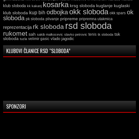
kosarka
krsg sloboda
kuglaski
klub sloboda
kuglanje
kk kakanj
okk sloboda
odbojka
ok
kup bih
klub sloboda
okk spars
sloboda
pripreme
pk sloboda
plivanje
pripremna utakmica
rsd sloboda
rk sloboda
reprezentacija
rukomet
tsk
sah
sakib malkocevic
slavko petrovic
tenis
tk sloboda
sloboda
vlado jagodic
velimir gasic
tuzla
KLUBOVI ČLANICE RSD “SLOBODA”
SPONZORI