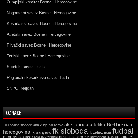
Olimpijski komitet Bosne i Hercegovine
Nogometni savez Bosne i Hercegovine
Košarkaški savez Bosne i Hercegovine
Atletski savez Bosne i Hercegovine
Plivački savez Bosne i Hercegovine
Teniski savez Bosne i Hercegovine
Sportski savez Tuzla
Regionalni košarkaški savez Tuzla
SKPC "Mejdan"
OZNAKE
ak sloboda
atletika
BiH
bosna i
100 godina slobode
aba 2 liga
aid berbic
fk sloboda
fudbal
hercegovina
fk sarajevo
fk zeljeznicar
gimnastika
karate
karate
husref musemic
hkk siroki
hkk zrinjski
in memoriam