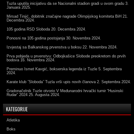
Tuzla uputila inicijativu da se Nacionalni stadion gradi u ovom gradu
3.
Januara 2025.
Mirsad Tinjić, dobitnik značajne nagrade Olimpijskog komiteta BiH
21.
Decembra 2024.
105 godina RSD Sloboda
20. Decembra 2024.
Ponosni na 105 godina postojanja
30. Novembra 2024.
Izvjestaj sa Balkanskog prvenstva u boksu
22. Novembra 2024.
Prva pobjeda u prvenstvu: Odbojkašice Slobode preokretom do prvih
bodova
16. Novembra 2024.
Preminuo Ismet Kavgić, bokserska legenda iz Tuzle
5. Septembra
2024.
Karate klub ˝Sloboda˝ Tuzla vrši upis novih članova
2. Septembra 2024.
Gradonačelnik Tuzle otvorio V Međunarodni hrvački turnir “Husinski
Rudar” 2024
25. Augusta 2024.
KATEGORIJE
Atletika
Boks