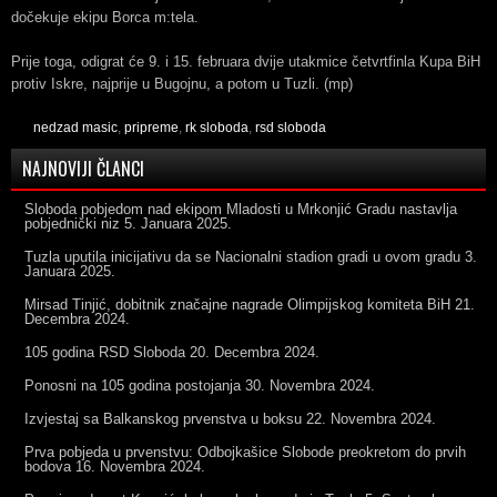
dočekuje ekipu Borca m:tela.
Prije toga, odigrat će 9. i 15. februara dvije utakmice četvrtfinla Kupa BiH
protiv Iskre, najprije u Bugojnu, a potom u Tuzli. (mp)
nedzad masic
,
pripreme
,
rk sloboda
,
rsd sloboda
NAJNOVIJI ČLANCI
Sloboda pobjedom nad ekipom Mladosti u Mrkonjić Gradu nastavlja
pobjednički niz
5. Januara 2025.
Tuzla uputila inicijativu da se Nacionalni stadion gradi u ovom gradu
3.
Januara 2025.
Mirsad Tinjić, dobitnik značajne nagrade Olimpijskog komiteta BiH
21.
Decembra 2024.
105 godina RSD Sloboda
20. Decembra 2024.
Ponosni na 105 godina postojanja
30. Novembra 2024.
Izvjestaj sa Balkanskog prvenstva u boksu
22. Novembra 2024.
Prva pobjeda u prvenstvu: Odbojkašice Slobode preokretom do prvih
bodova
16. Novembra 2024.