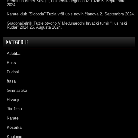
Preminuo Ismet Kavgić, bokserska legenda iz Tuzle
5. Septembra
2024.
Karate klub ˝Sloboda˝ Tuzla vrši upis novih članova
2. Septembra 2024.
Gradonačelnik Tuzle otvorio V Međunarodni hrvački turnir “Husinski
Rudar” 2024
25. Augusta 2024.
KATEGORIJE
Atletika
Boks
Fudbal
futsal
Gimnastika
Hrvanje
Jiu Jitsu
Karate
Košarka
Kuglanje