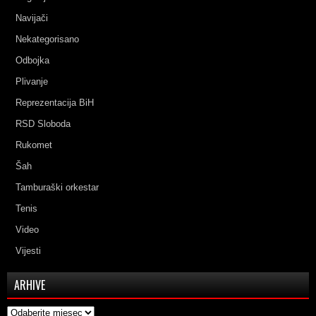
Navijači
Nekategorisano
Odbojka
Plivanje
Reprezentacija BiH
RSD Sloboda
Rukomet
Šah
Tamburaški orkestar
Tenis
Video
Vijesti
ARHIVE
Arhive