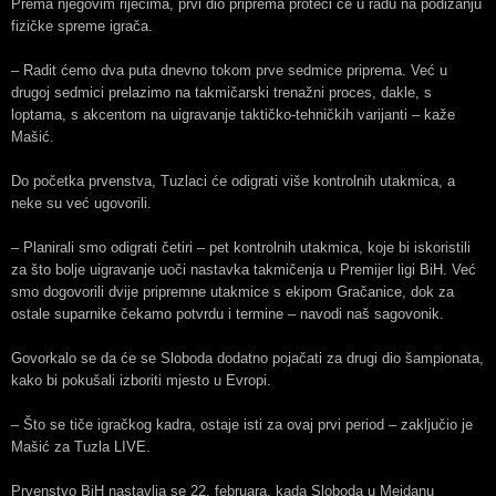
Prema njegovim riječima, prvi dio priprema proteći će u radu na podizanju
fizičke spreme igrača.
– Radit ćemo dva puta dnevno tokom prve sedmice priprema. Već u
drugoj sedmici prelazimo na takmičarski trenažni proces, dakle, s
loptama, s akcentom na uigravanje taktičko-tehničkih varijanti – kaže
Mašić.
Do početka prvenstva, Tuzlaci će odigrati više kontrolnih utakmica, a
neke su već ugovorili.
– Planirali smo odigrati četiri – pet kontrolnih utakmica, koje bi iskoristili
za što bolje uigravanje uoči nastavka takmičenja u Premijer ligi BiH. Već
smo dogovorili dvije pripremne utakmice s ekipom Gračanice, dok za
ostale suparnike čekamo potvrdu i termine – navodi naš sagovonik.
Govorkalo se da će se Sloboda dodatno pojačati za drugi dio šampionata,
kako bi pokušali izboriti mjesto u Evropi.
– Što se tiče igračkog kadra, ostaje isti za ovaj prvi period – zaključio je
Mašić za Tuzla LIVE.
Prvenstvo BiH nastavlja se 22. februara, kada Sloboda u Mejdanu