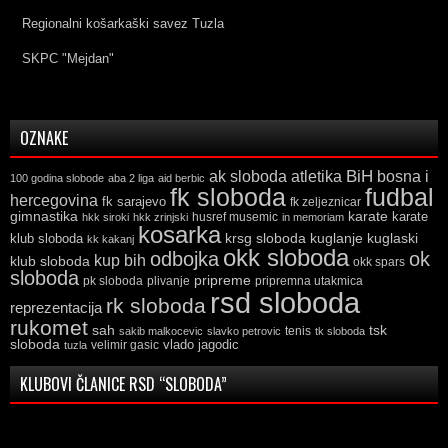
Regionalni košarkaški savez Tuzla
SKPC "Mejdan"
OZNAKE
ak sloboda
atletika
BiH
bosna i
100 godina slobode
aba 2 liga
aid berbic
fk sloboda
fudbal
hercegovina
fk sarajevo
fk zeljeznicar
gimnastika
karate
karate
husref musemic
hkk siroki
hkk zrinjski
in memoriam
kosarka
krsg sloboda
kuglaski
klub sloboda
kuglanje
kk kakanj
okk sloboda
odbojka
ok
kup bih
klub sloboda
okk spars
sloboda
pripreme
pk sloboda
plivanje
pripremna utakmica
rsd sloboda
rk sloboda
reprezentacija
rukomet
tsk
sah
sakib malkocevic
slavko petrovic
tenis
tk sloboda
sloboda
vlado jagodic
velimir gasic
tuzla
KLUBOVI ČLANICE RSD “SLOBODA”