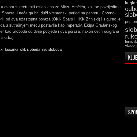
kugla
u ovom susretu biti oslabljena za Mirzu Hrnčića, koji se povrijedio u
odb
 Sparsa, i neće ga biti duži vremenski period na parketu. Crveno-
slo
eriji od dva uzastopna poraza (OKK Spars i HKK Zrinjski) i sigurno je
pripre
eda u sutrašnjem meču postavlja kao imperativ. Ekipa Građanskog
slo
jer kao Sloboda od dvije pobjede i dva poraza, nakon četiri odigrana
ruk
nski.ba)
tenis
t
vlado 
ki
,
kosarka
,
okk sloboda
,
rsd sloboda
KLUB
SPO