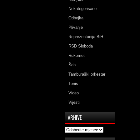
Nekategorisano
Odbojka
Plivanje
Reprezentacija BiH
RSD Sloboda
Rukomet
Šah
Tamburaški orkestar
Tenis
Video
Vijesti
ARHIVE
Arhive