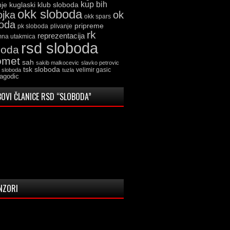
kup bih
kuglaski klub sloboda
nje
okk sloboda
ojka
ok
okk spars
boda
pripreme
pk sloboda
plivanje
rk
reprezentacija
mna utakmica
rsd sloboda
boda
omet
sah
sakib malkocevic
slavko petrovic
tsk sloboda
velimir gasic
k sloboda
tuzla
jagodic
OVI ČLANICE RSD “SLOBODA”
NZORI