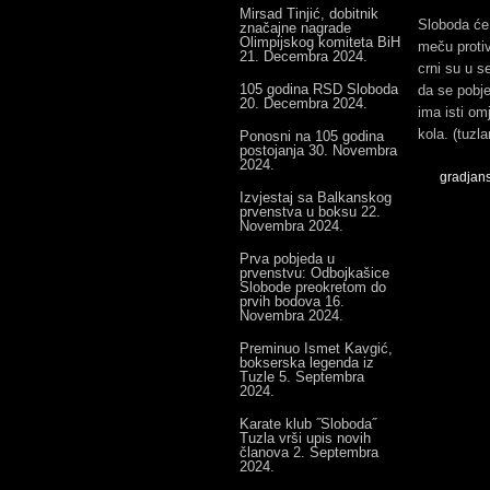
Mirsad Tinjić, dobitnik
Sloboda će 
značajne nagrade
Olimpijskog komiteta BiH
meču protiv
21. Decembra 2024.
crni su u s
105 godina RSD Sloboda
da se pobj
20. Decembra 2024.
ima isti om
kola. (tuzla
Ponosni na 105 godina
postojanja
30. Novembra
2024.
gradjans
Izvjestaj sa Balkanskog
prvenstva u boksu
22.
Novembra 2024.
Prva pobjeda u
prvenstvu: Odbojkašice
Slobode preokretom do
prvih bodova
16.
Novembra 2024.
Preminuo Ismet Kavgić,
bokserska legenda iz
Tuzle
5. Septembra
2024.
Karate klub ˝Sloboda˝
Tuzla vrši upis novih
članova
2. Septembra
2024.