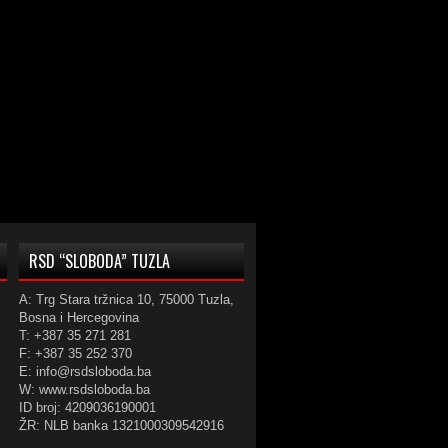
RSD “SLOBODA” TUZLA
A: Trg Stara tržnica 10, 75000 Tuzla,
Bosna i Hercegovina
T: +387 35 271 281
F: +387 35 252 370
E: info@rsdsloboda.ba
W: www.rsdsloboda.ba
ID broj: 4209036190001
ŽR: NLB banka 1321000309542916