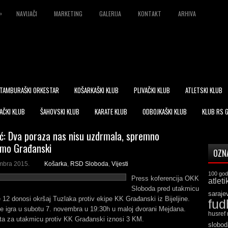
»
NAVIJAČI
MARKETING
GALERIJA
KONTAKT
ARHIVA
TAMBURAŠKI ORKESTAR
KOŠARKAŠKI KLUB
PLIVAČKI KLUB
ATLETSKI KLUB
AČKI KLUB
ŠAHOVSKI KLUB
KARATE KLUB
ODBOJKAŠKI KLUB
KLUB RS 
ć: Dva poraza nas nisu uzdrmala, spremno
emo Građanski
OZN
mbra 2015.
Košarka
,
RSD Sloboda
,
Vijesti
100 god
Press koferencija OKK
atleti
Sloboda pred utakmicu
saraje
e 12 donosi okršaj Tuzlaka protiv ekipe KK Građanski iz Bijeljine.
fud
e igra u subotu 7. novembra u 19:30h u maloj dvorani Mejdana.
husref
ata za utakmicu protiv KK Građanski iznosi 3 KM.
slobod