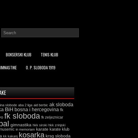
BOKSERSKI KLUB
TENIS KLUB
GIMNASTIKE
O. P. SLOBODA 1919
AKE
ak sloboda
ina slobode
aba 2 liga
aid berbic
ka
BiH
bosna i hercegovina
fk
fk sloboda
vo
fk zeljeznicar
bal
gimnastika
hkk siroki
hkk zrinjski
karate
karate klub
 musemic
in memoriam
kosarka
krsg sloboda
a
kk kakanj