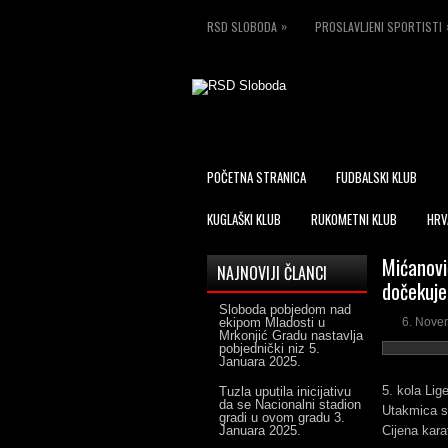
»
RSD SLOBODA
PROSLAVLJENI SPORTISTI
POČETNA STRANICA
FUDBALSKI KLUB
KUGLAŠKI KLUB
RUKOMETNI KLUB
HRV
Mićanovi
NAJNOVIJI ČLANCI
dočekuj
Sloboda pobjedom nad
ekipom Mladosti u
6. Nove
Mrkonjić Gradu nastavlja
pobjednički niz
5.
Januara 2025.
5. kola Lig
Tuzla uputila inicijativu
da se Nacionalni stadion
Utakmica s
gradi u ovom gradu
3.
Januara 2025.
Cijena kar