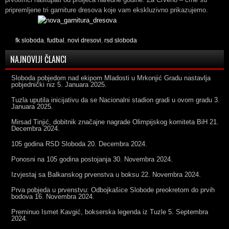
pripremljene tri garniture dresova koje vam ekskluzivno prikazujemo.
fk sloboda
,
fudbal
,
novi dresovi
,
rsd sloboda
NAJNOVIJI ČLANCI
Sloboda pobjedom nad ekipom Mladosti u Mrkonjić Gradu nastavlja
pobjednički niz
5. Januara 2025.
Tuzla uputila inicijativu da se Nacionalni stadion gradi u ovom gradu
3.
Januara 2025.
Mirsad Tinjić, dobitnik značajne nagrade Olimpijskog komiteta BiH
21.
Decembra 2024.
105 godina RSD Sloboda
20. Decembra 2024.
Ponosni na 105 godina postojanja
30. Novembra 2024.
Izvjestaj sa Balkanskog prvenstva u boksu
22. Novembra 2024.
Prva pobjeda u prvenstvu: Odbojkašice Slobode preokretom do prvih
bodova
16. Novembra 2024.
Preminuo Ismet Kavgić, bokserska legenda iz Tuzle
5. Septembra
2024.