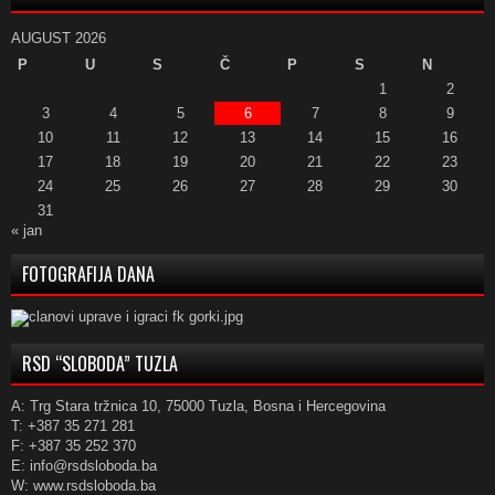
AUGUST 2026
P
U
S
Č
P
S
N
1
2
3
4
5
6
7
8
9
10
11
12
13
14
15
16
17
18
19
20
21
22
23
24
25
26
27
28
29
30
31
« jan
FOTOGRAFIJA DANA
RSD “SLOBODA” TUZLA
A: Trg Stara tržnica 10, 75000 Tuzla, Bosna i Hercegovina
T: +387 35 271 281
F: +387 35 252 370
E: info@rsdsloboda.ba
W: www.rsdsloboda.ba