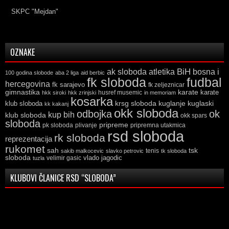
SKPC "Mejdan"
OZNAKE
ak sloboda
atletika
BiH
bosna i
100 godina slobode
aba 2 liga
aid berbic
fk sloboda
fudbal
hercegovina
fk sarajevo
fk zeljeznicar
gimnastika
karate
karate
husref musemic
hkk siroki
hkk zrinjski
in memoriam
kosarka
krsg sloboda
kuglaski
klub sloboda
kuglanje
kk kakanj
okk sloboda
odbojka
ok
kup bih
klub sloboda
okk spars
sloboda
pripreme
pk sloboda
plivanje
pripremna utakmica
rsd sloboda
rk sloboda
reprezentacija
rukomet
tsk
sah
sakib malkocevic
slavko petrovic
tenis
tk sloboda
sloboda
vlado jagodic
velimir gasic
tuzla
KLUBOVI ČLANICE RSD “SLOBODA”