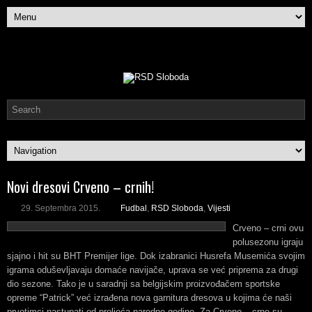
Novi dresovi Crveno – crnih!
29. Septembra 2015.
Fudbal
,
RSD Sloboda
,
Vijesti
Crveno – crni ovu
polusezonu igraju
sjajno i hit su BHT Premijer lige. Dok izabranici Husrefa Musemića svojim
igrama oduševljavaju domaće navijače, uprava se već priprema za drugi
dio sezone. Tako je u saradnji sa belgijskim proizvođačem sportske
opreme “Patrick” već izrađena nova garnitura dresova u kojima će naši
prvotimci nastupati od proljeća naredne godine.
Za Crveno – crne su