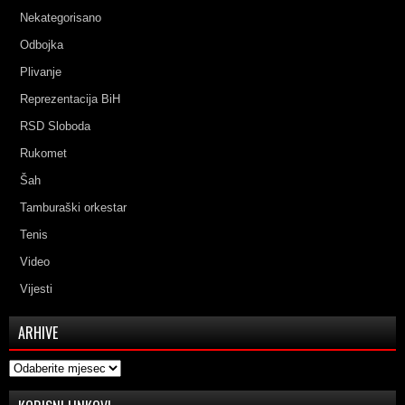
Nekategorisano
Odbojka
Plivanje
Reprezentacija BiH
RSD Sloboda
Rukomet
Šah
Tamburaški orkestar
Tenis
Video
Vijesti
ARHIVE
Arhive