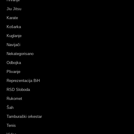
Jiu Jitsu
Karate
Košarka
Kuglanje
Navijači
Nekategorisano
Odbojka
Plivanje
Reprezentacija BiH
RSD Sloboda
Rukomet
Šah
Tamburaški orkestar
Tenis