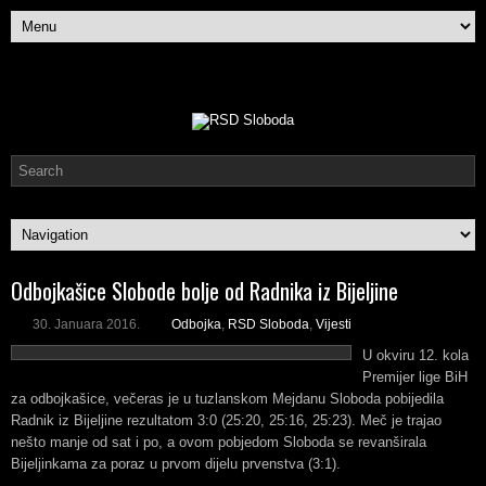
Odbojkašice Slobode bolje od Radnika iz Bijeljine
30. Januara 2016.
Odbojka
,
RSD Sloboda
,
Vijesti
U okviru 12. kola
Premijer lige BiH
za odbojkašice, večeras je u tuzlanskom Mejdanu Sloboda pobijedila
Radnik iz Bijeljine rezultatom 3:0 (25:20, 25:16, 25:23). Meč je trajao
nešto manje od sat i po, a ovom pobjedom Sloboda se revanširala
Bijeljinkama za poraz u prvom dijelu prvenstva (3:1).