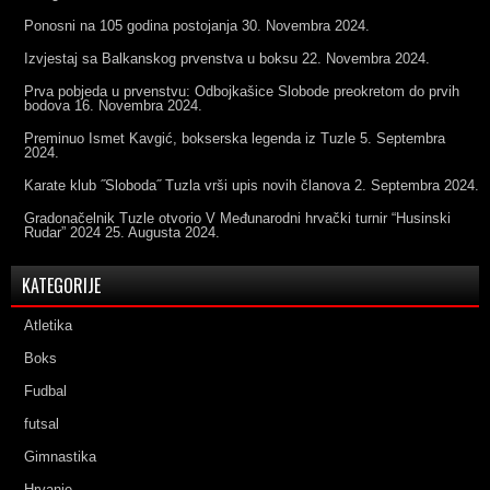
Ponosni na 105 godina postojanja
30. Novembra 2024.
Izvjestaj sa Balkanskog prvenstva u boksu
22. Novembra 2024.
Prva pobjeda u prvenstvu: Odbojkašice Slobode preokretom do prvih
bodova
16. Novembra 2024.
Preminuo Ismet Kavgić, bokserska legenda iz Tuzle
5. Septembra
2024.
Karate klub ˝Sloboda˝ Tuzla vrši upis novih članova
2. Septembra 2024.
Gradonačelnik Tuzle otvorio V Međunarodni hrvački turnir “Husinski
Rudar” 2024
25. Augusta 2024.
KATEGORIJE
Atletika
Boks
Fudbal
futsal
Gimnastika
Hrvanje