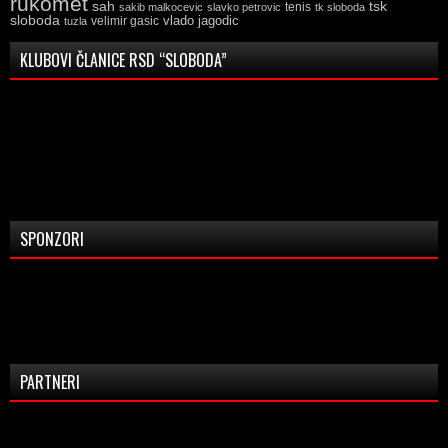
rukomet
tsk
sah
sakib malkocevic
slavko petrovic
tenis
tk sloboda
sloboda
vlado jagodic
velimir gasic
tuzla
KLUBOVI ČLANICE RSD “SLOBODA”
SPONZORI
PARTNERI