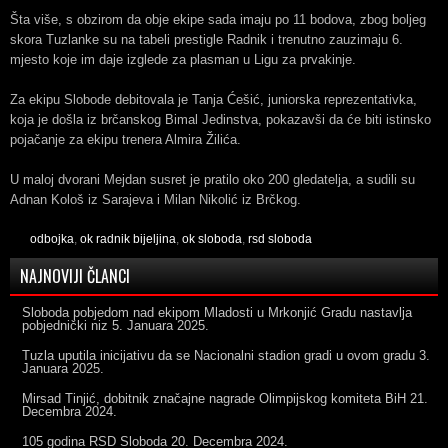
Šta više, s obzirom da obje ekipe sada imaju po 11 bodova, zbog boljeg
skora Tuzlanke su na tabeli prestigle Radnik i trenutno zauzimaju 6.
mjesto koje im daje izglede za plasman u Ligu za prvakinje.
Za ekipu Slobode debitovala je Tanja Ćešić, juniorska reprezentativka,
koja je došla iz brčanskog Bimal Jedinstva, pokazavši da će biti istinsko
pojačanje za ekipu trenera Almira Žilića.
U maloj dvorani Mejdan susret je pratilo oko 200 gledatelja, a sudili su
Adnan Kološ iz Sarajeva i Milan Nikolić iz Brčkog.
odbojka
,
ok radnik bijeljina
,
ok sloboda
,
rsd sloboda
NAJNOVIJI ČLANCI
Sloboda pobjedom nad ekipom Mladosti u Mrkonjić Gradu nastavlja
pobjednički niz
5. Januara 2025.
Tuzla uputila inicijativu da se Nacionalni stadion gradi u ovom gradu
3.
Januara 2025.
Mirsad Tinjić, dobitnik značajne nagrade Olimpijskog komiteta BiH
21.
Decembra 2024.
105 godina RSD Sloboda
20. Decembra 2024.