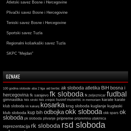
Atletski savez Bosne i Hercegovine
Plivački savez Bosne i Hercegovine
Teniski savez Bosne i Hercegovine
Sportski savez Tuzla
Regionalni košarkaški savez Tuzla
SKPC "Mejdan"
OZNAKE
ak sloboda
atletika
BiH
bosna i
100 godina slobode
aba 2 liga
aid berbic
fk sloboda
fudbal
hercegovina
fk sarajevo
fk zeljeznicar
gimnastika
karate
karate
husref musemic
hkk siroki
hkk zrinjski
in memoriam
kosarka
krsg sloboda
kuglaski
klub sloboda
kuglanje
kk kakanj
okk sloboda
odbojka
ok
kup bih
klub sloboda
okk spars
sloboda
pripreme
pk sloboda
plivanje
pripremna utakmica
rsd sloboda
rk sloboda
reprezentacija