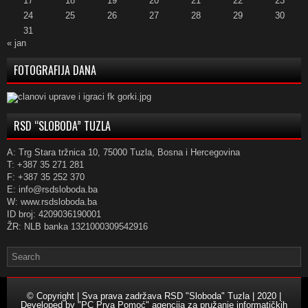
17
18
19
20
21
22
23
24
25
26
27
28
29
30
31
« jan
FOTOGRAFIJA DANA
RSD “SLOBODA” TUZLA
A: Trg Stara tržnica 10, 75000 Tuzla, Bosna i Hercegovina
T: +387 35 271 281
F: +387 35 252 370
E: info@rsdsloboda.ba
W: www.rsdsloboda.ba
ID broj: 4209036190001
ŽR: NLB banka 1321000309542916
© Copyright | Sva prava zadržava RSD "Sloboda" Tuzla | 2020 |
Developed by
"PC Prva Pomoć" agencija za pružanje informatičkih