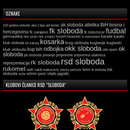
OZNAKE
ak sloboda
atletika
BiH
bosna i
100 godina slobode
aba 2 liga
aid berbic
fk sloboda
fudbal
hercegovina
fk sarajevo
fk zeljeznicar
gimnastika
karate
karate
husref musemic
hkk siroki
hkk zrinjski
in memoriam
kosarka
krsg sloboda
kuglaski
klub sloboda
kuglanje
kk kakanj
okk sloboda
odbojka
ok
kup bih
klub sloboda
okk spars
sloboda
pripreme
pk sloboda
plivanje
pripremna utakmica
rsd sloboda
rk sloboda
reprezentacija
rukomet
tsk
sah
sakib malkocevic
slavko petrovic
tenis
tk sloboda
sloboda
vlado jagodic
velimir gasic
tuzla
KLUBOVI ČLANICE RSD “SLOBODA”