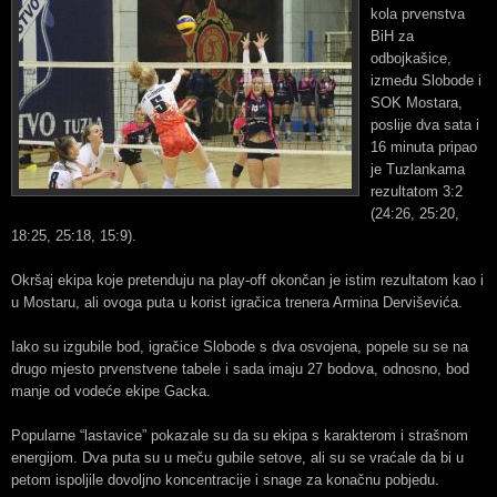
kola prvenstva
BiH za
odbojkašice,
između Slobode i
SOK Mostara,
poslije dva sata i
16 minuta pripao
je Tuzlankama
rezultatom 3:2
(24:26, 25:20,
18:25, 25:18, 15:9).
Okršaj ekipa koje pretenduju na play-off okončan je istim rezultatom kao i
u Mostaru, ali ovoga puta u korist igračica trenera Armina Derviševića.
Iako su izgubile bod, igračice Slobode s dva osvojena, popele su se na
drugo mjesto prvenstvene tabele i sada imaju 27 bodova, odnosno, bod
manje od vodeće ekipe Gacka.
Popularne “lastavice” pokazale su da su ekipa s karakterom i strašnom
energijom. Dva puta su u meču gubile setove, ali su se vraćale da bi u
petom ispoljile dovoljno koncentracije i snage za konačnu pobjedu.