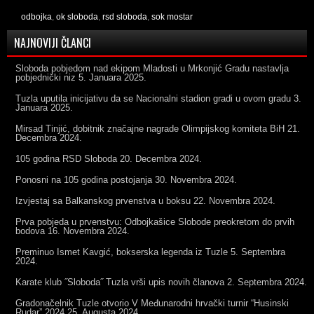
odbojka
,
ok sloboda
,
rsd sloboda
,
sok mostar
NAJNOVIJI ČLANCI
Sloboda pobjedom nad ekipom Mladosti u Mrkonjić Gradu nastavlja
pobjednički niz
5. Januara 2025.
Tuzla uputila inicijativu da se Nacionalni stadion gradi u ovom gradu
3.
Januara 2025.
Mirsad Tinjić, dobitnik značajne nagrade Olimpijskog komiteta BiH
21.
Decembra 2024.
105 godina RSD Sloboda
20. Decembra 2024.
Ponosni na 105 godina postojanja
30. Novembra 2024.
Izvjestaj sa Balkanskog prvenstva u boksu
22. Novembra 2024.
Prva pobjeda u prvenstvu: Odbojkašice Slobode preokretom do prvih
bodova
16. Novembra 2024.
Preminuo Ismet Kavgić, bokserska legenda iz Tuzle
5. Septembra
2024.
Karate klub ˝Sloboda˝ Tuzla vrši upis novih članova
2. Septembra 2024.
Gradonačelnik Tuzle otvorio V Međunarodni hrvački turnir “Husinski
Rudar” 2024
25. Augusta 2024.