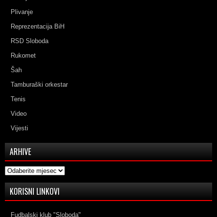
Plivanje
Reprezentacija BiH
RSD Sloboda
Rukomet
Šah
Tamburaški orkestar
Tenis
Video
Vijesti
ARHIVE
Arhive
KORISNI LINKOVI
Fudbalski klub "Sloboda"