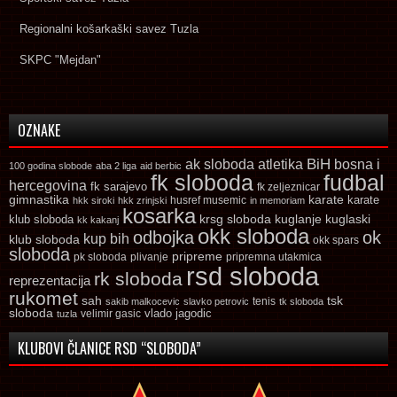
Regionalni košarkaški savez Tuzla
SKPC "Mejdan"
OZNAKE
ak sloboda
atletika
BiH
bosna i
100 godina slobode
aba 2 liga
aid berbic
fk sloboda
fudbal
hercegovina
fk sarajevo
fk zeljeznicar
gimnastika
karate
karate
husref musemic
hkk siroki
hkk zrinjski
in memoriam
kosarka
krsg sloboda
kuglaski
klub sloboda
kuglanje
kk kakanj
okk sloboda
odbojka
ok
kup bih
klub sloboda
okk spars
sloboda
pripreme
pk sloboda
plivanje
pripremna utakmica
rsd sloboda
rk sloboda
reprezentacija
rukomet
tsk
sah
sakib malkocevic
slavko petrovic
tenis
tk sloboda
sloboda
vlado jagodic
velimir gasic
tuzla
KLUBOVI ČLANICE RSD “SLOBODA”