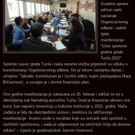
Gradske uprave
održan radni
sastanak
Organizacionog
odbora i radnih
tijela
manifestacije
“Izbor sportiste
godine grada
Tuzla 2015”.
Sportski savez grada Tuzla i naša resorna služba pripremili su odluku o
konstituisanju Organizacionog odbora, što je tokom sastanka danas i
učinjeno. Također, konstituisan je i Izvršni odbor, kojim predsjedava Mara
Brčaninović, a usvojen je i okvirni finansijski plan.
Ove godine manifestacija je zakazana za 26. februar i održat će se u
obnovljenoj sali Narodnog pozorišta Tuzla. Grad je finansirao obnovu ove
kuće, kao najveću investiciju u kulturne institucije u 2015. godini. Naša
zadaća je bila da obezbjedimo uslove i sredstva za održavanje
manifestacije. Imamo uvide u rezultate koje su ostvarili naši sportisti u
različitim sportovima, i sada je odgovornost na stručnom žiriju da donese
odluku” – izjavio je gradonačelnik Jasmin Imamović.