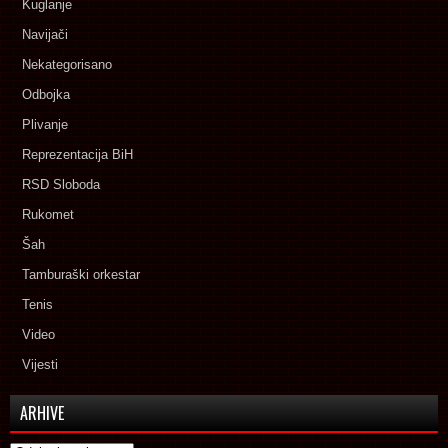
Kuglanje
Navijači
Nekategorisano
Odbojka
Plivanje
Reprezentacija BiH
RSD Sloboda
Rukomet
Šah
Tamburaški orkestar
Tenis
Video
Vijesti
ARHIVE