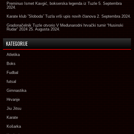
Preminuo Ismet Kavgić, bokserska legenda iz Tuzle
5. Septembra
2024.
Karate klub ˝Sloboda˝ Tuzla vrši upis novih članova
2. Septembra 2024.
Gradonačelnik Tuzle otvorio V Međunarodni hrvački turnir “Husinski
Rudar” 2024
25. Augusta 2024.
KATEGORIJE
Atletika
Boks
Fudbal
futsal
Gimnastika
Hrvanje
Jiu Jitsu
Karate
Košarka