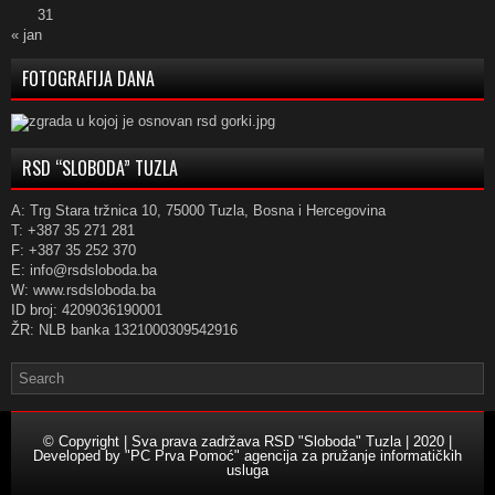
31
« jan
FOTOGRAFIJA DANA
RSD “SLOBODA” TUZLA
A: Trg Stara tržnica 10, 75000 Tuzla, Bosna i Hercegovina
T: +387 35 271 281
F: +387 35 252 370
E: info@rsdsloboda.ba
W: www.rsdsloboda.ba
ID broj: 4209036190001
ŽR: NLB banka 1321000309542916
© Copyright | Sva prava zadržava RSD "Sloboda" Tuzla | 2020 |
Developed by
"PC Prva Pomoć" agencija za pružanje informatičkih
usluga