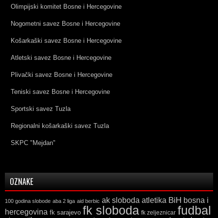
Olimpijski komitet Bosne i Hercegovine
Nogometni savez Bosne i Hercegovine
Košarkaški savez Bosne i Hercegovine
Atletski savez Bosne i Hercegovine
Plivački savez Bosne i Hercegovine
Teniski savez Bosne i Hercegovine
Sportski savez Tuzla
Regionalni košarkaški savez Tuzla
SKPC "Mejdan"
OZNAKE
ak sloboda
atletika
BiH
bosna i
100 godina slobode
aba 2 liga
aid berbic
fk sloboda
fudbal
hercegovina
fk sarajevo
fk zeljeznicar