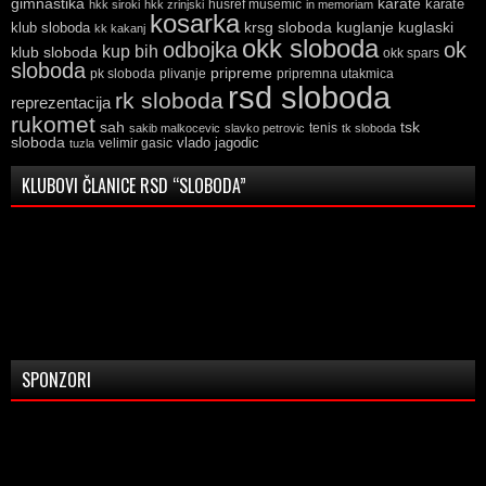
gimnastika
karate
karate
husref musemic
hkk siroki
hkk zrinjski
in memoriam
kosarka
krsg sloboda
kuglaski
klub sloboda
kuglanje
kk kakanj
okk sloboda
odbojka
ok
kup bih
klub sloboda
okk spars
sloboda
pripreme
pk sloboda
plivanje
pripremna utakmica
rsd sloboda
rk sloboda
reprezentacija
rukomet
tsk
sah
sakib malkocevic
slavko petrovic
tenis
tk sloboda
sloboda
vlado jagodic
velimir gasic
tuzla
KLUBOVI ČLANICE RSD “SLOBODA”
SPONZORI