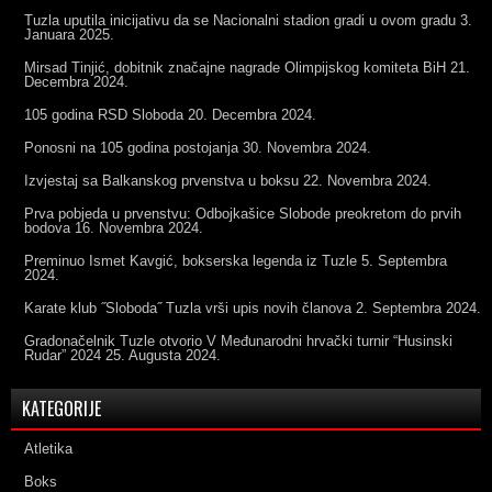
Tuzla uputila inicijativu da se Nacionalni stadion gradi u ovom gradu
3.
Januara 2025.
Mirsad Tinjić, dobitnik značajne nagrade Olimpijskog komiteta BiH
21.
Decembra 2024.
105 godina RSD Sloboda
20. Decembra 2024.
Ponosni na 105 godina postojanja
30. Novembra 2024.
Izvjestaj sa Balkanskog prvenstva u boksu
22. Novembra 2024.
Prva pobjeda u prvenstvu: Odbojkašice Slobode preokretom do prvih
bodova
16. Novembra 2024.
Preminuo Ismet Kavgić, bokserska legenda iz Tuzle
5. Septembra
2024.
Karate klub ˝Sloboda˝ Tuzla vrši upis novih članova
2. Septembra 2024.
Gradonačelnik Tuzle otvorio V Međunarodni hrvački turnir “Husinski
Rudar” 2024
25. Augusta 2024.
KATEGORIJE
Atletika
Boks