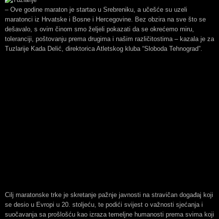
– Ove godine maraton je startao u Srebreniku, a učešće su uzeli
maratonci iz Hrvatske i Bosne i Hercegovine. Bez obzira na sve što se
dešavalo, s ovim činom smo željeli pokazati da se okrećemo miru,
toleranciji, poštovanju prema drugima i našim različitostima – kazala je za
Tuzlarije Kada Delić, direktorica Atletskog kluba “Sloboda Tehnograd”.
Cilj maratonske trke je skretanje pažnje javnosti na stravičan događaj koji
se desio u Evropi u 20. stoljeću, te podići svijest o važnosti sjećanja i
suočavanja sa prošlošću kao izraza temeljne humanosti prema svima koji