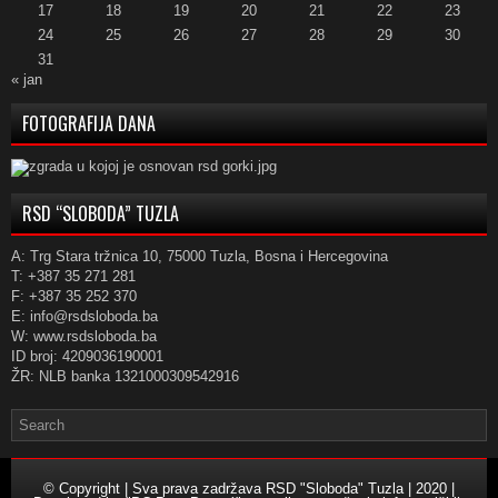
17
18
19
20
21
22
23
24
25
26
27
28
29
30
31
« jan
FOTOGRAFIJA DANA
RSD “SLOBODA” TUZLA
A: Trg Stara tržnica 10, 75000 Tuzla, Bosna i Hercegovina
T: +387 35 271 281
F: +387 35 252 370
E: info@rsdsloboda.ba
W: www.rsdsloboda.ba
ID broj: 4209036190001
ŽR: NLB banka 1321000309542916
© Copyright | Sva prava zadržava RSD "Sloboda" Tuzla | 2020 |