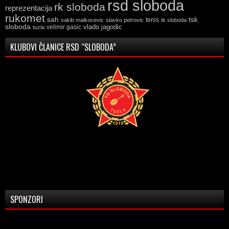
rsd sloboda
rk sloboda
reprezentacija
rukomet
tsk
sah
sakib malkocevic
slavko petrovic
tenis
tk sloboda
sloboda
vlado jagodic
velimir gasic
tuzla
KLUBOVI ČLANICE RSD “SLOBODA”
SPONZORI