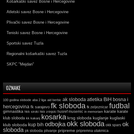
Košarkaški savez Bosne i Hercegovine
Atletski savez Bosne i Hercegovine
Plivački savez Bosne i Hercegovine
Teniski savez Bosne i Hercegovine
Sportski savez Tuzla
Regionalni košarkaški savez Tuzla
SKPC "Mejdan"
OZNAKE
ak sloboda
atletika
BiH
bosna i
100 godina slobode
aba 2 liga
aid berbic
fk sloboda
fudbal
hercegovina
fk sarajevo
fk zeljeznicar
gimnastika
karate
karate
husref musemic
hkk siroki
hkk zrinjski
in memoriam
kosarka
krsg sloboda
kuglaski
klub sloboda
kuglanje
kk kakanj
okk sloboda
odbojka
ok
kup bih
klub sloboda
okk spars
sloboda
pripreme
pk sloboda
plivanje
pripremna utakmica