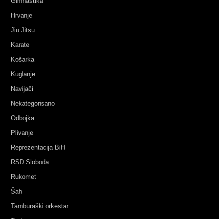
Gimnastika
Hrvanje
Jiu Jitsu
Karate
Košarka
Kuglanje
Navijači
Nekategorisano
Odbojka
Plivanje
Reprezentacija BiH
RSD Sloboda
Rukomet
Šah
Tamburaški orkestar