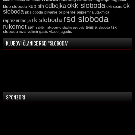
okk sloboda
odbojka
ok
kup bih
klub sloboda
okk spars
sloboda
pripreme
pk sloboda
plivanje
pripremna utakmica
rsd sloboda
rk sloboda
reprezentacija
rukomet
tsk
sah
sakib malkocevic
slavko petrovic
tenis
tk sloboda
sloboda
vlado jagodic
velimir gasic
tuzla
KLUBOVI ČLANICE RSD “SLOBODA”
SPONZORI