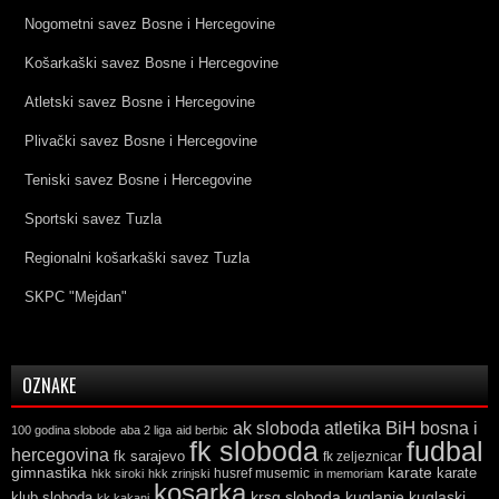
Nogometni savez Bosne i Hercegovine
Košarkaški savez Bosne i Hercegovine
Atletski savez Bosne i Hercegovine
Plivački savez Bosne i Hercegovine
Teniski savez Bosne i Hercegovine
Sportski savez Tuzla
Regionalni košarkaški savez Tuzla
SKPC "Mejdan"
OZNAKE
ak sloboda
atletika
BiH
bosna i
100 godina slobode
aba 2 liga
aid berbic
fk sloboda
fudbal
hercegovina
fk sarajevo
fk zeljeznicar
gimnastika
karate
karate
husref musemic
hkk siroki
hkk zrinjski
in memoriam
kosarka
krsg sloboda
kuglaski
klub sloboda
kuglanje
kk kakanj