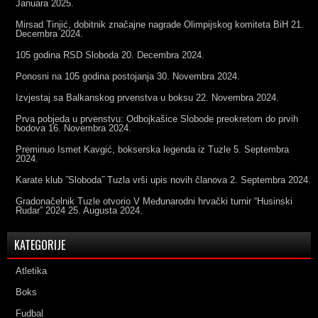
Januara 2025.
Mirsad Tinjić, dobitnik značajne nagrade Olimpijskog komiteta BiH
21.
Decembra 2024.
105 godina RSD Sloboda
20. Decembra 2024.
Ponosni na 105 godina postojanja
30. Novembra 2024.
Izvjestaj sa Balkanskog prvenstva u boksu
22. Novembra 2024.
Prva pobjeda u prvenstvu: Odbojkašice Slobode preokretom do prvih
bodova
16. Novembra 2024.
Preminuo Ismet Kavgić, bokserska legenda iz Tuzle
5. Septembra
2024.
Karate klub ˝Sloboda˝ Tuzla vrši upis novih članova
2. Septembra 2024.
Gradonačelnik Tuzle otvorio V Međunarodni hrvački turnir “Husinski
Rudar” 2024
25. Augusta 2024.
KATEGORIJE
Atletika
Boks
Fudbal