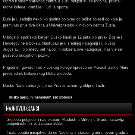
Ispred Komemorativnog centra u Tuzli okupili su se rodbina, prijatelji,
radne kolege, komšije i ljudi iz sporta.
Dule je u zadnjih nekoliko godina bolovao od teške bolesti od koje je
preminuo prije dva dana u Univerzitetsko kliničkom cebtru Tuzla.
U bogatoj sportskoj karijeri Duško Narić je 12 puta bio prvak Bosne i
Hercegovine u boksu. Nastupao je u srednjoj kategoriji i u bivšoj
Jugoslaviji bio među pet najboljih boksera ove kategorije. Kasnije se
posvetio sudijskom pozivu.
Prigodnim govorom od klupskog kolege oprostio se Muradif Salkić Mure,
predsjednik Bokserskog kluba Sloboda.
Duško Narić sahranjen je na Pravoslavnom groblju u Tuzli.
dusko naric
,
in memoriam
,
rsd sloboda
NAJNOVIJI ČLANCI
Sloboda pobjedom nad ekipom Mladosti u Mrkonjić Gradu nastavlja
pobjednički niz
5. Januara 2025.
Tuzla uputila inicijativu da se Nacionalni stadion gradi u ovom gradu
3.