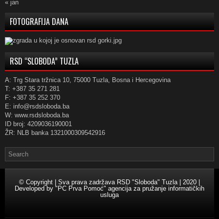
« jan
FOTOGRAFIJA DANA
RSD “SLOBODA” TUZLA
A: Trg Stara tržnica 10, 75000 Tuzla, Bosna i Hercegovina
T: +387 35 271 281
F: +387 35 252 370
E: info@rsdsloboda.ba
W: www.rsdsloboda.ba
ID broj: 4209036190001
ŽR: NLB banka 1321000309542916
© Copyright | Sva prava zadržava RSD "Sloboda" Tuzla | 2020 |
Developed by
"PC Prva Pomoć" agencija za pružanje informatičkih
usluga