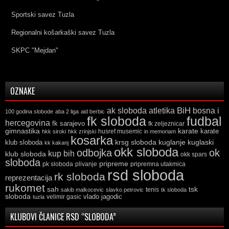
Sportski savez Tuzla
Regionalni košarkaški savez Tuzla
SKPC "Mejdan"
OZNAKE
ak sloboda
atletika
BiH
bosna i
100 godina slobode
aba 2 liga
aid berbic
fk sloboda
fudbal
hercegovina
fk sarajevo
fk zeljeznicar
gimnastika
karate
karate
husref musemic
hkk siroki
hkk zrinjski
in memoriam
kosarka
krsg sloboda
kuglaski
klub sloboda
kuglanje
kk kakanj
okk sloboda
odbojka
ok
kup bih
klub sloboda
okk spars
sloboda
pripreme
pk sloboda
plivanje
pripremna utakmica
rsd sloboda
rk sloboda
reprezentacija
rukomet
tsk
sah
sakib malkocevic
slavko petrovic
tenis
tk sloboda
sloboda
vlado jagodic
velimir gasic
tuzla
KLUBOVI ČLANICE RSD “SLOBODA”