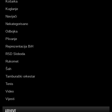
Košarka
Kuglanje
Navijači
Nekategorisano
Odbojka
Plivanje
Reprezentacija BiH
RSD Sloboda
Rukomet
Šah
Tamburaški orkestar
Tenis
Video
Vijesti
ARHIVE