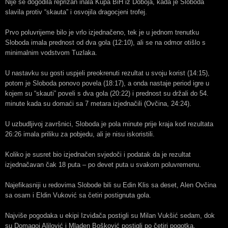
Nije se dogodila reprizan inala Kupa BiH iz Doboja, kada je Sloboda
slavila protiv “skauta” i osvojila dragocjeni trofej.
Prvo poluvrijeme bilo je vrlo izjednačeno, tek je u jednom trenutku
Sloboda imala prednost od dva gola (12:10), ali se na odmor otišlo s
minimalnim vodstvom Tuzlaka.
U nastavku su gosti uspjeli preokrenuti rezultat u svoju korist (14:15),
potom je Sloboda ponovo povela (18:17), a onda nastaje period igre u
kojem su “skauti” poveli s dva gola (20:22) i prednost su držali do 54.
minute kada su domaći sa 7 metara izjednačili (Ovčina, 24:24).
U uzbudljivoj završnici, Sloboda je pola minute prije kraja kod rezultata
26:26 imala priliku za pobjedu, ali je nisu iskoristili.
Koliko je susret bio izjednačen svjedoči i podatak da je rezultat
izjednačavan čak 18 puta – po devet puta u svakom poluvremenu.
Najefikasniji u redovima Slobode bili su Edin Klis sa deset, Alen Ovčina
sa osam i Eldin Vuković sa četiri postignuta gola.
Najviše pogodaka u ekipi Izviđača postigli su Milan Vukšić sedam, dok
su Domagoj Alilović i Mladen Bošković postigli po četiri pogotka.