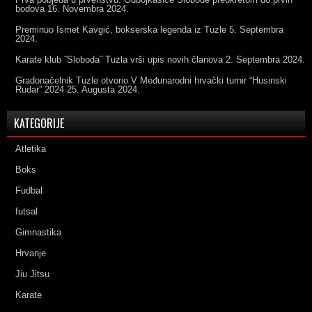
bodova
16. Novembra 2024.
Preminuo Ismet Kavgić, bokserska legenda iz Tuzle
5. Septembra
2024.
Karate klub ˝Sloboda˝ Tuzla vrši upis novih članova
2. Septembra 2024.
Gradonačelnik Tuzle otvorio V Međunarodni hrvački turnir “Husinski
Rudar” 2024
25. Augusta 2024.
KATEGORIJE
Atletika
Boks
Fudbal
futsal
Gimnastika
Hrvanje
Jiu Jitsu
Karate