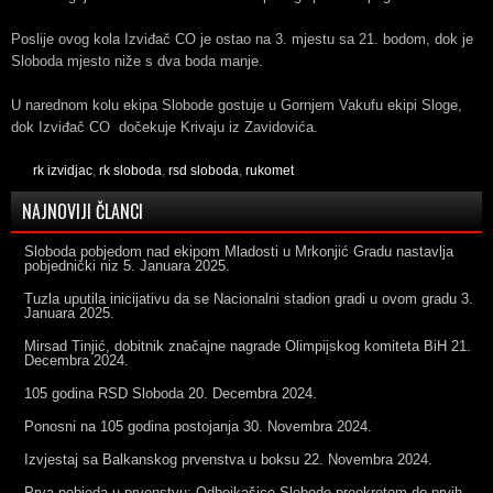
Poslije ovog kola Izviđač CO je ostao na 3. mjestu sa 21. bodom, dok je
Sloboda mjesto niže s dva boda manje.
U narednom kolu ekipa Slobode gostuje u Gornjem Vakufu ekipi Sloge,
dok Izviđač CO dočekuje Krivaju iz Zavidovića.
rk izvidjac
,
rk sloboda
,
rsd sloboda
,
rukomet
NAJNOVIJI ČLANCI
Sloboda pobjedom nad ekipom Mladosti u Mrkonjić Gradu nastavlja
pobjednički niz
5. Januara 2025.
Tuzla uputila inicijativu da se Nacionalni stadion gradi u ovom gradu
3.
Januara 2025.
Mirsad Tinjić, dobitnik značajne nagrade Olimpijskog komiteta BiH
21.
Decembra 2024.
105 godina RSD Sloboda
20. Decembra 2024.
Ponosni na 105 godina postojanja
30. Novembra 2024.
Izvjestaj sa Balkanskog prvenstva u boksu
22. Novembra 2024.
Prva pobjeda u prvenstvu: Odbojkašice Slobode preokretom do prvih