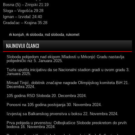
Bosna (S) – Zrinjski 21:19
Sloga – Vogošća 29:28
Igman – Izviđač 24:40
Gradačac – Krajina 35:28
rk konjuh
,
rk sloboda
,
rsd sloboda
,
rukomet
NAJNOVIJI ČLANCI
Sloboda pobjedom nad ekipom Mladosti u Mrkonjić Gradu nastavlja
pobjednički niz
5. Januara 2025.
Tuzla uputila inicijativu da se Nacionalni stadion gradi u ovom gradu
3.
Januara 2025.
Mirsad Tinjić, dobitnik značajne nagrade Olimpijskog komiteta BiH
21.
Decembra 2024.
105 godina RSD Sloboda
20. Decembra 2024.
Ponosni na 105 godina postojanja
30. Novembra 2024.
Izvjestaj sa Balkanskog prvenstva u boksu
22. Novembra 2024.
Prva pobjeda u prvenstvu: Odbojkašice Slobode preokretom do prvih
bodova
16. Novembra 2024.