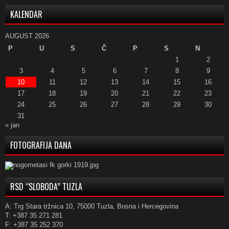
KALENDAR
AUGUST 2026
P
U
S
Č
P
S
N
1
2
3
4
5
6
7
8
9
10
11
12
13
14
15
16
17
18
19
20
21
22
23
24
25
26
27
28
29
30
31
« jan
FOTOGRAFIJA DANA
RSD “SLOBODA” TUZLA
A: Trg Stara tržnica 10, 75000 Tuzla, Bosna i Hercegovina
T: +387 35 271 281
F: +387 35 252 370