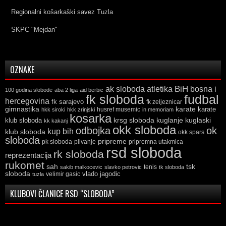
Regionalni košarkaški savez Tuzla
SKPC "Mejdan"
OZNAKE
ak sloboda
atletika
BiH
bosna i
100 godina slobode
aba 2 liga
aid berbic
fk sloboda
fudbal
hercegovina
fk sarajevo
fk zeljeznicar
gimnastika
karate
karate
husref musemic
hkk siroki
hkk zrinjski
in memoriam
kosarka
krsg sloboda
kuglaski
klub sloboda
kuglanje
kk kakanj
okk sloboda
odbojka
ok
kup bih
klub sloboda
okk spars
sloboda
pripreme
pk sloboda
plivanje
pripremna utakmica
rsd sloboda
rk sloboda
reprezentacija
rukomet
tsk
sah
sakib malkocevic
slavko petrovic
tenis
tk sloboda
sloboda
vlado jagodic
velimir gasic
tuzla
KLUBOVI ČLANICE RSD “SLOBODA”