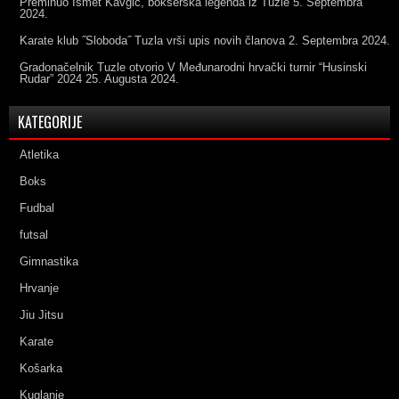
Preminuo Ismet Kavgić, bokserska legenda iz Tuzle
5. Septembra
2024.
Karate klub ˝Sloboda˝ Tuzla vrši upis novih članova
2. Septembra 2024.
Gradonačelnik Tuzle otvorio V Međunarodni hrvački turnir “Husinski
Rudar” 2024
25. Augusta 2024.
KATEGORIJE
Atletika
Boks
Fudbal
futsal
Gimnastika
Hrvanje
Jiu Jitsu
Karate
Košarka
Kuglanje