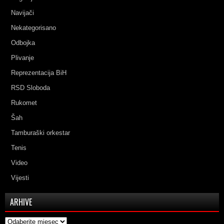
Navijači
Nekategorisano
Odbojka
Plivanje
Reprezentacija BiH
RSD Sloboda
Rukomet
Šah
Tamburaški orkestar
Tenis
Video
Vijesti
ARHIVE
Arhive