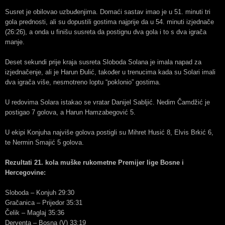
Susret je obilovao uzbuđenjima. Domaći sastav imao je u 51. minuti tri
gola prednosti, ali su dopustili gostima najprije da u 54. minuti izjednače
(26:26), a onda u finišu susreta da postignu dva gola i to s dva igrača
manje.
Deset sekundi prije kraja susreta Sloboda Solana je imala napad za
izjednačenje, ali je Harun Đulić, također u trenucima kada su Solari imali
dva igrača više, nesmotreno loptu “poklonio” gostima.
U redovima Solara istakao se vratar Danijel Sabljić. Nedim Čamdžić je
postigao 7 golova, a Harun Hamzabegović 5.
U ekipi Konjuha najviše golova postigli su Mihret Husić 8, Elvis Brkić 6,
te Nermin Smajić 5 golova.
Rezultati 21. kola muške rukometne Premijer lige Bosne i
Hercegovine:
Sloboda – Konjuh 29:30
Gračanica – Prijedor 35:31
Čelik – Maglaj 35:36
Derventa – Bosna (V) 33:19