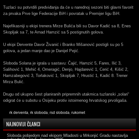
Tuzlaci su potvrdili predviđanja da će u narednoj sezoni biti glavni favorit
za prvaka Prve lige Federacije BiH i povratak u Premijer ligu BiH.
Najefikasniji u ekipi trenera Mirze Bulića bili su Davor Kadić sa 8, Enes
Skopljak sa 7, te Arnad Hamzić sa 5 postignutih golova.
U ekipi Dervente Davor Živanić i Branko Mišanović postigli su po 5
golova, a jedan manje dao je Danijel Pejić.
Sloboda Solana je igrala u sastavu: Čajić, Hamzić 5, Fares, Ilić 3,
Salihović 1, Mehić 4, Omeragić, Denjo, Hajdarević 1, Cerić 4, Kišić 2,
Hamzabegović 3, Torlaković 1, Skopljak 7, Hrustić 1, Kadić 8. Trener
Mirza Bulić.
Drugu od ukupno šest planiranih pripremnih utakmica tuzlanski „solari“
odigrat će u subotu u Osijeku protiv istoimenog hrvatskog prvoligaša.
rk derventa
,
rk sloboda
,
rsd sloboda
,
rukomet
NAJNOVIJI ČLANCI
Sloboda pobjedom nad ekipom Mladosti u Mrkonjić Gradu nastavlja