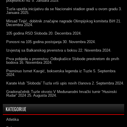
pobjednički niz
5. Januara 2025.
Tuzla uputila inicijativu da se Nacionalni stadion gradi u ovom gradu
3.
Januara 2025.
Mirsad Tinjić, dobitnik značajne nagrade Olimpijskog komiteta BiH
21.
Decembra 2024.
105 godina RSD Sloboda
20. Decembra 2024.
Ponosni na 105 godina postojanja
30. Novembra 2024.
Izvjestaj sa Balkanskog prvenstva u boksu
22. Novembra 2024.
Prva pobjeda u prvenstvu: Odbojkašice Slobode preokretom do prvih
bodova
16. Novembra 2024.
Preminuo Ismet Kavgić, bokserska legenda iz Tuzle
5. Septembra
2024.
Karate klub ˝Sloboda˝ Tuzla vrši upis novih članova
2. Septembra 2024.
Gradonačelnik Tuzle otvorio V Međunarodni hrvački turnir “Husinski
Rudar” 2024
25. Augusta 2024.
KATEGORIJE
Atletika