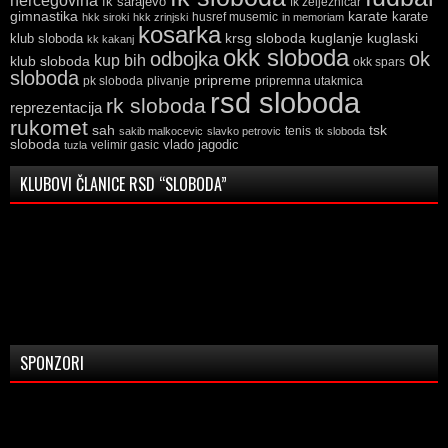
hercegovina
fk sarajevo
fk zeljeznicar
gimnastika
karate
karate
husref musemic
hkk siroki
hkk zrinjski
in memoriam
kosarka
krsg sloboda
kuglaski
klub sloboda
kuglanje
kk kakanj
okk sloboda
odbojka
ok
kup bih
klub sloboda
okk spars
sloboda
pripreme
pk sloboda
plivanje
pripremna utakmica
rsd sloboda
rk sloboda
reprezentacija
rukomet
tsk
sah
sakib malkocevic
slavko petrovic
tenis
tk sloboda
sloboda
vlado jagodic
velimir gasic
tuzla
KLUBOVI ČLANICE RSD “SLOBODA”
SPONZORI