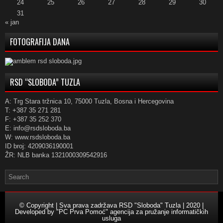
24
25
26
27
28
29
30
31
« jan
FOTOGRAFIJA DANA
RSD “SLOBODA” TUZLA
A: Trg Stara tržnica 10, 75000 Tuzla, Bosna i Hercegovina
T: +387 35 271 281
F: +387 35 252 370
E: info@rsdsloboda.ba
W: www.rsdsloboda.ba
ID broj: 4209036190001
ŽR: NLB banka 1321000309542916
© Copyright | Sva prava zadržava RSD "Sloboda" Tuzla | 2020 |
Developed by
"PC Prva Pomoć" agencija za pružanje informatičkih
usluga