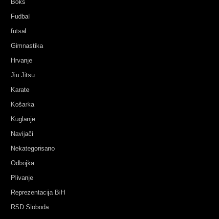
Boks
Fudbal
futsal
Gimnastika
Hrvanje
Jiu Jitsu
Karate
Košarka
Kuglanje
Navijači
Nekategorisano
Odbojka
Plivanje
Reprezentacija BiH
RSD Sloboda