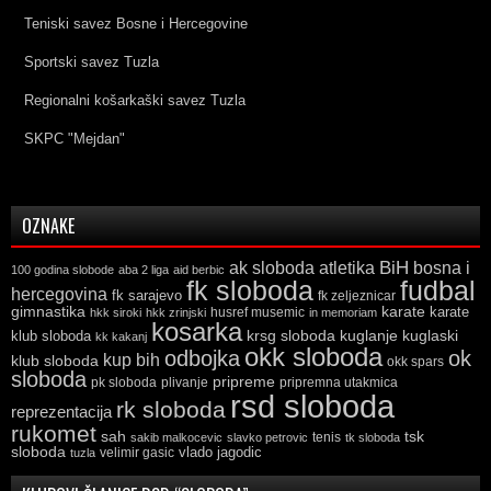
Teniski savez Bosne i Hercegovine
Sportski savez Tuzla
Regionalni košarkaški savez Tuzla
SKPC "Mejdan"
OZNAKE
ak sloboda
atletika
BiH
bosna i
100 godina slobode
aba 2 liga
aid berbic
fk sloboda
fudbal
hercegovina
fk sarajevo
fk zeljeznicar
gimnastika
karate
karate
husref musemic
hkk siroki
hkk zrinjski
in memoriam
kosarka
krsg sloboda
kuglaski
klub sloboda
kuglanje
kk kakanj
okk sloboda
odbojka
ok
kup bih
klub sloboda
okk spars
sloboda
pripreme
pk sloboda
plivanje
pripremna utakmica
rsd sloboda
rk sloboda
reprezentacija
rukomet
tsk
sah
sakib malkocevic
slavko petrovic
tenis
tk sloboda
sloboda
vlado jagodic
velimir gasic
tuzla