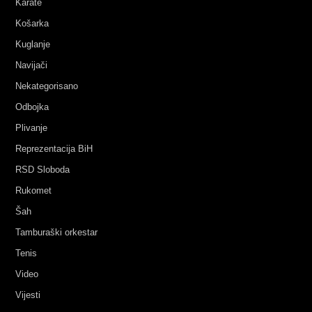
Karate
Košarka
Kuglanje
Navijači
Nekategorisano
Odbojka
Plivanje
Reprezentacija BiH
RSD Sloboda
Rukomet
Šah
Tamburaški orkestar
Tenis
Video
Vijesti