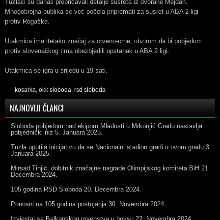
Tuzlaci su danas prepričavali detalje susreta iz dvorane Mejdan.
Mnogobrojna publika se već počela pripremati za susret u ABA 2 ligi
protiv Rogaške.
Utakmica ima itetako značaj za crveno-crne, obzirom da bi pobjedom
protiv slovenačkog tima obezbjedili opstanak u ABA 2 ligi.
Utakmica se igra u srijedu u 19 sati.
kosarka
,
okk sloboda
,
rsd sloboda
NAJNOVIJI ČLANCI
Sloboda pobjedom nad ekipom Mladosti u Mrkonjić Gradu nastavlja
pobjednički niz
5. Januara 2025.
Tuzla uputila inicijativu da se Nacionalni stadion gradi u ovom gradu
3.
Januara 2025.
Mirsad Tinjić, dobitnik značajne nagrade Olimpijskog komiteta BiH
21.
Decembra 2024.
105 godina RSD Sloboda
20. Decembra 2024.
Ponosni na 105 godina postojanja
30. Novembra 2024.
Izvjestaj sa Balkanskog prvenstva u boksu
22. Novembra 2024.