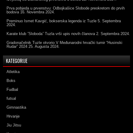
Prva pobjeda u prvenstvu: Odbojkašice Slobode preokretom do prvih
bodova
16. Novembra 2024.
Preminuo Ismet Kavgić, bokserska legenda iz Tuzle
5. Septembra
2024.
Karate klub ˝Sloboda˝ Tuzla vrši upis novih članova
2. Septembra 2024.
Gradonačelnik Tuzle otvorio V Međunarodni hrvački turnir “Husinski
Rudar” 2024
25. Augusta 2024.
KATEGORIJE
Atletika
Boks
Fudbal
futsal
Gimnastika
Hrvanje
Jiu Jitsu