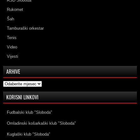
RSD Sloboda
Rukomet
Šah
Tamburaški orkestar
Tenis
Video
Vijesti
ARHIVE
Arhive
KORISNI LINKOVI
Fudbalski klub "Sloboda"
Omladinski košarkaški klub "Sloboda"
Kuglaški klub "Sloboda"