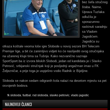
bez šefa stručnog
štaba. Naime,
Uprava Tuzlaka
odlučila je
sporazumno
raskinuti saradnju
sa Vladom
Jagodićem.
Jagodića su
otkaza koštale veoma loše igre Slobode u novoj sezoni BH Telecom
Premijer lige, a bit će zanimljivo vidjeti ko će naslijediti ovog stručnjaka
na užarenoj klupi tima sa Tušnja. Kako nezvanično saznaje
SportSport.ba iz izvora bliskih Slobodi, jedan od kandidata je i Slavko
Petrović, srbijanski stručnjak koji je posljednji angažman imao u FK
Željezničar, a prije toga je uspješno vodio Radnik iz Bijeljine.
Sloboda se nakon sedam odigranih kola nalazi na desetom mjestu sa pet
osvojenih bodova.
fk sloboda
,
fudbal
,
rsd sloboda
,
slavko petrovic
,
vlado jagodic
NAJNOVIJI ČLANCI