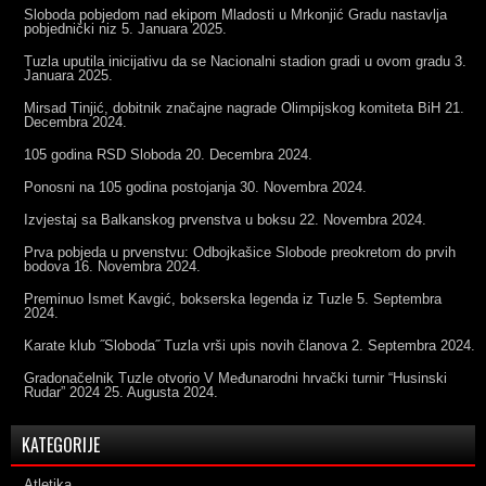
Sloboda pobjedom nad ekipom Mladosti u Mrkonjić Gradu nastavlja
pobjednički niz
5. Januara 2025.
Tuzla uputila inicijativu da se Nacionalni stadion gradi u ovom gradu
3.
Januara 2025.
Mirsad Tinjić, dobitnik značajne nagrade Olimpijskog komiteta BiH
21.
Decembra 2024.
105 godina RSD Sloboda
20. Decembra 2024.
Ponosni na 105 godina postojanja
30. Novembra 2024.
Izvjestaj sa Balkanskog prvenstva u boksu
22. Novembra 2024.
Prva pobjeda u prvenstvu: Odbojkašice Slobode preokretom do prvih
bodova
16. Novembra 2024.
Preminuo Ismet Kavgić, bokserska legenda iz Tuzle
5. Septembra
2024.
Karate klub ˝Sloboda˝ Tuzla vrši upis novih članova
2. Septembra 2024.
Gradonačelnik Tuzle otvorio V Međunarodni hrvački turnir “Husinski
Rudar” 2024
25. Augusta 2024.
KATEGORIJE
Atletika