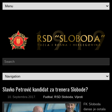
Slavko Petrović kandidat za trenera Slobode?
10. Septembra 2017.
Fudbal
,
RSD Sloboda
,
Vijesti
FK Sloboda
danas je ostala