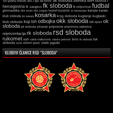
ak sloboda
atletika
BiH
bosna i
100 godina slobode
aba 2 liga
aid berbic
fk sloboda
fudbal
hercegovina
fk sarajevo
fk zeljeznicar
gimnastika
karate
karate
husref musemic
hkk siroki
hkk zrinjski
in memoriam
kosarka
krsg sloboda
kuglaski
klub sloboda
kuglanje
kk kakanj
okk sloboda
odbojka
ok
kup bih
klub sloboda
okk spars
sloboda
pripreme
pk sloboda
plivanje
pripremna utakmica
rsd sloboda
rk sloboda
reprezentacija
rukomet
tsk
sah
sakib malkocevic
slavko petrovic
tenis
tk sloboda
sloboda
vlado jagodic
velimir gasic
tuzla
KLUBOVI ČLANICE RSD “SLOBODA”