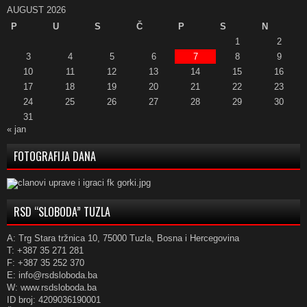
AUGUST 2026
P
U
S
Č
P
S
N
1
2
3
4
5
6
7
8
9
10
11
12
13
14
15
16
17
18
19
20
21
22
23
24
25
26
27
28
29
30
31
« jan
FOTOGRAFIJA DANA
RSD “SLOBODA” TUZLA
A: Trg Stara tržnica 10, 75000 Tuzla, Bosna i Hercegovina
T: +387 35 271 281
F: +387 35 252 370
E: info@rsdsloboda.ba
W: www.rsdsloboda.ba
ID broj: 4209036190001