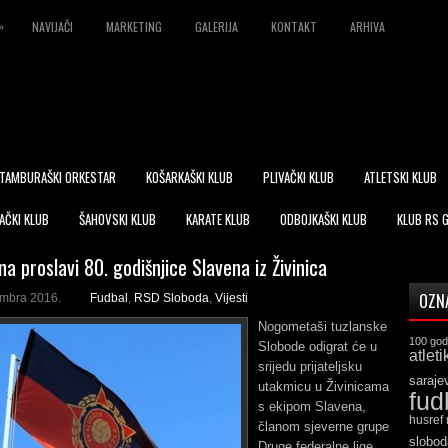
»
NAVIJAČI
MARKETING
GALERIJA
KONTAKT
ARHIVA
TAMBURAŠKI ORKESTAR
KOŠARKAŠKI KLUB
PLIVAČKI KLUB
ATLETSKI KLUB
AČKI KLUB
ŠAHOVSKI KLUB
KARATE KLUB
ODBOJKAŠKI KLUB
KLUB RS 
a proslavi 80. godišnjice Slavena iz Živinica
OZN
embra 2016.
Fudbal
,
RSD Sloboda
,
Vijesti
Nogometaši tuzlanske
100 god
Slobode odigrat će u
atleti
srijedu prijateljsku
saraje
utakmicu u Živinicama
fud
s ekipom Slavena,
husref
članom sjeverne grupe
slobod
Druge federalne lige.