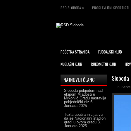
»
RSD SLOBODA
PROSLAVLJENI SPORTISTI
POČETNA STRANICA
FUDBALSKI KLUB
KUGLAŠKI KLUB
RUKOMETNI KLUB
HRV
Sloboda n
NAJNOVIJI ČLANCI
6. Sept
Sloboda pobjedom nad
ekipom Mladosti u
Mrkonjić Gradu nastavlja
pobjednički niz
5.
Januara 2025.
Tuzla uputila inicijativu
da se Nacionalni stadion
gradi u ovom gradu
3.
Januara 2025.