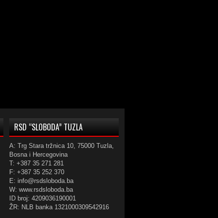
RSD “SLOBODA” TUZLA
A: Trg Stara tržnica 10, 75000 Tuzla,
Bosna i Hercegovina
T: +387 35 271 281
F: +387 35 252 370
E: info@rsdsloboda.ba
W: www.rsdsloboda.ba
ID broj: 4209036190001
ŽR: NLB banka 1321000309542916