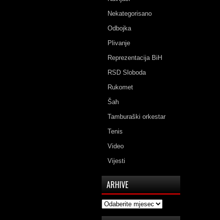
Nekategorisano
Odbojka
Plivanje
Reprezentacija BiH
RSD Sloboda
Rukomet
Šah
Tamburaški orkestar
Tenis
Video
Vijesti
ARHIVE
Arhive