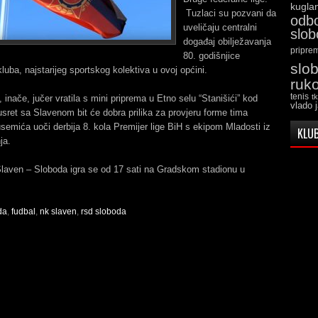
kugla
Tuzlaci su pozvani da
odb
uveličaju centralni
slo
događaj obilježavanja
pripre
80. godišnjice
slo
kluba, najstarijeg sportskog kolektiva u ovoj općini.
ruk
tenis
t
 inače, jučer vratila s mini priprema u Etno selu “Stanišići” kod
vlado 
Susret sa Slavenom bit će dobra prilika za provjeru forme tima
emića uoči derbija 8. kola Premijer lige BiH s ekipom Mladosti iz
KLUB
ja.
laven – Sloboda igra se od 17 sati na Gradskom stadionu u
.
da
,
fudbal
,
nk slaven
,
rsd sloboda