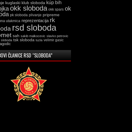
kup bih
kuglaski klub sloboda
nje
okk sloboda
ojka
ok
okk spars
boda
pripreme
pk sloboda
plivanje
rk
reprezentacija
mna utakmica
rsd sloboda
boda
omet
sah
sakib malkocevic
slavko petrovic
tsk sloboda
velimir gasic
k sloboda
tuzla
jagodic
OVI ČLANICE RSD “SLOBODA”