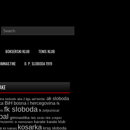
BOKSERSKI KLUB
TENIS KLUB
GIMNASTIKE
O. P. SLOBODA 1919
AKE
ak sloboda
ina slobode
aba 2 liga
aid berbic
ka
BiH
bosna i hercegovina
fk
fk sloboda
vo
fk zeljeznicar
bal
gimnastika
hkk siroki
hkk zrinjski
karate
karate klub
 musemic
in memoriam
kosarka
krsg sloboda
a
kk kakanj