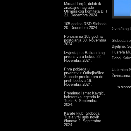
Mirsad Tinjić, dobitnik
značajne nagrade
Olimpijskog komiteta BiH
21. Decembra 2024.
105 godina RSD Sloboda
20. Decembra 2024.
živiničkog 
Ponosni na 105 godina
postojanja
30. Novembra
Sloboda se,
2024.
Bijeljine. 
Husrefa Mus
Izvjestaj sa Balkanskog
prvenstva u boksu
22.
Doboj Kakn
Novembra 2024.
Prva pobjeda u
Utakmica S
prvenstvu: Odbojkašice
Živinicama
Slobode preokretom do
prvih bodova
16.
Novembra 2024.
fk slobo
Preminuo Ismet Kavgić,
bokserska legenda iz
Tuzle
5. Septembra
2024.
Karate klub ˝Sloboda˝
Tuzla vrši upis novih
članova
2. Septembra
2024.