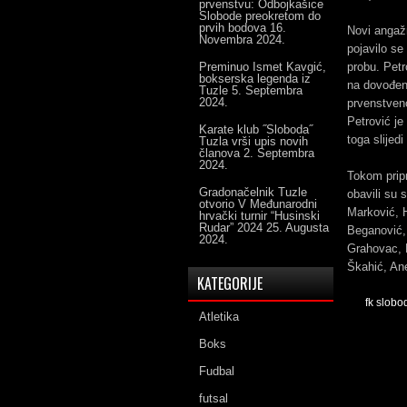
prvenstvu: Odbojkašice
Slobode preokretom do
prvih bodova
16.
Novi angaž
Novembra 2024.
pojavilo se
Preminuo Ismet Kavgić,
probu. Petr
bokserska legenda iz
na dovođenj
Tuzle
5. Septembra
2024.
prvenstveno
Petrović je
Karate klub ˝Sloboda˝
toga slijed
Tuzla vrši upis novih
članova
2. Septembra
2024.
Tokom pripr
Gradonačelnik Tuzle
obavili su 
otvorio V Međunarodni
Marković, 
hrvački turnir “Husinski
Rudar” 2024
25. Augusta
Beganović, 
2024.
Grahovac, 
Škahić, Ane
KATEGORIJE
fk slobo
Atletika
Boks
Fudbal
futsal