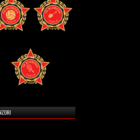
NZORI