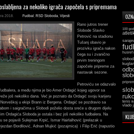
oslabljena za nekoliko igrača započela s pripremama
OZN
ra 2018.
Fudbal
,
RSD Sloboda
,
Vijesti
Rano jutros trener
100 god
Slobode Slavko
atleti
Petrović na stadionu
saraje
Tušanj obavio je
fud
prozivku igrača nakon
husref
čega su i zvanično
slobod
prvim treningom
kugla
započele pripreme za
odb
nastavak sezone.
slo
pripre
Petroviću se odazvalo
slo
fudbalera, a među njima je bio Amer Ordagić kojeg ugovor sa
ruk
že još nekoliko dana. Već je poznato da Ordagić svoju karijeru
tenis
t
 Norveškoj u ekipi Brann iz Bergena. Ordagić se pozdravio sa
vlado 
abom i saigračima u Slobodi poželio dosta sreće u drugom dijelu
m Ordagića Sloboda je ostala i bez još nekoliko fudbalera. Na
KLUB
su se pojavili Sulejman Krpić, Ismar Hairlalhović (prelazak u
Zvjezdan Đorđilović, Adnan Mujkić (pozajmica) i Filip Erić (napustio