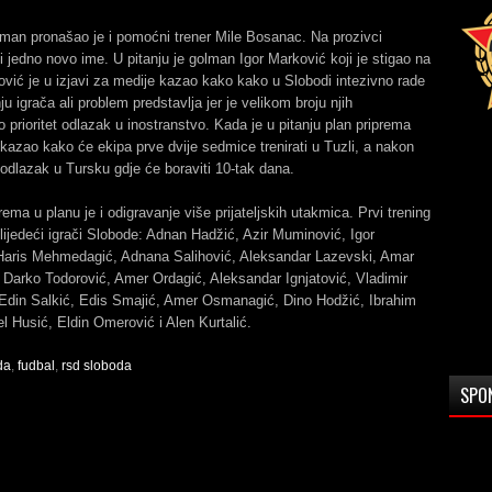
man pronašao je i pomoćni trener Mile Bosanac. Na prozivci
 i jedno novo ime. U pitanju je golman Igor Marković koji je stigao na
ović je u izjavi za medije kazao kako kako u Slobodi intezivno rade
u igrača ali problem predstavlja jer je velikom broju njih
 prioritet odlazak u inostranstvo. Kada je u pitanju plan priprema
 kazao kako će ekipa prve dvije sedmice trenirati u Tuzli, a nakon
i odlazak u Tursku gdje će boraviti 10-tak dana.
ema u planu je i odigravanje više prijateljskih utakmica. Prvi trening
slijedeći igrači Slobode: Adnan Hadžić, Azir Muminović, Igor
Haris Mehmedagić, Adnana Salihović, Aleksandar Lazevski, Amar
Darko Todorović, Amer Ordagić, Aleksandar Ignjatović, Vladimir
Edin Salkić, Edis Smajić, Amer Osmanagić, Dino Hodžić, Ibrahim
l Husić, Eldin Omerović i Alen Kurtalić.
da
,
fudbal
,
rsd sloboda
SPO