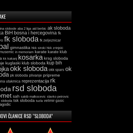
AKE
ak sloboda
ina slobode
aba 2 liga
aid berbic
ka
BiH
bosna i hercegovina
fk
fk sloboda
vo
fk zeljeznicar
bal
gimnastika
hkk siroki
hkk zrinjski
karate
karate klub
 musemic
in memoriam
kosarka
krsg sloboda
a
kk kakanj
kup bih
kuglaski klub sloboda
nje
okk sloboda
ojka
ok
okk spars
boda
pripreme
pk sloboda
plivanje
rk
reprezentacija
mna utakmica
rsd sloboda
boda
omet
sah
sakib malkocevic
slavko petrovic
tsk sloboda
velimir gasic
k sloboda
tuzla
jagodic
OVI ČLANICE RSD “SLOBODA”