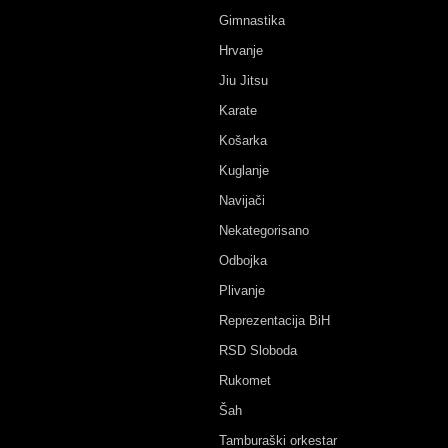
Gimnastika
Hrvanje
Jiu Jitsu
Karate
Košarka
Kuglanje
Navijači
Nekategorisano
Odbojka
Plivanje
Reprezentacija BiH
RSD Sloboda
Rukomet
Šah
Tamburaški orkestar