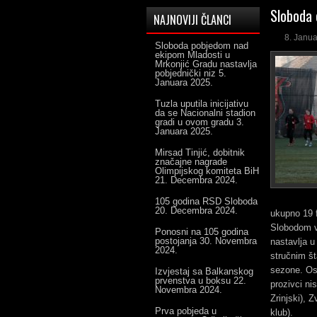
Sloboda 
NAJNOVIJI ČLANCI
8. Janua
Sloboda pobjedom nad
ekipom Mladosti u
Mrkonjić Gradu nastavlja
pobjednički niz
5.
Januara 2025.
Tuzla uputila inicijativu
da se Nacionalni stadion
gradi u ovom gradu
3.
Januara 2025.
Mirsad Tinjić, dobitnik
značajne nagrade
Olimpijskog komiteta BiH
21. Decembra 2024.
105 godina RSD Sloboda
20. Decembra 2024.
ukupno 19 
Slobodom ve
Ponosni na 105 godina
postojanja
30. Novembra
nastavlja u
2024.
stručnim št
sezone. Osi
Izvjestaj sa Balkanskog
prvenstva u boksu
22.
prozivci ni
Novembra 2024.
Zrinjski), 
Prva pobjeda u
klub).