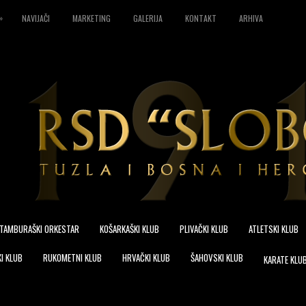
»
NAVIJAČI
MARKETING
GALERIJA
KONTAKT
ARHIVA
TAMBURAŠKI ORKESTAR
KOŠARKAŠKI KLUB
PLIVAČKI KLUB
ATLETSKI KLUB
I KLUB
RUKOMETNI KLUB
HRVAČKI KLUB
ŠAHOVSKI KLUB
KARATE KLU