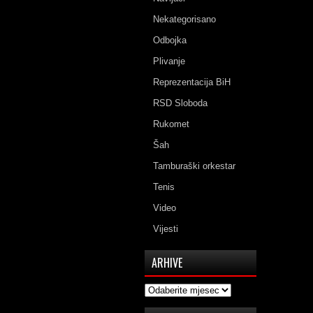
Nekategorisano
Odbojka
Plivanje
Reprezentacija BiH
RSD Sloboda
Rukomet
Šah
Tamburaški orkestar
Tenis
Video
Vijesti
ARHIVE
Arhive