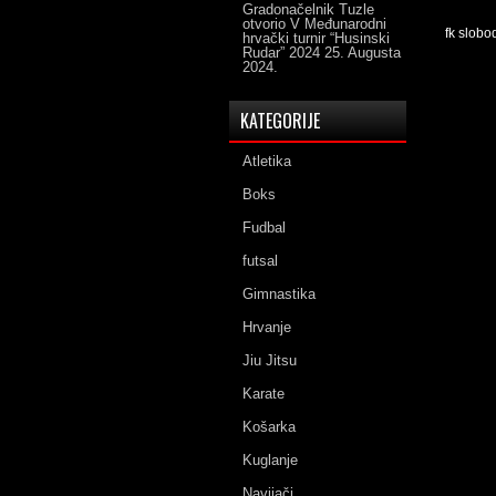
Gradonačelnik Tuzle
otvorio V Međunarodni
fk slobo
hrvački turnir “Husinski
Rudar” 2024
25. Augusta
2024.
KATEGORIJE
Atletika
Boks
Fudbal
futsal
Gimnastika
Hrvanje
Jiu Jitsu
Karate
Košarka
Kuglanje
Navijači