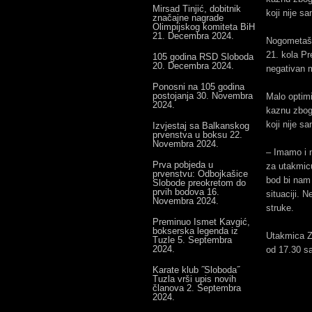
Mirsad Tinjić, dobitnik
koji nije s
značajne nagrade
Olimpijskog komiteta BiH
21. Decembra 2024.
Nogometaši 
21. kola Pr
105 godina RSD Sloboda
20. Decembra 2024.
negativan 
Ponosni na 105 godina
postojanja
30. Novembra
Malo optimi
2024.
kaznu zbog 
koji nije s
Izvjestaj sa Balkanskog
prvenstva u boksu
22.
Novembra 2024.
– Imamo i n
Prva pobjeda u
za utakmicu
prvenstvu: Odbojkašice
bod bi nam
Slobode preokretom do
prvih bodova
16.
situaciji. 
Novembra 2024.
struke.
Preminuo Ismet Kavgić,
bokserska legenda iz
Utakmica Zr
Tuzle
5. Septembra
2024.
od 17.30 sa
Karate klub ˝Sloboda˝
Tuzla vrši upis novih
članova
2. Septembra
2024.