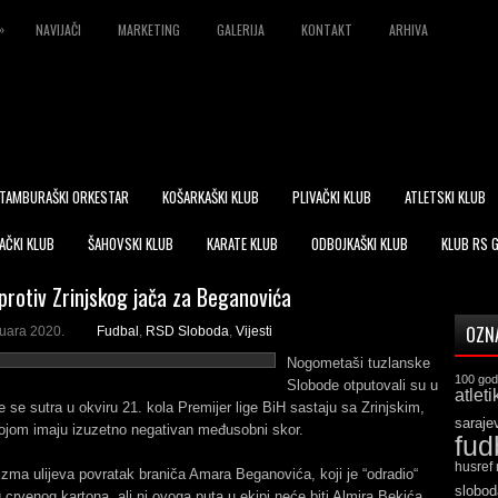
»
NAVIJAČI
MARKETING
GALERIJA
KONTAKT
ARHIVA
TAMBURAŠKI ORKESTAR
KOŠARKAŠKI KLUB
PLIVAČKI KLUB
ATLETSKI KLUB
AČKI KLUB
ŠAHOVSKI KLUB
KARATE KLUB
ODBOJKAŠKI KLUB
KLUB RS 
protiv Zrinjskog jača za Beganovića
OZN
ruara 2020.
Fudbal
,
RSD Sloboda
,
Vijesti
Nogometaši tuzlanske
100 god
Slobode otputovali su u
atleti
e se sutra u okviru 21. kola Premijer lige BiH sastaju sa Zrinjskim,
saraje
ojom imaju izuzetno negativan međusobni skor.
fud
husref
zma ulijeva povratak braniča Amara Beganovića, koji je “odradio“
slobod
crvenog kartona, ali ni ovoga puta u ekipi neće biti Almira Bekića,