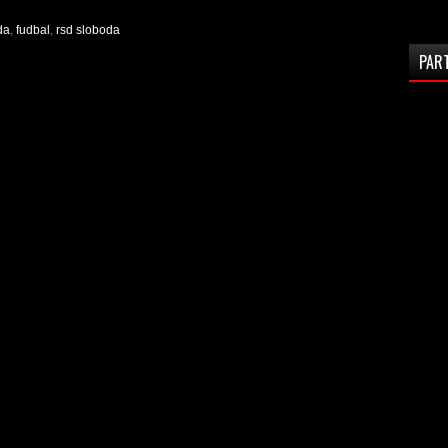
da
,
fudbal
,
rsd sloboda
PAR