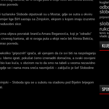
kugla
anirao povredu
odb
slo
tuzlanske Slobode otputovali su u Mostar, gdje se sutra u okviru
pripre
emijer lige BiH sastaju sa Zrinjskim, ekipom s kojom imaju izuzetno
slo
međusobni skor.
ruk
tenis
t
zma ulijeva povratak braniča Amara Beganovića, koji je “odradio“
vlado 
crvenog kartona, ali ni ovoga puta u ekipi neće biti Almira Bekića,
anirao povredu.
KLUB
ekoliko “gripoznih“ igrača, ali vjerujem da će svi biti na raspolaganju
. Idemo igrati, pokušat ćemo iznenaditi domaćina, a svaki osvojeni
 bio kao kuća, s obzirom na to da smo na tabeli u veoma nezavidno
Negdje se i nama mora sreća nasmiješiti – zaključio je šef Slobodine
injski – Sloboda igra se u subotu na stadionu pod Bijelim brijegom
ti.
SPO