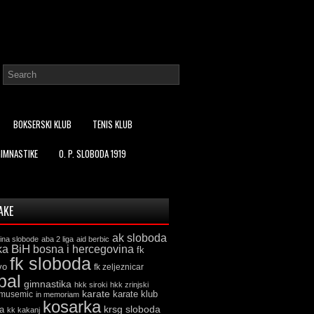
BOKSERSKI KLUB
TENIS KLUB
GIMNASTIKE
O. P. SLOBODA 1919
AKE
ak sloboda
ina slobode
aba 2 liga
aid berbic
ka
BiH
bosna i hercegovina
fk
fk sloboda
vo
fk zeljeznicar
bal
gimnastika
hkk siroki
hkk zrinjski
karate
karate klub
 musemic
in memoriam
kosarka
krsg sloboda
a
kk kakanj