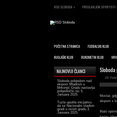
»
RSD SLOBODA
PROSLAVLJENI SPORTISTI
POČETNA STRANICA
FUDBALSKI KLUB
KUGLAŠKI KLUB
RUKOMETNI KLUB
HRV
Sloboda 
NAJNOVIJI ČLANCI
28. Feb
Sloboda pobjedom nad
ekipom Mladosti u
Mrkonjić Gradu nastavlja
pobjednički niz
5.
Januara 2025.
Mostar, gdj
ekipom s k
Tuzla uputila inicijativu
da se Nacionalni stadion
gradi u ovom gradu
3.
Malo optimi
Januara 2025.
kaznu zbog 