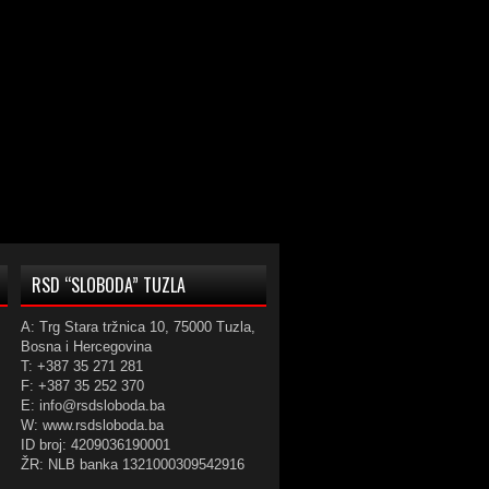
RSD “SLOBODA” TUZLA
A: Trg Stara tržnica 10, 75000 Tuzla,
Bosna i Hercegovina
T: +387 35 271 281
F: +387 35 252 370
E: info@rsdsloboda.ba
W: www.rsdsloboda.ba
ID broj: 4209036190001
ŽR: NLB banka 1321000309542916