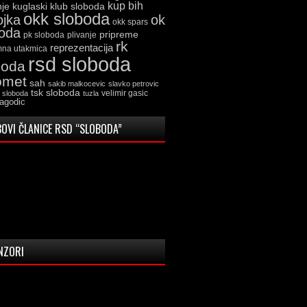
kup bih
kuglaski klub sloboda
nje
okk sloboda
ojka
ok
okk spars
boda
pripreme
pk sloboda
plivanje
rk
reprezentacija
mna utakmica
rsd sloboda
boda
omet
sah
sakib malkocevic
slavko petrovic
tsk sloboda
velimir gasic
k sloboda
tuzla
jagodic
OVI ČLANICE RSD “SLOBODA”
NZORI