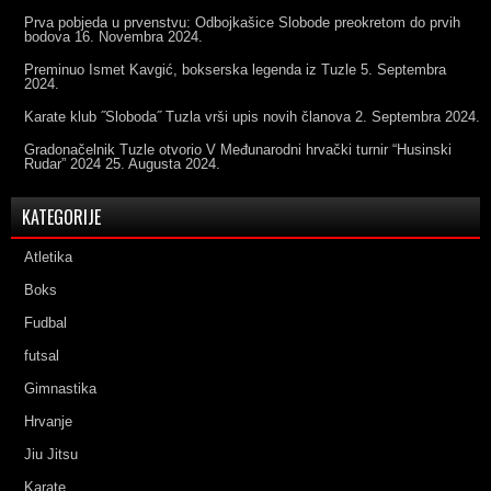
Prva pobjeda u prvenstvu: Odbojkašice Slobode preokretom do prvih
bodova
16. Novembra 2024.
Preminuo Ismet Kavgić, bokserska legenda iz Tuzle
5. Septembra
2024.
Karate klub ˝Sloboda˝ Tuzla vrši upis novih članova
2. Septembra 2024.
Gradonačelnik Tuzle otvorio V Međunarodni hrvački turnir “Husinski
Rudar” 2024
25. Augusta 2024.
KATEGORIJE
Atletika
Boks
Fudbal
futsal
Gimnastika
Hrvanje
Jiu Jitsu
Karate