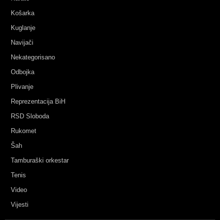
Košarka
Kuglanje
Navijači
Nekategorisano
Odbojka
Plivanje
Reprezentacija BiH
RSD Sloboda
Rukomet
Šah
Tamburaški orkestar
Tenis
Video
Vijesti