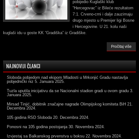
pobijedio Kuglaški klub
“Hercegovac” iz Bileće rezultatom
7:1. Crveno-crni i dalje zauzimaju
drugo mjesto u Premijer ligi Bosne
i Hercegovine. U 21. kolu naši
kuglaši idu u goste KK “Gradiška” iz Gradiške.
Pročitaj više
NAJNOVIJI ČLANCI
Sloboda pobjedom nad ekipom Mladosti u Mrkonjić Gradu nastavlja
pobjednički niz
5. Januara 2025.
Tuzla uputila inicijativu da se Nacionalni stadion gradi u ovom gradu
3.
Januara 2025.
Mirsad Tinjić, dobitnik značajne nagrade Olimpijskog komiteta BiH
21.
Decembra 2024.
105 godina RSD Sloboda
20. Decembra 2024.
Ponosni na 105 godina postojanja
30. Novembra 2024.
Izvjestaj sa Balkanskog prvenstva u boksu
22. Novembra 2024.