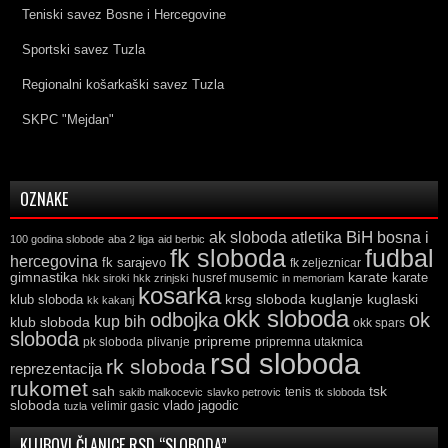
Teniski savez Bosne i Hercegovine
Sportski savez Tuzla
Regionalni košarkaški savez Tuzla
SKPC "Mejdan"
OZNAKE
ak sloboda
atletika
BiH
bosna i
100 godina slobode
aba 2 liga
aid berbic
fk sloboda
fudbal
hercegovina
fk sarajevo
fk zeljeznicar
gimnastika
karate
karate
husref musemic
hkk siroki
hkk zrinjski
in memoriam
kosarka
krsg sloboda
kuglaski
klub sloboda
kuglanje
kk kakanj
okk sloboda
odbojka
ok
kup bih
klub sloboda
okk spars
sloboda
pripreme
pk sloboda
plivanje
pripremna utakmica
rsd sloboda
rk sloboda
reprezentacija
rukomet
tsk
sah
sakib malkocevic
slavko petrovic
tenis
tk sloboda
sloboda
vlado jagodic
velimir gasic
tuzla
KLUBOVI ČLANICE RSD “SLOBODA”