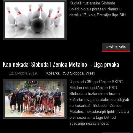
Kuglaši tuzlanske Slobode
ubjedljivo su poraženi danas u
derbiju 17. kola Premijer lige BiH.
Pročitaj više
Kao nekada: Sloboda i Zenica Metalno – Liga prvaka
12. Oktobra 2019.
Košarka
,
RSD Sloboda
,
Vijesti
U povodu 35. godišnjice SKPC
Mejdan i stogodišnjice RSD
Sloboda u tuzlanskom hramu
košarke revijalnu utakmicu odigrali
su košarkaši Slobode i Zenice
Metalno, nekadašnjih ljutih rivala u
prvi sezonama Lige BiH od
stjecanja nezavisnosti.