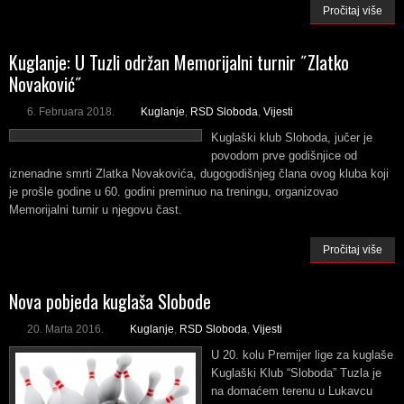
Pročitaj više
Kuglanje: U Tuzli održan Memorijalni turnir ˝Zlatko
Novaković˝
6. Februara 2018.
Kuglanje
,
RSD Sloboda
,
Vijesti
Kuglaški klub Sloboda, jučer je
povodom prve godišnjice od
iznenadne smrti Zlatka Novakovića, dugogodišnjeg člana ovog kluba koji
je prošle godine u 60. godini preminuo na treningu, organizovao
Memorijalni turnir u njegovu čast.
Pročitaj više
Nova pobjeda kuglaša Slobode
20. Marta 2016.
Kuglanje
,
RSD Sloboda
,
Vijesti
U 20. kolu Premijer lige za kuglaše
Kuglaški Klub “Sloboda” Tuzla je
na domaćem terenu u Lukavcu