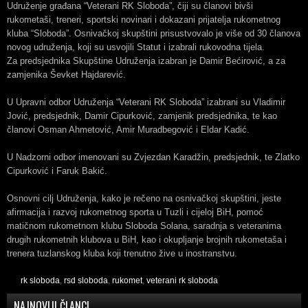
Udruženje građana “Veterani RK Sloboda”, čiji su članovi bivši
rukometaši, treneri, sportski novinari i dokazani prijatelja rukometnog
kluba “Sloboda”. Osnivačkoj skupštini prisustvovalo je više od 30 članova
novog udruženja, koji su usvojili Statut i izabrali rukovodna tijela.
Za predsjednika Skupštine Udruženja izabran je Damir Bećirović, a za
zamjenika Ševket Hajdarević.
U Upravni odbor Udruženja “Veterani RK Sloboda” izabrani su Vladimir
Jović, predsjednik, Damir Cipurković, zamjenik predsjednika, te kao
članovi Osman Ahmetović, Amir Muradbegović i Eldar Kadić.
U Nadzorni odbor imenovani su Zvjezdan Karadžin, predsjednik, te Zlatko
Cipurković i Faruk Bakić.
Osnovni cilj Udruženja, kako je rečeno na osnivačkoj skupštini, jeste
afirmacija i razvoj rukometnog sporta u Tuzli i cijeloj BiH, pomoć
matičnom rukometnom klubu Sloboda Solana, saradnja s veteranima
drugih rukometnih klubova u BiH, kao i okupljanje brojnih rukometaša i
trenera tuzlanskog kluba koji trenutno žive u inostranstvu.
rk sloboda
,
rsd sloboda
,
rukomet
,
veterani rk sloboda
NAJNOVIJI ČLANCI