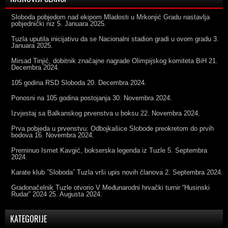
Sloboda pobjedom nad ekipom Mladosti u Mrkonjić Gradu nastavlja
pobjednički niz
5. Januara 2025.
Tuzla uputila inicijativu da se Nacionalni stadion gradi u ovom gradu
3.
Januara 2025.
Mirsad Tinjić, dobitnik značajne nagrade Olimpijskog komiteta BiH
21.
Decembra 2024.
105 godina RSD Sloboda
20. Decembra 2024.
Ponosni na 105 godina postojanja
30. Novembra 2024.
Izvjestaj sa Balkanskog prvenstva u boksu
22. Novembra 2024.
Prva pobjeda u prvenstvu: Odbojkašice Slobode preokretom do prvih
bodova
16. Novembra 2024.
Preminuo Ismet Kavgić, bokserska legenda iz Tuzle
5. Septembra
2024.
Karate klub ˝Sloboda˝ Tuzla vrši upis novih članova
2. Septembra 2024.
Gradonačelnik Tuzle otvorio V Međunarodni hrvački turnir “Husinski
Rudar” 2024
25. Augusta 2024.
KATEGORIJE