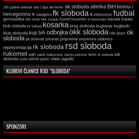
ak sloboda
atletika
BiH
bosna i
100 godina slobode
aba 2 liga
aid berbic
fk sloboda
fudbal
hercegovina
fk sarajevo
fk zeljeznicar
gimnastika
karate
karate
husref musemic
hkk siroki
hkk zrinjski
in memoriam
kosarka
krsg sloboda
kuglaski
klub sloboda
kuglanje
kk kakanj
okk sloboda
odbojka
ok
kup bih
klub sloboda
okk spars
sloboda
pripreme
pk sloboda
plivanje
pripremna utakmica
rsd sloboda
rk sloboda
reprezentacija
rukomet
tsk
sah
sakib malkocevic
slavko petrovic
tenis
tk sloboda
sloboda
vlado jagodic
velimir gasic
tuzla
KLUBOVI ČLANICE RSD “SLOBODA”
SPONZORI