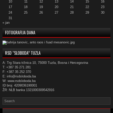
10
11
12
13
14
15
16
17
18
19
20
21
22
23
24
25
26
27
28
29
30
31
« jan
FOTOGRAFIJA DANA
RSD “SLOBODA” TUZLA
A: Trg Stara tržnica 10, 75000 Tuzla, Bosna i Hercegovina
T: +387 35 271 281
F: +387 35 252 370
E: info@rsdsloboda.ba
W: www.rsdsloboda.ba
ID broj: 4209036190001
ŽR: NLB banka 1321000309542916