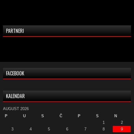
PARTNERI
FACEBOOK
KALENDAR
AUGUST 2026
P
U
S
Č
P
S
N
1
2
3
4
5
6
7
8
9