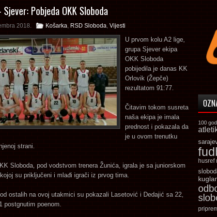
– Sjever: Pobjeda OKK Sloboda
embra 2018.
Košarka
,
RSD Sloboda
,
Vijesti
U prvom kolu A2 lige,
grupa Sjever ekipa
OKK Sloboda
pobijedila je danas KK
Orlovik (Žepče)
rezultatom 91:77.
OZN
Čitavim tokom susreta
naša ekipa je imala
100 god
prednost i pokazala da
atleti
je u ovom trenutku
saraje
njenoj strani.
fud
husref
KK Sloboda, pod vodstvom trenera Žunića, igrala je sa juniorskom
slobod
ojoj su priključeni i mlađi igrači iz prvog tima.
kugla
odb
od ostalih na ovoj utakmici su pokazali Lasetović i Dedajić sa 22,
slo
1 postgnutim poenom.
pripre