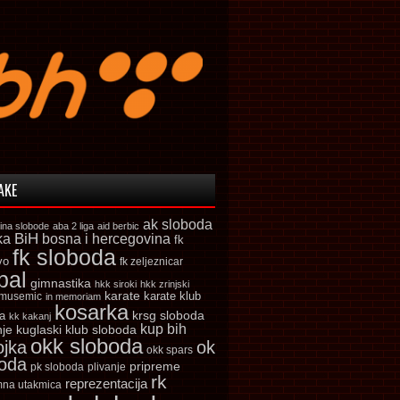
AKE
ak sloboda
ina slobode
aba 2 liga
aid berbic
ka
BiH
bosna i hercegovina
fk
fk sloboda
vo
fk zeljeznicar
bal
gimnastika
hkk siroki
hkk zrinjski
karate
karate klub
 musemic
in memoriam
kosarka
krsg sloboda
a
kk kakanj
kup bih
kuglaski klub sloboda
nje
okk sloboda
ojka
ok
okk spars
boda
pripreme
pk sloboda
plivanje
rk
reprezentacija
mna utakmica