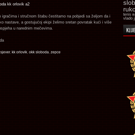
slo
ruk
tenis
t
igračima i stručnom štabu čestitamo na pobjedi sa željom da i
vlado 
o nastave, a gostujućoj ekipi želimo sretan povratak kući i više
uspjeha u narednim mečevima.
KLUB
da
 sjever
,
kk orlovik
,
okk sloboda
,
zepce