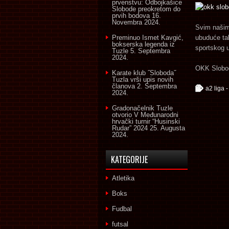
prvenstvu: Odbojkašice
Slobode preokretom do
prvih bodova
16.
Novembra 2024.
Svim našim 
Preminuo Ismet Kavgić,
ubuduće tak
bokserska legenda iz
sportskog 
Tuzle
5. Septembra
2024.
OKK Slobo
Karate klub ˝Sloboda˝
Tuzla vrši upis novih
članova
2. Septembra
a2 liga -
2024.
Gradonačelnik Tuzle
otvorio V Međunarodni
hrvački turnir “Husinski
Rudar” 2024
25. Augusta
2024.
KATEGORIJE
Atletika
Boks
Fudbal
futsal