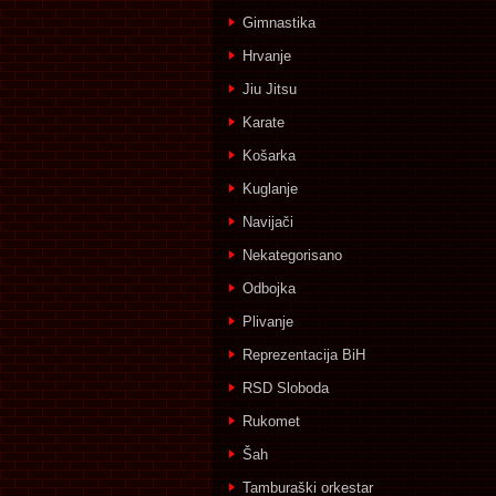
Gimnastika
Hrvanje
Jiu Jitsu
Karate
Košarka
Kuglanje
Navijači
Nekategorisano
Odbojka
Plivanje
Reprezentacija BiH
RSD Sloboda
Rukomet
Šah
Tamburaški orkestar