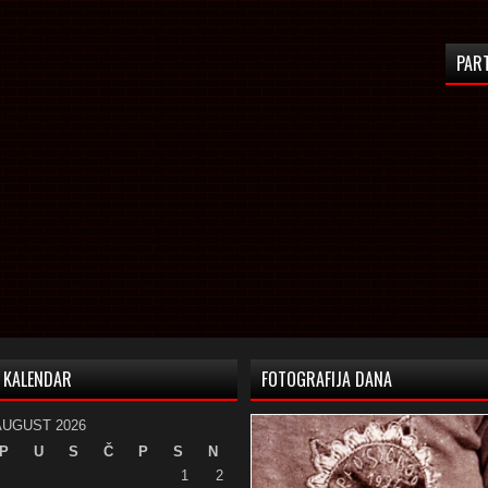
PAR
KALENDAR
FOTOGRAFIJA DANA
AUGUST 2026
P
U
S
Č
P
S
N
1
2