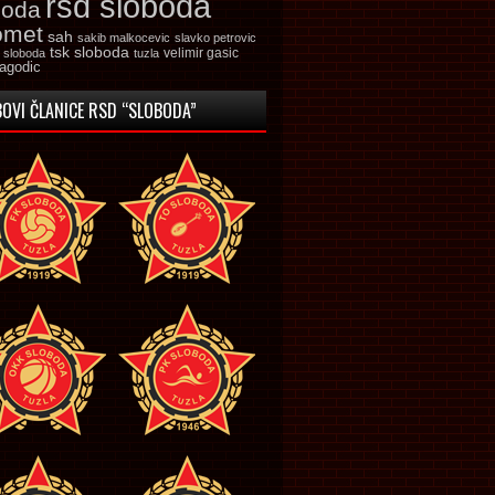
rsd sloboda
boda
omet
sah
sakib malkocevic
slavko petrovic
tsk sloboda
velimir gasic
k sloboda
tuzla
jagodic
OVI ČLANICE RSD “SLOBODA”