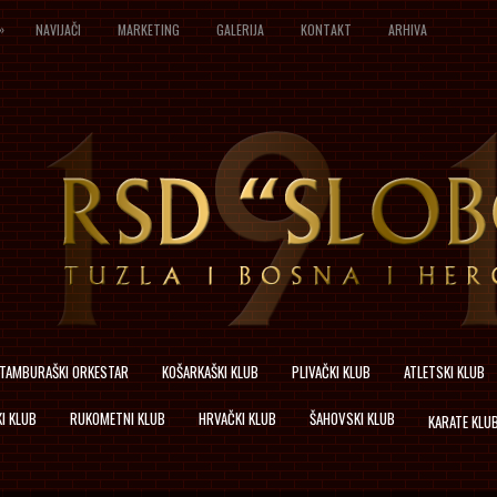
»
NAVIJAČI
MARKETING
GALERIJA
KONTAKT
ARHIVA
TAMBURAŠKI ORKESTAR
KOŠARKAŠKI KLUB
PLIVAČKI KLUB
ATLETSKI KLUB
I KLUB
RUKOMETNI KLUB
HRVAČKI KLUB
ŠAHOVSKI KLUB
KARATE KLU