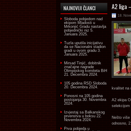
A2 liga 
NAJNOVIJI ČLANCI
18. Nov
Sloboda pobjedom nad
ekipom Mladosti u
Mrkonjić Gradu nastavlja
pobjednički niz
5.
Januara 2025.
Tuzla uputila inicijativu
da se Nacionalni stadion
gradi u ovom gradu
3.
Januara 2025.
Mirsad Tinjić, dobitnik
značajne nagrade
Olimpijskog komiteta BiH
21. Decembra 2024.
105 godina RSD Sloboda
20. Decembra 2024.
kvalitet na 
Ponosni na 105 godina
postojanja
30. Novembra
A2 ekipa O
2024.
selekcijom k
Izvjestaj sa Balkanskog
prvenstva u boksu
22.
Nešto više 
Novembra 2024.
odnosno, 2
Prva pobjeda u