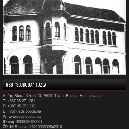
RSD “SLOBODA” TUZLA
A: Trg Stara tržnica 10, 75000 Tuzla, Bosna i Hercegovina
T: +387 35 271 281
F: +387 35 252 370
E: info@rsdsloboda.ba
W: www.rsdsloboda.ba
ID broj: 4209036190001
ŽR: NLB banka 1321000309542916