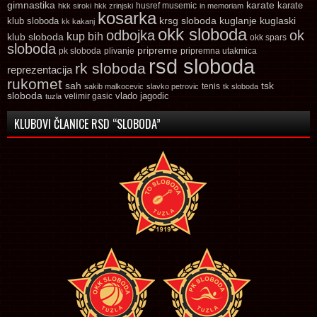
gimnastika
karate
karate
husref musemic
hkk siroki
hkk zrinjski
in memoriam
kosarka
krsg sloboda
kuglaski
klub sloboda
kuglanje
kk kakanj
okk sloboda
odbojka
ok
kup bih
klub sloboda
okk spars
sloboda
pripreme
pk sloboda
plivanje
pripremna utakmica
rsd sloboda
rk sloboda
reprezentacija
rukomet
tsk
sah
sakib malkocevic
slavko petrovic
tenis
tk sloboda
sloboda
vlado jagodic
velimir gasic
tuzla
KLUBOVI ČLANICE RSD “SLOBODA”