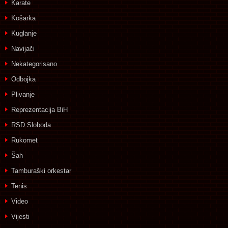
Karate
Košarka
Kuglanje
Navijači
Nekategorisano
Odbojka
Plivanje
Reprezentacija BiH
RSD Sloboda
Rukomet
Šah
Tamburaški orkestar
Tenis
Video
Vijesti