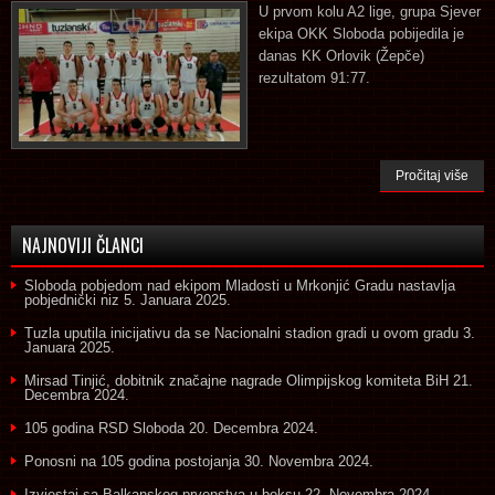
U prvom kolu A2 lige, grupa Sjever
ekipa OKK Sloboda pobijedila je
danas KK Orlovik (Žepče)
rezultatom 91:77.
Pročitaj više
NAJNOVIJI ČLANCI
Sloboda pobjedom nad ekipom Mladosti u Mrkonjić Gradu nastavlja
pobjednički niz
5. Januara 2025.
Tuzla uputila inicijativu da se Nacionalni stadion gradi u ovom gradu
3.
Januara 2025.
Mirsad Tinjić, dobitnik značajne nagrade Olimpijskog komiteta BiH
21.
Decembra 2024.
105 godina RSD Sloboda
20. Decembra 2024.
Ponosni na 105 godina postojanja
30. Novembra 2024.
Izvjestaj sa Balkanskog prvenstva u boksu
22. Novembra 2024.