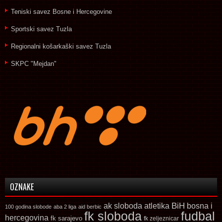
Teniski savez Bosne i Hercegovine
Sportski savez Tuzla
Regionalni košarkaški savez Tuzla
SKPC "Mejdan"
OZNAKE
ak sloboda
atletika
BiH
bosna i
100 godina slobode
aba 2 liga
aid berbic
fk sloboda
fudbal
hercegovina
fk sarajevo
fk zeljeznicar