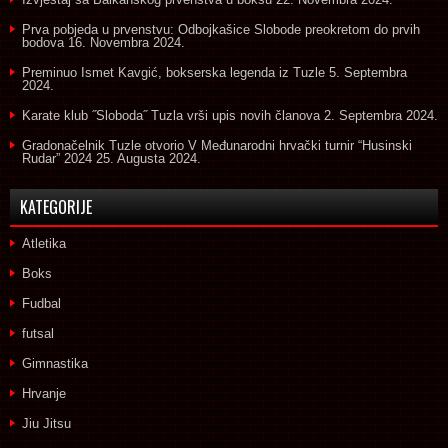
Prva pobjeda u prvenstvu: Odbojkašice Slobode preokretom do prvih
bodova
16. Novembra 2024.
Preminuo Ismet Kavgić, bokserska legenda iz Tuzle
5. Septembra
2024.
Karate klub ˝Sloboda˝ Tuzla vrši upis novih članova
2. Septembra 2024.
Gradonačelnik Tuzle otvorio V Međunarodni hrvački turnir “Husinski
Rudar” 2024
25. Augusta 2024.
KATEGORIJE
Atletika
Boks
Fudbal
futsal
Gimnastika
Hrvanje
Jiu Jitsu