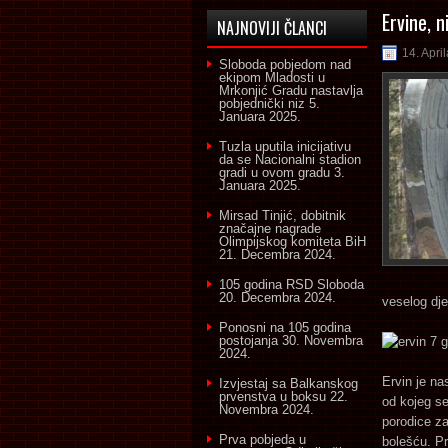
Ervine, 
NAJNOVIJI ČLANCI
14. Apri
Sloboda pobjedom nad
ekipom Mladosti u
Mrkonjić Gradu nastavlja
pobjednički niz
5.
Januara 2025.
Tuzla uputila inicijativu
da se Nacionalni stadion
gradi u ovom gradu
3.
Januara 2025.
Mirsad Tinjić, dobitnik
značajne nagrade
Olimpijskog komiteta BiH
21. Decembra 2024.
105 godina RSD Sloboda
20. Decembra 2024.
veselog dje
Ponosni na 105 godina
postojanja
30. Novembra
2024.
Ervin je na
Izvjestaj sa Balkanskog
prvenstva u boksu
22.
od kojeg se
Novembra 2024.
porodice za
Prva pobjeda u
bolešću. P