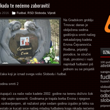
nikada te nećemo zaboraviti!
la 2016.
Fudbal
,
RSD Sloboda
,
Vijesti
Na Gradskom groblju
Trnovac danas je
obilježena sedma
godišnjica smrti našeg
nekadašnjeg kadeta
Ervina Čejvanovića.
Rodbina, prijatelji
OZN
porodice, te stručni
štab, prvotimci i naši
100 god
najmlađi fudbaleri još
atleti
jednom su se prisjetili
saraje
čaka koji je iznad svega volio Slobodu i fudbal.
fud
husref
slobod
kugla
stupajući za naše naše kadete 2002. godine na terenu doživio šok
odb
 nije uspio oporaviti. Godinama je trajala borba Ervina i njegove
slo
 ozdravljenjem, ali nažalost prije sedam godina izgubio je bitku sa
pripre
restalo je kucati srce našeg mladog fudbalera koga nikada nećemo