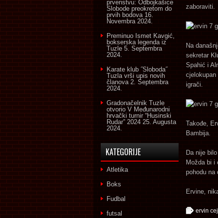
prvenstvu: Odbojkašice
zaboraviti.
Slobode preokretom do
prvih bodova
16.
Novembra 2024.
Preminuo Ismet Kavgić,
bokserska legenda iz
Na današnjo
Tuzle
5. Septembra
2024.
sekretar K
Spahić i Al
Karate klub ˝Sloboda˝
cjelokupan 
Tuzla vrši upis novih
članova
2. Septembra
igrači.
2024.
Gradonačelnik Tuzle
otvorio V Međunarodni
hrvački turnir “Husinski
Rudar” 2024
25. Augusta
Takođe, Erv
2024.
Bambija.
KATEGORIJE
Da nije bil
Možda bi i 
Atletika
pohodu na 
Boks
Ervine, nik
Fudbal
ervin ce
futsal