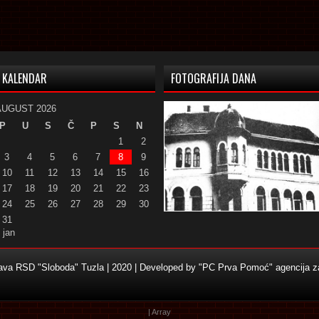
KALENDAR
FOTOGRAFIJA DANA
AUGUST 2026
P
U
S
Č
P
S
N
1
2
3
4
5
6
7
8
9
10
11
12
13
14
15
16
17
18
19
20
21
22
23
24
25
26
27
28
29
30
31
 jan
žava RSD "Sloboda" Tuzla | 2020 | Developed by
"PC Prva Pomoć" agencija za
| Array