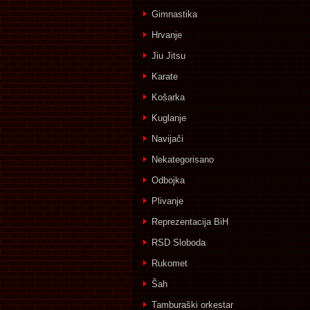
Gimnastika
Hrvanje
Jiu Jitsu
Karate
Košarka
Kuglanje
Navijači
Nekategorisano
Odbojka
Plivanje
Reprezentacija BiH
RSD Sloboda
Rukomet
Šah
Tamburaški orkestar