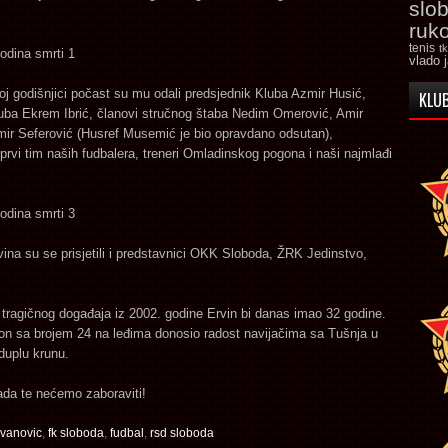
slo
ruk
tenis
t
vlado 
j godišnjici počast su mu odali predsjednik Kluba Azmir Husić,
KLUB
luba Ekrem Ibrić, članovi stručnog štaba Nedim Omerović, Amir
mir Seferović (Husref Musemić je bio opravdano odsutan),
prvi tim naših fudbalera, treneri Omladinskog pogona i naši najmlađi
ina su se prisjetili i predstavnici OKK Sloboda, ŽRK Jedinstvo,
o tragičnog događaja iz 2002. godine Ervin bi danas imao 32 godine.
on sa brojem 24 na leđima donosio radost navijačima sa Tušnja u
duplu krunu.
ada te nećemo zaboraviti!
jvanovic
,
fk sloboda
,
fudbal
,
rsd sloboda