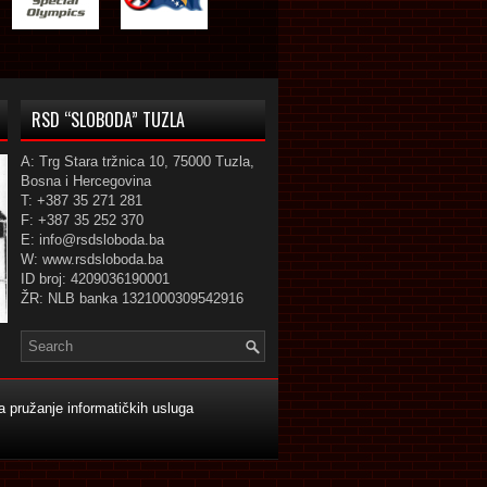
RSD “SLOBODA” TUZLA
A: Trg Stara tržnica 10, 75000 Tuzla,
Bosna i Hercegovina
T: +387 35 271 281
F: +387 35 252 370
E: info@rsdsloboda.ba
W: www.rsdsloboda.ba
ID broj: 4209036190001
ŽR: NLB banka 1321000309542916
 pružanje informatičkih usluga