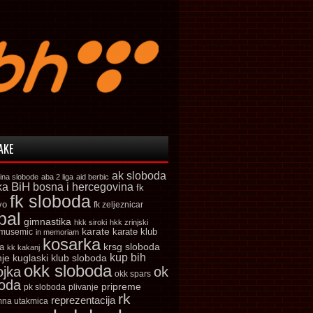
AKE
ak sloboda
ina slobode
aba 2 liga
aid berbic
ka
BiH
bosna i hercegovina
fk
fk sloboda
vo
fk zeljeznicar
bal
gimnastika
hkk siroki
hkk zrinjski
karate
karate klub
 musemic
in memoriam
kosarka
krsg sloboda
a
kk kakanj
kup bih
kuglaski klub sloboda
nje
okk sloboda
ojka
ok
okk spars
boda
pripreme
pk sloboda
plivanje
rk
reprezentacija
mna utakmica