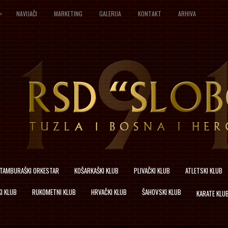
»
NAVIJAČI
MARKETING
GALERIJA
KONTAKT
ARHIVA
TAMBURAŠKI ORKESTAR
KOŠARKAŠKI KLUB
PLIVAČKI KLUB
ATLETSKI KLUB
I KLUB
RUKOMETNI KLUB
HRVAČKI KLUB
ŠAHOVSKI KLUB
KARATE KLU