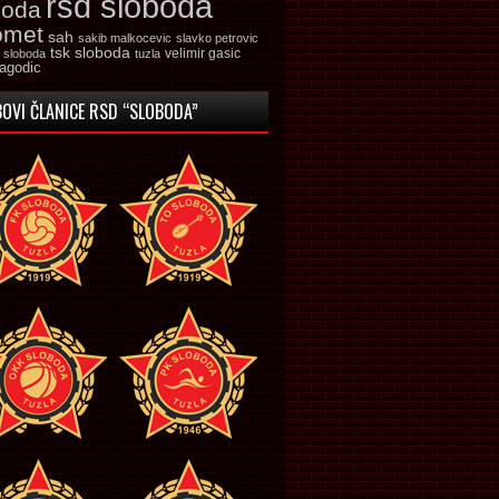
rsd sloboda
boda
omet
sah
sakib malkocevic
slavko petrovic
tsk sloboda
velimir gasic
k sloboda
tuzla
jagodic
OVI ČLANICE RSD “SLOBODA”