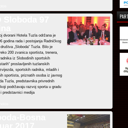
otos
PAR
 Sloboda 97
ina
oj dvorani Hotela Tuzla održana je
96 godina rada i postojanja Radničkog
društva „Sloboda“ Tuzla. Bilo je
reko 200 zvanica sportista, trenera,
radnika iz Slobodinih sportskih
starih“ proslavljenih tuzlanskih
zvijezda, sportskih radnika, mladih i
ih sportista, priznatih osoba iz javnog
da Tuzla, predstavnika privrednih
koji podržavaju razvoj sporta u gradu
i predstavnici medija
hotos
boda-Bosna
ruar 2017