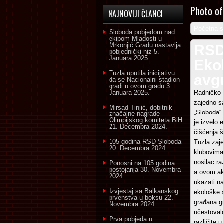
Photo of
NAJNOVIJI ČLANCI
Početna s
Sloboda pobjedom nad
ekipom Mladosti u
Mrkonjić Gradu nastavlja
RSD
pobjednički niz
5.
Januara 2025.
Ekol
Tuzla uputila inicijativu
avg
da se Nacionalni stadion
gradi u ovom gradu
3.
Januara 2025.
Radničko 
zajedno s
Mirsad Tinjić, dobitnik
„Sloboda“
značajne nagrade
Olimpijskog komiteta BiH
je izvelo 
21. Decembra 2024.
čišćenja š
105 godina RSD Sloboda
Tuzla zaj
20. Decembra 2024.
klubovima 
nosilac ra
Ponosni na 105 godina
postojanja
30. Novembra
a ovom ak
2024.
ukazati na
Izvjestaj sa Balkanskog
ekološke s
prvenstva u boksu
22.
građana gr
Novembra 2024.
učestoval
Prva pobjeda u
različite 