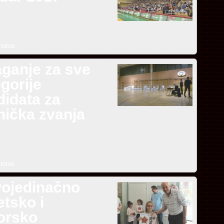
hotos
aganje za sve
gorije
didata za
nička zvanja
hotos
Pojedinačno
tsko i
iorsko