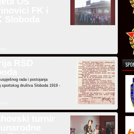
jeta OS
inovici FK i
 Sloboda
otos
rija RSD
SPO
boda
uspješnog rada i postojanja
 sportskog društva Sloboda 1919 -
hotos
hovski turnir
unarodne