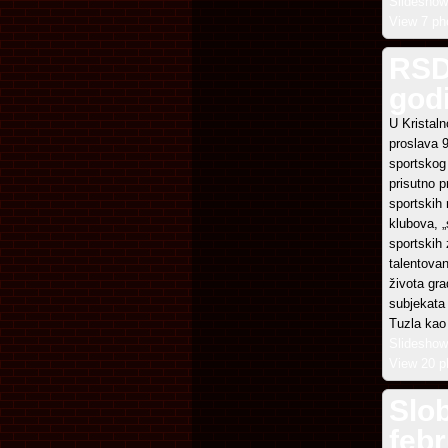
Slideshow
View 7 ph
RSD
god
U Kristaln
proslava 
sportskog 
prisutno p
sportskih 
klubova, „
sportskih 
talentovan
života gra
subjekata 
Tuzla kao 
Slideshow
View 20 p
Slo
feb