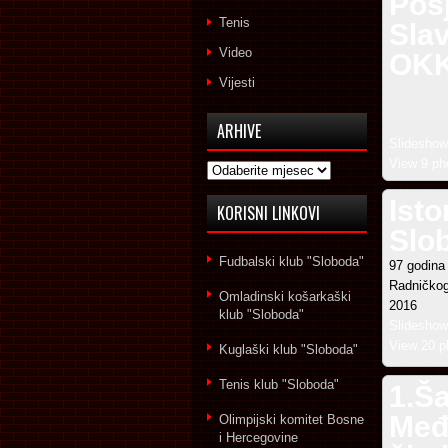
Pos
Tenis
Slav
Video
OKK
Vijesti
ARHIVE
Slideshow
View 9 ph
Arhive
Isto
KORISNI LINKOVI
Slo
Fudbalski klub "Sloboda"
97 godina 
Radničkog
Omladinski košarkaški
2016
klub "Sloboda"
Slideshow
View 20 p
Kuglaški klub "Sloboda"
Tenis klub "Sloboda"
1.Ša
Međ
Olimpijski komitet Bosne
i Hercegovine