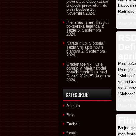
prvenstvu: Odbojkašice
Slobode preokretom do
klubova i 
prvih bodova
16.
Radničko 
Novembra 2024.
Slideshow
Preminuo Ismet Kavgić,
View 14 p
bokserska legenda iz
Tuzle
5. Septembra
2024.
RSD
Karate klub ˝Sloboda˝
Defi
Tuzla vrši upis novih
članova
2. Septembra
apri
2024.
Pred poče
Gradonačelnik Tuzle
otvorio V Međunarodni
Premijer 
hrvački turnir “Husinski
“Sloboda” 
Rudar” 2024
25. Augusta
2024.
se na Gra
svi klubo
KATEGORIJE
“Sloboda”
Slideshow
Atletika
View 16 p
Boks
Fit
Fudbal
Brojne akt
futsal
manifestac