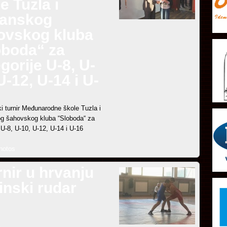
e Tuzla i
lanskog
ovskog kluba
oboda“ za
gorije U-8, U-
U-12, U-14 i U-
i turnir Međunarodne škole Tuzla i
g šahovskog kluba “Sloboda“ za
 U-8, U-10, U-12, U-14 i U-16
hotos
urnir u hrvanju
inski rudar