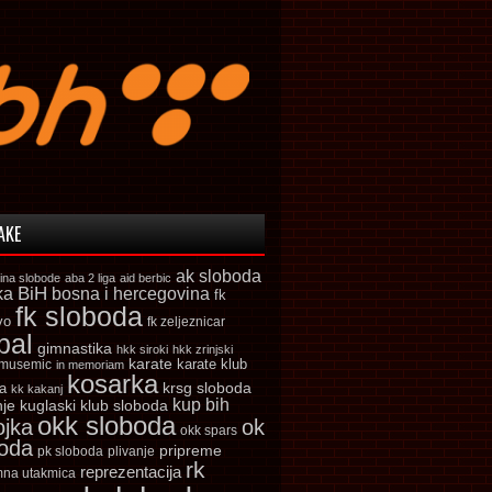
AKE
ak sloboda
ina slobode
aba 2 liga
aid berbic
ka
BiH
bosna i hercegovina
fk
fk sloboda
vo
fk zeljeznicar
bal
gimnastika
hkk siroki
hkk zrinjski
karate
karate klub
 musemic
in memoriam
kosarka
krsg sloboda
a
kk kakanj
kup bih
kuglaski klub sloboda
nje
okk sloboda
ojka
ok
okk spars
boda
pripreme
pk sloboda
plivanje
rk
reprezentacija
mna utakmica