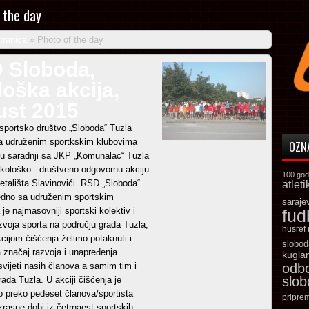
 the day
tranica
»
Photo of the day
 Sloboda,
oška akcija,
ust 2015
sportsko društvo „Sloboda“ Tuzla
a udruženim sportkskim klubovima
OZN
 u saradnji sa JKP „Komunalac“ Tuzla
ekološko - društveno odgovornu akciju
100 god
etališta Slavinovići. RSD „Sloboda“
atleti
edno sa udruženim sportskim
saraje
je najmasovniji sportski kolektiv i
fud
zvoja sporta na području grada Tuzla,
husref
cijom čišćenja želimo potaknuti i
slobod
 značaj razvoja i unapređenja
kugla
vijeti nasih članova a samim tim i
odb
slo
ada Tuzla. U akciji čišćenja je
o preko pedeset članova/sportista
pripre
uzrasne dobi iz četrnaest sportskih