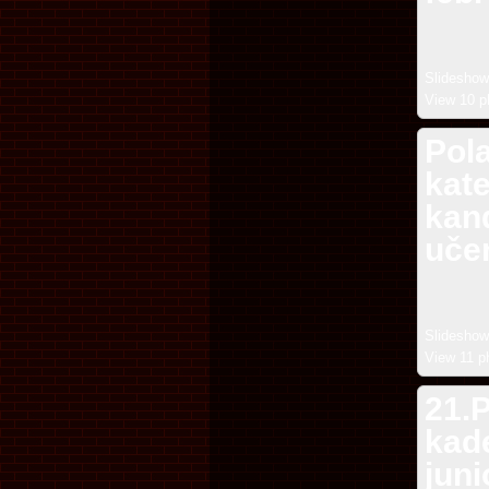
Slideshow
View 10 p
Pol
kate
kan
uče
Slideshow
View 11 p
21.
kade
jun