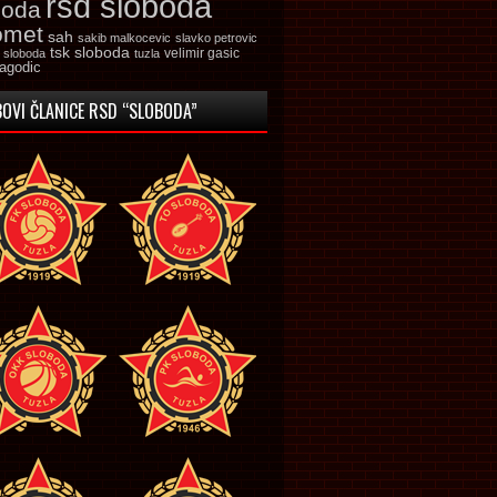
rsd sloboda
boda
omet
sah
sakib malkocevic
slavko petrovic
tsk sloboda
velimir gasic
k sloboda
tuzla
jagodic
OVI ČLANICE RSD “SLOBODA”