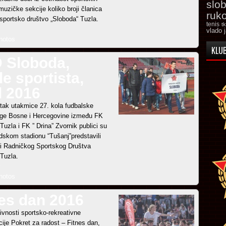
slo
muzičke sekcije koliko broji članica
ruk
sportsko društvo „Sloboda“ Tuzla.
tenis
t
vlado 
hotos
KLUB
 Sloboda,
le sportista,
l 2016
tak utakmice 27. kola fudbalske
lige Bosne i Hercegovine između FK
Tuzla i FK ” Drina” Zvornik publici su
dskom stadionu “Tušanj”predstavili
vi Radničkog Sportskog Društva
 Tuzla.
hotos
nes dan 2016
ivnosti sportsko-rekreativne
ije Pokret za radost – Fitnes dan,