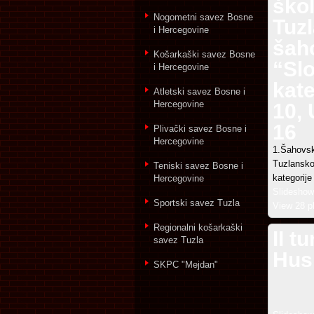
škol
Nogometni savez Bosne
Tuz
i Hercegovine
šah
Košarkaški savez Bosne
“Sl
i Hercegovine
kate
Atletski savez Bosne i
Hercegovine
10, 
16
Plivački savez Bosne i
Hercegovine
1.Šahovsk
Tuzlansko
Teniski savez Bosne i
kategorije
Hercegovine
Slideshow
Sportski savez Tuzla
View 28 p
Regionalni košarkaški
II t
savez Tuzla
Hus
SKPC "Mejdan"