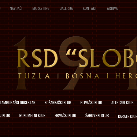
»
NAVIJAČI
MARKETING
GALERIJA
KONTAKT
ARHIVA
TAMBURAŠKI ORKESTAR
KOŠARKAŠKI KLUB
PLIVAČKI KLUB
ATLETSKI KLUB
I KLUB
RUKOMETNI KLUB
HRVAČKI KLUB
ŠAHOVSKI KLUB
KARATE KLU