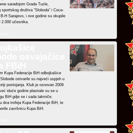
jene saradnjom Grada Tuzle,
 sportskog društva ”Sloboda” i Coca-
B-H Sarajevo, i ove godine su okupile
d 2.000 učesnika.
hotos
ojkašice
bode osvajačice
a FBiH
m Kupa Federacije BiH odbojkašice
Slobode ostvarile su najveći uspjeh u
toriji postojanja. Klub je osnovan 2009.
već iduće godine plasirale su se u
igu BiH gdje se i sada takmiče.
u dva trofeja Kupa Federacije BiH, te
zborile završnicu Kupa BiH.
otos