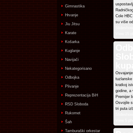
uspostavl
Gimnastika
Radničkog
Hrvanje
Cole HBC 
su više o
Jiu Jitsu
Slideshow
Karate
View 15 p
Košarka
Odb
Kuglanje
Slo
Navijači
kup
Nekategorisano
Osvajanje
Odbojka
tuzlanske 
kratkoj is
Plivanje
godine, a 
Reprezentacija BiH
Premijer l
Osvojile s
RSD Sloboda
tri puta i
Rukomet
Slideshow
View 5 ph
Šah
Tamburaški orkestar