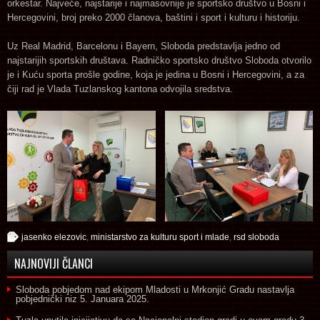
orkestar. Najveće, najstarije i najmasovnije je sportsko društvo u Bosni i
Hercegovini, broj preko 2000 članova, baštini i sport i kulturu i historiju.
Uz Real Madrid, Barcelonu i Bayern, Sloboda predstavlja jedno od
najstarijih sportskih društava. Radničko sportsko društvo Sloboda otvorilo
je i Kuću sporta prošle godine, koja je jedina u Bosni i Hercegovini, a za
čiji rad je Vlada Tuzlanskog kantona odvojila sredstva.
jasenko elezovic
,
ministarstvo za kulturu sport i mlade
,
rsd sloboda
NAJNOVIJI ČLANCI
Sloboda pobjedom nad ekipom Mladosti u Mrkonjić Gradu nastavlja
pobjednički niz
5. Januara 2025.