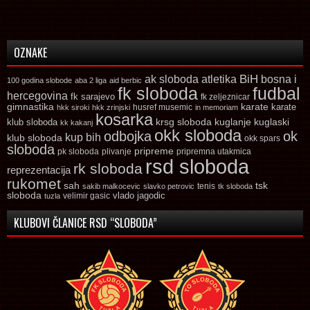
OZNAKE
ak sloboda
atletika
BiH
bosna i
100 godina slobode
aba 2 liga
aid berbic
fk sloboda
fudbal
hercegovina
fk sarajevo
fk zeljeznicar
gimnastika
karate
karate
husref musemic
hkk siroki
hkk zrinjski
in memoriam
kosarka
krsg sloboda
kuglaski
klub sloboda
kuglanje
kk kakanj
okk sloboda
odbojka
ok
kup bih
klub sloboda
okk spars
sloboda
pripreme
pk sloboda
plivanje
pripremna utakmica
rsd sloboda
rk sloboda
reprezentacija
rukomet
tsk
sah
sakib malkocevic
slavko petrovic
tenis
tk sloboda
sloboda
vlado jagodic
velimir gasic
tuzla
KLUBOVI ČLANICE RSD “SLOBODA”