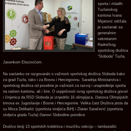
sporta i mladih
Tuzlanskog
kantona Ivana
Mijatović održala
je sastanak sa
generalnim
sekretarom
Radničkog
sportskog društva
“Sloboda” Tuzla,
Jasenkom Elezovićem.
Na sastanku se razgovaralo o važnosti sportskog društva Sloboda kako
za grad Tuzla, tako i za Bosnu i Hercegovinu. Saradnja Ministarstva i
sportskog društva od posebne je važnosti za razvoj i unapređenje sporta
na našem kantonu, ali i šire. O uspješnosti ovog sportskog društva govori
i činjenica da RSD Sloboda je iznjedrilo 16 olimpijaca, članova Olimpijskih
timova ex Jugoslavije i Bosne i Hercegovine. Velika čast Društva jeste da
su Mirza Delibašić (sportista stoljeća BiH) i Zlatan Saračević (sportista
stoljeća grada Tuzla) članovi Slobodine porodice.
Društvo broji 13 sportskih kolektiva i muzičku sekciju – tamburaški