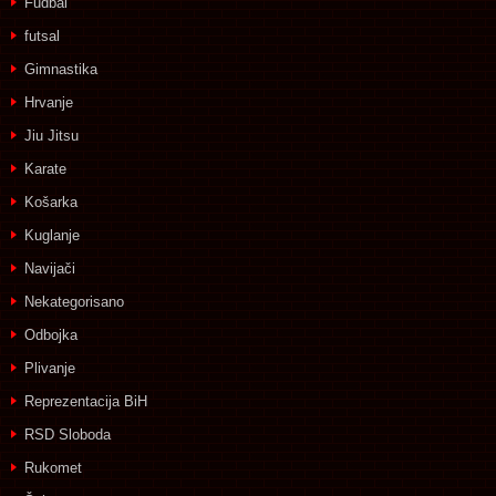
Fudbal
futsal
Gimnastika
Hrvanje
Jiu Jitsu
Karate
Košarka
Kuglanje
Navijači
Nekategorisano
Odbojka
Plivanje
Reprezentacija BiH
RSD Sloboda
Rukomet