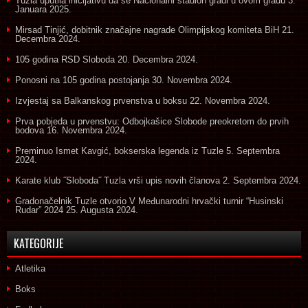
Tuzla uputila inicijativu da se Nacionalni stadion gradi u ovom gradu
3.
Januara 2025.
Mirsad Tinjić, dobitnik značajne nagrade Olimpijskog komiteta BiH
21.
Decembra 2024.
105 godina RSD Sloboda
20. Decembra 2024.
Ponosni na 105 godina postojanja
30. Novembra 2024.
Izvjestaj sa Balkanskog prvenstva u boksu
22. Novembra 2024.
Prva pobjeda u prvenstvu: Odbojkašice Slobode preokretom do prvih
bodova
16. Novembra 2024.
Preminuo Ismet Kavgić, bokserska legenda iz Tuzle
5. Septembra
2024.
Karate klub ˝Sloboda˝ Tuzla vrši upis novih članova
2. Septembra 2024.
Gradonačelnik Tuzle otvorio V Međunarodni hrvački turnir “Husinski
Rudar” 2024
25. Augusta 2024.
KATEGORIJE
Atletika
Boks