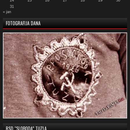
24
25
26
27
28
29
30
31
« jan
FOTOGRAFIJA DANA
RSD “SLOBODA” TUZLA