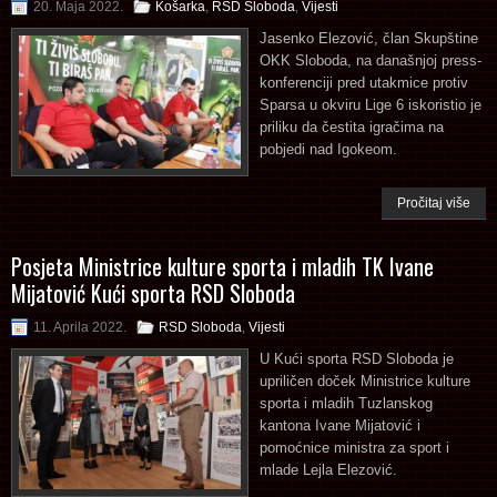
20. Maja 2022.
Košarka
,
RSD Sloboda
,
Vijesti
Jasenko Elezović, član Skupštine
OKK Sloboda, na današnjoj press-
konferenciji pred utakmice protiv
Sparsa u okviru Lige 6 iskoristio je
priliku da čestita igračima na
pobjedi nad Igokeom.
Pročitaj više
Posjeta Ministrice kulture sporta i mladih TK Ivane
Mijatović Kući sporta RSD Sloboda
11. Aprila 2022.
RSD Sloboda
,
Vijesti
U Kući sporta RSD Sloboda je
upriličen doček Ministrice kulture
sporta i mladih Tuzlanskog
kantona Ivane Mijatović i
pomoćnice ministra za sport i
mlade Lejla Elezović.