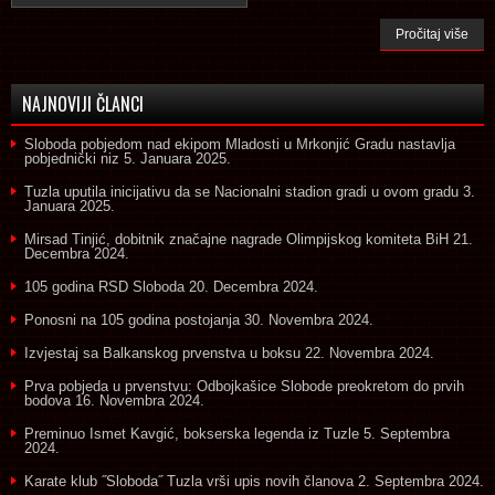
Pročitaj više
NAJNOVIJI ČLANCI
Sloboda pobjedom nad ekipom Mladosti u Mrkonjić Gradu nastavlja
pobjednički niz
5. Januara 2025.
Tuzla uputila inicijativu da se Nacionalni stadion gradi u ovom gradu
3.
Januara 2025.
Mirsad Tinjić, dobitnik značajne nagrade Olimpijskog komiteta BiH
21.
Decembra 2024.
105 godina RSD Sloboda
20. Decembra 2024.
Ponosni na 105 godina postojanja
30. Novembra 2024.
Izvjestaj sa Balkanskog prvenstva u boksu
22. Novembra 2024.
Prva pobjeda u prvenstvu: Odbojkašice Slobode preokretom do prvih
bodova
16. Novembra 2024.
Preminuo Ismet Kavgić, bokserska legenda iz Tuzle
5. Septembra
2024.
Karate klub ˝Sloboda˝ Tuzla vrši upis novih članova
2. Septembra 2024.