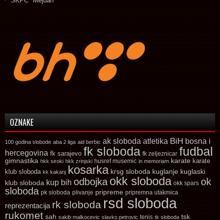
SKPC "Mejdan"
OZNAKE
ak sloboda
atletika
BiH
bosna i
100 godina slobode
aba 2 liga
aid berbic
fk sloboda
fudbal
hercegovina
fk sarajevo
fk zeljeznicar
gimnastika
karate
karate
husref musemic
hkk siroki
hkk zrinjski
in memoriam
kosarka
krsg sloboda
kuglaski
klub sloboda
kuglanje
kk kakanj
okk sloboda
odbojka
ok
kup bih
klub sloboda
okk spars
sloboda
pripreme
pk sloboda
plivanje
pripremna utakmica
rsd sloboda
rk sloboda
reprezentacija
rukomet
tsk
sah
sakib malkocevic
slavko petrovic
tenis
tk sloboda