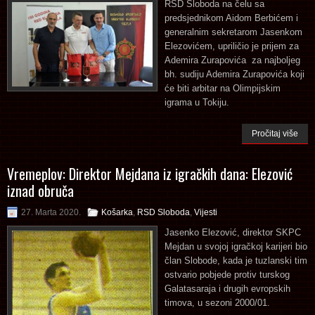
RSD Sloboda na čelu sa
predsjednikom Aidom Berbićem i
generalnim sekretarom Jasenkom
Elezovićem, upriličio je prijem za
Ademira Zurapovića za najboljeg
bh. sudiju Ademira Zurapovića koji
će biti arbitar na Olimpijskim
igrama u Tokiju.
Pročitaj više
Vremeplov: Direktor Mejdana iz igračkih dana: Elezović
iznad obruča
27. Marta 2020.
Košarka
,
RSD Sloboda
,
Vijesti
Jasenko Elezović, direktor SKPC
Mejdan u svojoj igračkoj karijeri bio
član Slobode, kada je tuzlanski tim
ostvario pobjede protiv turskog
Galatasaraja i drugih evropskih
timova, u sezoni 2000/01.