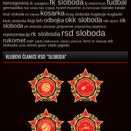
fk sloboda
fudbal
hercegovina
fk sarajevo
fk zeljeznicar
gimnastika
karate
karate
husref musemic
hkk siroki
hkk zrinjski
in memoriam
kosarka
krsg sloboda
kuglaski
klub sloboda
kuglanje
kk kakanj
okk sloboda
odbojka
ok
kup bih
klub sloboda
okk spars
sloboda
pripreme
pk sloboda
plivanje
pripremna utakmica
rsd sloboda
rk sloboda
reprezentacija
rukomet
tsk
sah
sakib malkocevic
slavko petrovic
tenis
tk sloboda
sloboda
vlado jagodic
velimir gasic
tuzla
KLUBOVI ČLANICE RSD “SLOBODA”