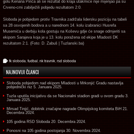
golu Kenana Pirića ali se rezultat do kraja utakmice nije mijenjao pa su
Crveno-crni zabilježili pobjedu rezultatom 2:0.
Sloboda je pobjedom protiv Travnika zadržala lidersku poziciju na tabeli
sa 28 osvojenih bodova a u narednom 14. kolu izabranici Husrefa
Musemića u derbiju kola gostuju na Koševu gdje će snage odmjeriti sa
ekipom Sarajeva koja je u 13. kolu poražena od ekipe Mladosti DK
rezultatom 2:1. (Foto: D. Zabuš | Tuzlanski.ba)
fk sloboda
,
fudbal
,
nk travnik
,
rsd sloboda
NAJNOVIJI ČLANCI
Sloboda pobjedom nad ekipom Mladosti u Mrkonjić Gradu nastavlja
pobjednički niz
5. Januara 2025.
Tuzla uputila inicijativu da se Nacionalni stadion gradi u ovom gradu
3.
Januara 2025.
Mirsad Tinjić, dobitnik značajne nagrade Olimpijskog komiteta BiH
21.
Decembra 2024.
105 godina RSD Sloboda
20. Decembra 2024.
Ponosni na 105 godina postojanja
30. Novembra 2024.