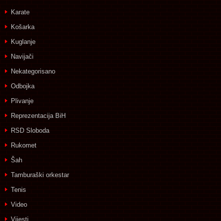
Karate
Košarka
Kuglanje
Navijači
Nekategorisano
Odbojka
Plivanje
Reprezentacija BiH
RSD Sloboda
Rukomet
Šah
Tamburaški orkestar
Tenis
Video
Vijesti