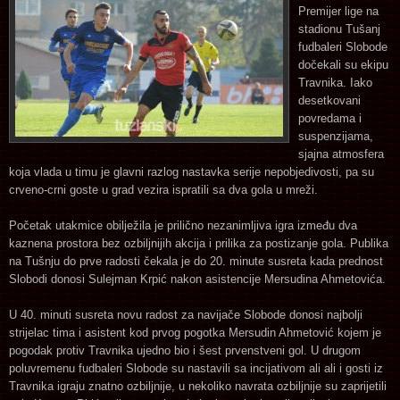
Premijer lige na
stadionu Tušanj
fudbaleri Slobode
dočekali su ekipu
Travnika. Iako
desetkovani
povredama i
suspenzijama,
sjajna atmosfera
koja vlada u timu je glavni razlog nastavka serije nepobjedivosti, pa su
crveno-crni goste u grad vezira ispratili sa dva gola u mreži.
Početak utakmice obilježila je prilično nezanimljiva igra između dva
kaznena prostora bez ozbiljnijih akcija i prilika za postizanje gola. Publika
na Tušnju do prve radosti čekala je do 20. minute susreta kada prednost
Slobodi donosi Sulejman Krpić nakon asistencije Mersudina Ahmetovića.
U 40. minuti susreta novu radost za navijače Slobode donosi najbolji
strijelac tima i asistent kod prvog pogotka Mersudin Ahmetović kojem je
pogodak protiv Travnika ujedno bio i šest prvenstveni gol. U drugom
poluvremenu fudbaleri Slobode su nastavili sa incijativom ali ali i gosti iz
Travnika igraju znatno ozbiljnije, u nekoliko navrata ozbiljnije su zaprijetili