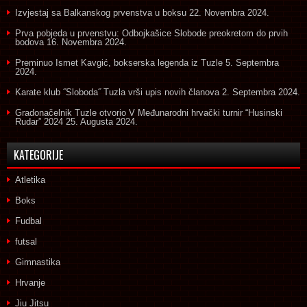
Izvjestaj sa Balkanskog prvenstva u boksu
22. Novembra 2024.
Prva pobjeda u prvenstvu: Odbojkašice Slobode preokretom do prvih
bodova
16. Novembra 2024.
Preminuo Ismet Kavgić, bokserska legenda iz Tuzle
5. Septembra
2024.
Karate klub ˝Sloboda˝ Tuzla vrši upis novih članova
2. Septembra 2024.
Gradonačelnik Tuzle otvorio V Međunarodni hrvački turnir “Husinski
Rudar” 2024
25. Augusta 2024.
KATEGORIJE
Atletika
Boks
Fudbal
futsal
Gimnastika
Hrvanje
Jiu Jitsu