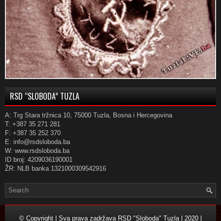
RSD “SLOBODA” TUZLA
A: Trg Stara tržnica 10, 75000 Tuzla, Bosna i Hercegovina
T: +387 35 271 281
F: +387 35 252 370
E: info@rsdsloboda.ba
W: www.rsdsloboda.ba
ID broj: 4209036190001
ŽR: NLB banka 1321000309542916
© Copyright | Sva prava zadržava RSD "Sloboda" Tuzla | 2020 |