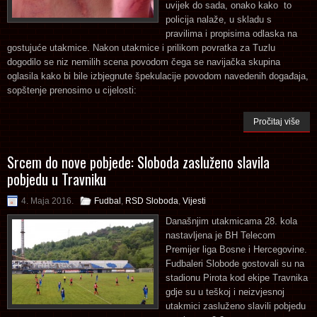
uvijek do sada, onako kako to
policija nalaže, u skladu s
pravilima i propisima odlaska na
gostujuće utakmice. Nakon utakmice i prilikom povratka za Tuzlu
dogodilo se niz nemilih scena povodom čega se navijačka skupina
oglasila kako bi bile izbjegnute špekulacije povodom navedenih događaja,
sopštenje prenosimo u cijelosti:
Pročitaj više
Srcem do nove pobjede: Sloboda zasluženo slavila
pobjedu u Travniku
4. Maja 2016.
Fudbal
,
RSD Sloboda
,
Vijesti
Današnjim utakmicama 28. kola
nastavljena je BH Telecom
Premijer liga Bosne i Hercegovine.
Fudbaleri Slobode gostovali su na
stadionu Pirota kod ekipe Travnika
gdje su u teškoj i neizvjesnoj
utakmici zasluženo slavili pobjedu