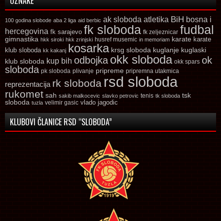
OZNAKE
ak sloboda
atletika
BiH
bosna i
100 godina slobode
aba 2 liga
aid berbic
fk sloboda
fudbal
hercegovina
fk sarajevo
fk zeljeznicar
gimnastika
karate
karate
husref musemic
hkk siroki
hkk zrinjski
in memoriam
kosarka
krsg sloboda
kuglaski
klub sloboda
kuglanje
kk kakanj
okk sloboda
odbojka
ok
kup bih
klub sloboda
okk spars
sloboda
pripreme
pk sloboda
plivanje
pripremna utakmica
rsd sloboda
rk sloboda
reprezentacija
rukomet
tsk
sah
sakib malkocevic
slavko petrovic
tenis
tk sloboda
sloboda
vlado jagodic
velimir gasic
tuzla
KLUBOVI ČLANICE RSD “SLOBODA”