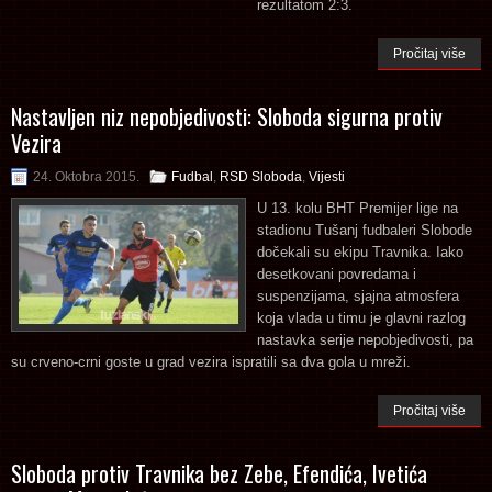
rezultatom 2:3.
Pročitaj više
Nastavljen niz nepobjedivosti: Sloboda sigurna protiv
Vezira
24. Oktobra 2015.
Fudbal
,
RSD Sloboda
,
Vijesti
U 13. kolu BHT Premijer lige na
stadionu Tušanj fudbaleri Slobode
dočekali su ekipu Travnika. Iako
desetkovani povredama i
suspenzijama, sjajna atmosfera
koja vlada u timu je glavni razlog
nastavka serije nepobjedivosti, pa
su crveno-crni goste u grad vezira ispratili sa dva gola u mreži.
Pročitaj više
Sloboda protiv Travnika bez Zebe, Efendića, Ivetića