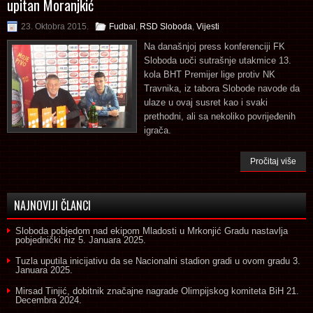
upitan Moranjkić
23. Oktobra 2015.
Fudbal
,
RSD Sloboda
,
Vijesti
Na današnjoj press konferenciji FK
Sloboda uoči sutrašnje utakmice 13.
kola BHT Premijer lige protiv NK
Travnika, iz tabora Slobode navode da
ulaze u ovaj susret kao i svaki
prethodni, ali sa nekoliko povrijeđenih
igrača.
Pročitaj više
NAJNOVIJI ČLANCI
Sloboda pobjedom nad ekipom Mladosti u Mrkonjić Gradu nastavlja
pobjednički niz
5. Januara 2025.
Tuzla uputila inicijativu da se Nacionalni stadion gradi u ovom gradu
3.
Januara 2025.
Mirsad Tinjić, dobitnik značajne nagrade Olimpijskog komiteta BiH
21.
Decembra 2024.