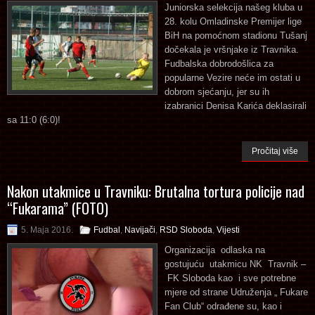
Juniorska selekcija našeg kluba u
28. kolu Omladinske Premijer lige
BiH na pomoćnom stadionu Tušanj
dočekala je vršnjake iz Travnika.
Fudbalska dobrodošlica za
popularne Vezire neće im ostati u
dobrom sjećanju, jer su ih
izabranici Denisa Karića deklasirali
sa 11:0 (6:0)!
Pročitaj više
Nakon utakmice u Travniku: Brutalna tortura policije nad
“Fukarama” (FOTO)
5. Maja 2016.
Fudbal
,
Navijači
,
RSD Sloboda
,
Vijesti
Organizacija odlaska na
gostujuću utakmicu NK Travnik –
FK Sloboda kao i sve potrebne
mjere od strane Udruženja „ Fukare
Fan Club“ odrađene su, kao i