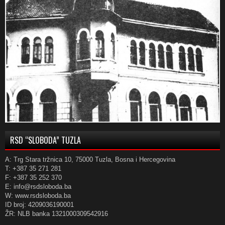
RSD “SLOBODA” TUZLA
A: Trg Stara tržnica 10, 75000 Tuzla, Bosna i Hercegovina
T: +387 35 271 281
F: +387 35 252 370
E: info@rsdsloboda.ba
W: www.rsdsloboda.ba
ID broj: 4209036190001
ŽR: NLB banka 1321000309542916