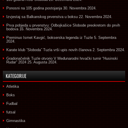
Ponosni na 105 godina postojanja
30. Novembra 2024.
Izvjestaj sa Balkanskog prvenstva u boksu
22. Novembra 2024.
Prva pobjeda u prvenstvu: Odbojkašice Slobode preokretom do prvih
bodova
16. Novembra 2024.
Preminuo Ismet Kavgić, bokserska legenda iz Tuzle
5. Septembra
2024.
Karate klub ˝Sloboda˝ Tuzla vrši upis novih članova
2. Septembra 2024.
Gradonačelnik Tuzle otvorio V Međunarodni hrvački turnir “Husinski
Rudar” 2024
25. Augusta 2024.
KATEGORIJE
Atletika
Boks
Fudbal
futsal
Gimnastika