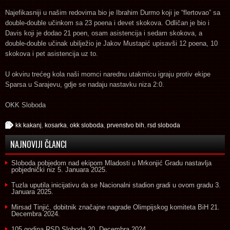
Najefikasniji u našim redovima bio je Ibrahim Durmo koji je “flertovao” sa
double-double učinkom sa 23 poena i devet skokova. Odličan je bio i
Davis koji je dodao 21 poen, osam asistencija i sedam skokova, a
double-double učinak ubilježio je Jakov Mustapić upisavši 12 poena, 10
skokova i pet asistencija uz to.
U okviru trećeg kola naši momci narednu utakmicu igraju protiv ekipe
Sparsa u Sarajevu, gdje se nadaju nastavku niza 2:0.
OKK Sloboda
kk kakanj
,
kosarka
,
okk sloboda
,
prvenstvo bih
,
rsd sloboda
NAJNOVIJI ČLANCI
Sloboda pobjedom nad ekipom Mladosti u Mrkonjić Gradu nastavlja
pobjednički niz
5. Januara 2025.
Tuzla uputila inicijativu da se Nacionalni stadion gradi u ovom gradu
3.
Januara 2025.
Mirsad Tinjić, dobitnik značajne nagrade Olimpijskog komiteta BiH
21.
Decembra 2024.
105 godina RSD Sloboda
20. Decembra 2024.