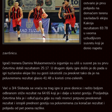
ostvario je prvu
pobjedu na
domaćem terenu
savladavši ekipu
Kaknja
rezultatom 83:78
u veoma
uzbudljivom
susretu koji je
donio napetu
završnicu.
Igrači trenera Damira Mulaomerovića sigurnije su ušli u susret pa su prvu
četvrtinu dobili rezultatom 25:17. U drugom dijelu igre došlo je do pada u
igri tuzlanske ekipe što su gosti iskoristili za preokret tako da je na
poluvremenu rezultat glasio 41:48 u koristi crno-zelenih.
Već u 3/4 Sloboda se vraća na trag igre iz prve dionice i nešto boljom
odbranom stiže rezultat na 64:65 koji je i dalje u korist gostiju. Posljednja
četvrtina bila je i odlučujuća gdje su naši momci potpuno preokrenuli
rezultat i istopili prednost gostiju sa poluvremena za konačan rezultat i
pobjedu od pet poena razlike.