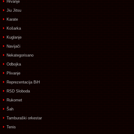
Hrvanje
Jiu Jitsu
Karate
Košarka
Kuglanje
Navijači
Nekategorisano
Odbojka
Plivanje
Reprezentacija BiH
RSD Sloboda
Rukomet
Šah
Tamburaški orkestar
Tenis