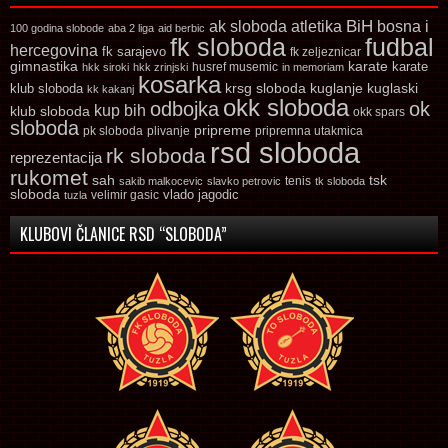
ak sloboda
atletika
BiH
bosna i
100 godina slobode
aba 2 liga
aid berbic
fk sloboda
fudbal
hercegovina
fk sarajevo
fk zeljeznicar
gimnastika
karate
karate
husref musemic
hkk siroki
hkk zrinjski
in memoriam
kosarka
krsg sloboda
kuglaski
klub sloboda
kuglanje
kk kakanj
okk sloboda
odbojka
ok
kup bih
klub sloboda
okk spars
sloboda
pripreme
pk sloboda
plivanje
pripremna utakmica
rsd sloboda
rk sloboda
reprezentacija
rukomet
tsk
sah
sakib malkocevic
slavko petrovic
tenis
tk sloboda
sloboda
vlado jagodic
velimir gasic
tuzla
KLUBOVI ČLANICE RSD “SLOBODA”