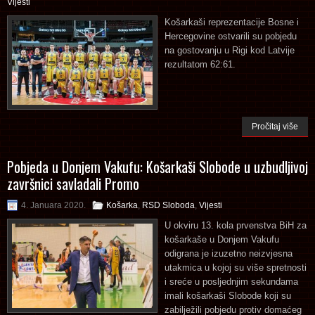
Vijesti
Košarkaši reprezentacije Bosne i
Hercegovine ostvarili su pobjedu
na gostovanju u Rigi kod Latvije
rezultatom 62:61.
Pročitaj više
Pobjeda u Donjem Vakufu: Košarkaši Slobode u uzbudljivoj
završnici savladali Promo
4. Januara 2020.
Košarka
,
RSD Sloboda
,
Vijesti
U okviru 13. kola prvenstva BiH za
košarkaše u Donjem Vakufu
odigrana je izuzetno neizvjesna
utakmica u kojoj su više spretnosti
i sreće u posljednjim sekundama
imali košarkaši Slobode koji su
zabilježili pobjedu protiv domaćeg