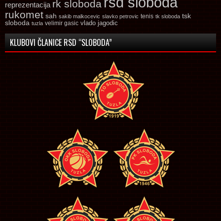
rsd sloboda
rk sloboda
reprezentacija
rukomet
tsk
sah
sakib malkocevic
slavko petrovic
tenis
tk sloboda
sloboda
vlado jagodic
velimir gasic
tuzla
KLUBOVI ČLANICE RSD “SLOBODA”