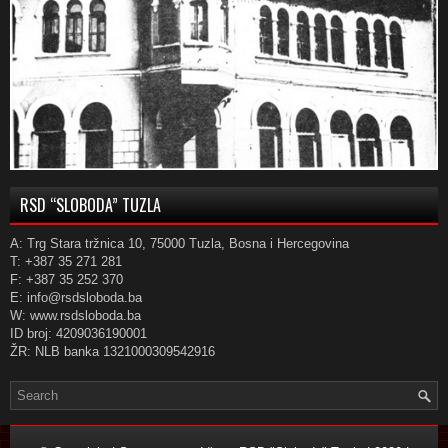
RSD “SLOBODA” TUZLA
A: Trg Stara tržnica 10, 75000 Tuzla, Bosna i Hercegovina
T: +387 35 271 281
F: +387 35 252 370
E: info@rsdsloboda.ba
W: www.rsdsloboda.ba
ID broj: 4209036190001
ŽR: NLB banka 1321000309542916