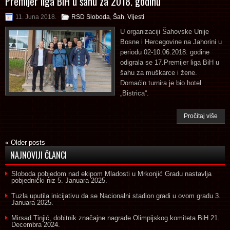
Premijer liga BiH u šahu za 2018. godinu
11. Juna 2018.
RSD Sloboda
,
Šah
,
Vijesti
U organizaciji Šahovske Unije
Bosne i Hercegovine na Jahorini u
periodu 02-10.06.2018. godine
odigrala se 17.Premijer liga BiH u
šahu za muškarce i žene.
Domaćin turnira je bio hotel
„Bistrica“.
Pročitaj više
«
Older posts
NAJNOVIJI ČLANCI
Sloboda pobjedom nad ekipom Mladosti u Mrkonjić Gradu nastavlja
pobjednički niz
5. Januara 2025.
Tuzla uputila inicijativu da se Nacionalni stadion gradi u ovom gradu
3.
Januara 2025.
Mirsad Tinjić, dobitnik značajne nagrade Olimpijskog komiteta BiH
21.
Decembra 2024.