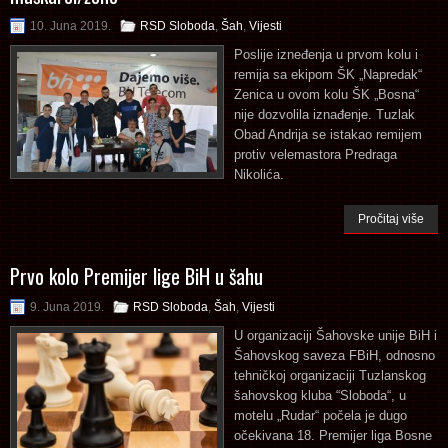
10. Juna 2019.
RSD Sloboda
,
Šah
,
Vijesti
Poslije izneđenja u prvom kolu i
remija sa ekipom ŠK „Napredak“
Zenica u ovom kolu ŠK „Bosna“
nije dozvolila iznađenje. Tuzlak
Obad Andrija se istakao remijem
protiv velemastora Predraga
Nikolića.
Pročitaj više
Prvo kolo Premijer lige BiH u šahu
9. Juna 2019.
RSD Sloboda
,
Šah
,
Vijesti
U organizaciji Šahovske unije BiH i
Šahovskog saveza FBiH, odnosno
tehničkoj organizaciji Tuzlanskog
šahovskog kluba “Sloboda“, u
motelu „Rudar“ počela je dugo
očekivana 18. Premijer liga Bosne