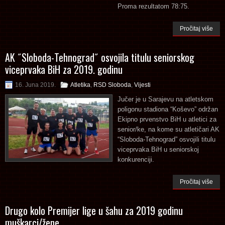
Proma rezultatom 78:75.
Pročitaj više
AK ˝Sloboda-Tehnograd˝ osvojila titulu seniorskog
viceprvaka BiH za 2019. godinu
16. Juna 2019.
Atletika
,
RSD Sloboda
,
Vijesti
Jučer je u Sarajevu na atletskom
poligonu stadiona “Koševo” održan
Ekipno prvenstvo BiH u atletici za
senior/ke, na kome su atletičari AK
“Sloboda-Tehnograd” osvojili titulu
viceprvaka BiH u seniorskoj
konkurenciji.
Pročitaj više
Drugo kolo Premijer lige u šahu za 2019 godinu
muškarci/žene