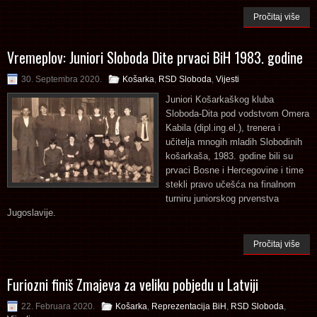
Pročitaj više
Vremeplov: Juniori Sloboda Dite prvaci BiH 1983. godine
30. Septembra 2020.
Košarka
,
RSD Sloboda
,
Vijesti
Juniori Košarkaškog kluba
Sloboda-Dita pod vodstvom Omera
Kabila (dipl.ing.el.), trenera i
učitelja mnogih mladih Slobodinih
košarkaša, 1983. godine bili su
prvaci Bosne i Hercegovine i time
stekli pravo učešća na finalnom
turniru juniorskog prvenstva
Jugoslavije.
Pročitaj više
Furiozni finiš Zmajeva za veliku pobjedu u Latviji
22. Februara 2020.
Košarka
,
Reprezentacija BiH
,
RSD Sloboda
,