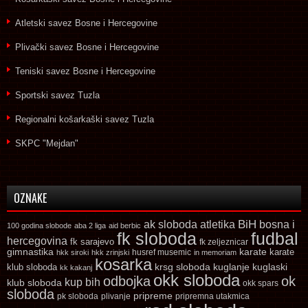
Atletski savez Bosne i Hercegovine
Plivački savez Bosne i Hercegovine
Teniski savez Bosne i Hercegovine
Sportski savez Tuzla
Regionalni košarkaški savez Tuzla
SKPC "Mejdan"
OZNAKE
ak sloboda
atletika
BiH
bosna i
100 godina slobode
aba 2 liga
aid berbic
fk sloboda
fudbal
hercegovina
fk sarajevo
fk zeljeznicar
gimnastika
karate
karate
husref musemic
hkk siroki
hkk zrinjski
in memoriam
kosarka
krsg sloboda
kuglaski
klub sloboda
kuglanje
kk kakanj
okk sloboda
odbojka
ok
kup bih
klub sloboda
okk spars
sloboda
pripreme
pk sloboda
plivanje
pripremna utakmica