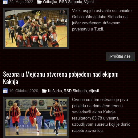
29. Maja 2022.
Odbojka
,
RSD Sloboda
,
Vijesti
Veliki uspjeh ostvarile su juniorke
Odbojkaškog kluba Sloboda na
jučer završenom državnom
prvenstvu u Tuzli.
Pročitaj više
Sezona u Mejdanu otvorena pobjedom nad ekipom
Kaknja
10. Oktobra 2020.
Košarka
,
RSD Sloboda
,
Vijesti
Crveno-crni tim ostvario je prvu
pobjedu na domaćem terenu
savladavši ekipu Kaknja
rezultatom 83:78 u veoma
uzbudljivom susretu koji je donio
napetu završnicu.